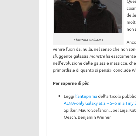
Ques
cosm
delle
molt
non 
Christina Williams
Anco
venire fuori dal nulla, nel senso che non s
sfuggente galassia
monstre
ha esattamente g
nell’evoluzione delle galassie massicce, c
primordiale di quanto si pensi», conclude Wi
Per saperne di più:
Leggi
l’anteprima
dell’articolo pubbli
ALMA-only Galaxy at z ~ 5–6 in a Tiny
Spilker, Mauro Stefanon, Joel Leja, K
Oesch, Benjamin Weiner