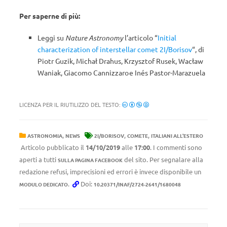
Per saperne di più:
Leggi su
Nature Astronomy
l’articolo “
Initial
characterization of interstellar comet 2I/Borisov
“, di
Piotr Guzik, Michał Drahus, Krzysztof Rusek, Wacław
Waniak, Giacomo Cannizzaro e Inés Pastor-Marazuela
LICENZA PER IL RIUTILIZZO DEL TESTO:
,
,
,
ASTRONOMIA
NEWS
2I/BORISOV
COMETE
ITALIANI ALL'ESTERO
Articolo pubblicato il
14/10/2019
alle
17:00
. I commenti sono
aperti a tutti
del sito. Per segnalare alla
SULLA PAGINA FACEBOOK
redazione refusi, imprecisioni ed errori è invece disponibile un
.
Doi:
MODULO DEDICATO
10.20371/INAF/2724-2641/1680048