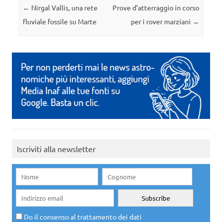
Navigazione articolo
←
Nirgal Vallis, una rete
Prove d’atterraggio in corso
fluviale fossile su Marte
per i rover marziani
→
Iscriviti alla newsletter
Do il consenso al trattamento dei dati