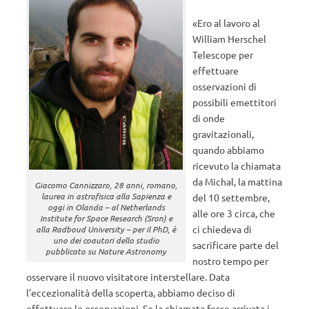
«Ero al lavoro al
William Herschel
Telescope per
effettuare
osservazioni di
possibili emettitori
di onde
gravitazionali,
quando abbiamo
ricevuto la chiamata
da Michal, la mattina
Giacomo Cannizzaro, 28 anni, romano,
laurea in astrofisica alla Sapienza e
del 10 settembre,
oggi in Olanda – al Netherlands
alle ore 3 circa, che
Institute for Space Research (Sron) e
ci chiedeva di
alla Radboud University – per il PhD, è
uno dei coautori dello studio
sacrificare parte del
pubblicato su Nature Astronomy
nostro tempo per
osservare il nuovo visitatore interstellare. Data
l’eccezionalità della scoperta, abbiamo deciso di
effettuare le osservazioni. Se la chiamata fosse arrivata i