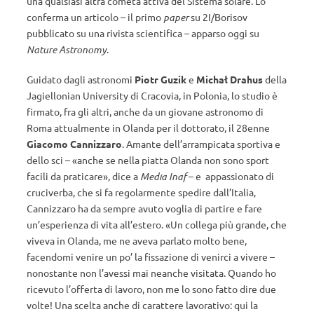
una qualsiasi altra cometa attiva del Sistema solare. Lo
conferma un articolo – il primo
paper
su 2I/Borisov
pubblicato su una rivista scientifica – apparso oggi su
Nature Astronomy
.
Guidato dagli astronomi
Piotr Guzik
e
Michał Drahus
della
Jagiellonian University di Cracovia, in Polonia, lo studio è
firmato, fra gli altri, anche da un giovane astronomo di
Roma attualmente in Olanda per il dottorato, il 28enne
Giacomo Cannizzaro
. Amante dell’arrampicata sportiva e
dello sci – «anche se nella piatta Olanda non sono sport
facili da praticare», dice a
Media Inaf
– e appassionato di
cruciverba, che si fa regolarmente spedire dall’Italia,
Cannizzaro ha da sempre avuto voglia di partire e fare
un’esperienza di vita all’estero. «Un collega più grande, che
viveva in Olanda, me ne aveva parlato molto bene,
facendomi venire un po’ la fissazione di venirci a vivere –
nonostante non l’avessi mai neanche visitata. Quando ho
ricevuto l’offerta di lavoro, non me lo sono fatto dire due
volte! Una scelta anche di carattere lavorativo: qui la