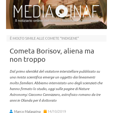
Il notiziario online dell’Istituto nazionale di astrofisica
Vai al contenuto
È MOLTO SIMILE ALLE COMETE “INDIGENE”
Cometa Borisov, aliena ma
non troppo
Dal primo identikit del visitatore interstellare pubblicato su
una rivista scientifica emerge un oggetto dai lineamenti
molto familiari. Abbiamo intervistato uno degli scienziati che
hanno firmato lo studio, oggi sulle pagine di Nature
Astronomy: Giacomo Cannizzaro, astrofisico romano da tre
anni in Olanda per il dottorato
Marco Malaspina
14/10/2019