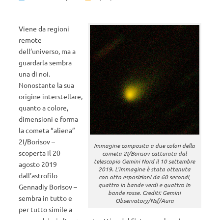
Viene da regioni
remote
dell’universo, ma a
guardarla sembra
una di noi.
Nonostante la sua
origine interstellare,
quanto a colore,
dimensioni e forma
la cometa “aliena”
2I/Borisov –
Immagine composita a due colori della
scoperta il 20
cometa 2I/Borisov catturata dal
telescopio Gemini Nord il 10 settembre
agosto 2019
2019. L’immagine è stata ottenuta
dall’astrofilo
con otto esposizioni da 60 secondi,
quattro in bande verdi e quattro in
Gennadiy Borisov –
bande rosse. Crediti: Gemini
sembra in tutto e
Observatory/Nsf/Aura
per tutto simile a