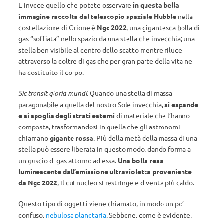
E invece quello che potete osservare
in questa bella
immagine raccolta dal telescopio spaziale Hubble
nella
costellazione di Orione è
Ngc 2022
, una gigantesca bolla di
gas “soffiata” nello spazio da una stella che invecchia; una
stella ben visibile al centro dello scatto mentre riluce
attraverso la coltre di gas che per gran parte della vita ne
ha costituito il corpo.
Sic transit gloria mundi
. Quando una stella di massa
paragonabile a quella del nostro Sole invecchia,
si espande
e si spoglia degli strati esterni
di materiale che l’hanno
composta, trasformandosi in quella che gli astronomi
chiamano
gigante rossa
. Più della metà della massa di una
stella può essere liberata in questo modo, dando forma a
un guscio di gas attorno ad essa.
Una bolla resa
luminescente dall’emissione ultravioletta proveniente
da Ngc 2022
, il cui nucleo si restringe e diventa più caldo.
Questo tipo di oggetti viene chiamato, in modo un po’
confuso,
nebulosa planetaria
. Sebbene, come è evidente,