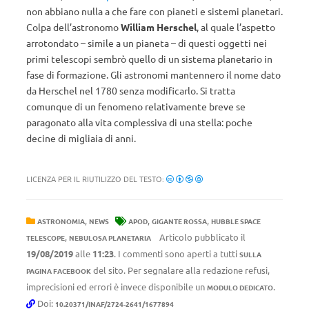
non abbiano nulla a che fare con pianeti e sistemi planetari.
Colpa dell’astronomo
William Herschel
, al quale l’aspetto
arrotondato – simile a un pianeta – di questi oggetti nei
primi telescopi sembrò quello di un sistema planetario in
fase di formazione. Gli astronomi mantennero il nome dato
da Herschel nel 1780 senza modificarlo. Si tratta
comunque di un fenomeno relativamente breve se
paragonato alla vita complessiva di una stella: poche
decine di migliaia di anni.
LICENZA PER IL RIUTILIZZO DEL TESTO:
,
,
,
ASTRONOMIA
NEWS
APOD
GIGANTE ROSSA
HUBBLE SPACE
,
Articolo pubblicato il
TELESCOPE
NEBULOSA PLANETARIA
19/08/2019
alle
11:23
. I commenti sono aperti a tutti
SULLA
del sito. Per segnalare alla redazione refusi,
PAGINA FACEBOOK
imprecisioni ed errori è invece disponibile un
.
MODULO DEDICATO
Doi:
10.20371/INAF/2724-2641/1677894