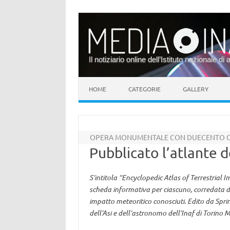
Il notiziario online dell’Istituto nazionale di 
Vai al contenuto
HOME
CATEGORIE
GALLERY
OPERA MONUMENTALE CON DUECENTO C
Pubblicato l’atlante de
S’intitola “Encyclopedic Atlas of Terrestrial
scheda informativa per ciascuno, corredata da
impatto meteoritico conosciuti. Edito da Spring
dell’Asi e dell’astronomo dell’Inaf di Torino