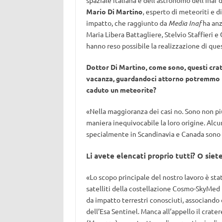
spaziale italiana e dell’astronomo dell’Inaf 
Mario Di Martino
, esperto di meteoriti e di
impatto, che raggiunto da
Media Inaf
ha anz
Maria Libera Battagliere,
Stelvio Staffieri 
hanno reso possibile la realizzazione di que
Dottor Di Martino, come sono, questi crate
vacanza, guardandoci attorno potremmo riu
caduto un meteorite?
«Nella maggioranza dei casi no. Sono non pi
maniera inequivocabile la loro origine. Alcu
specialmente in Scandinavia e Canada sono 
i avete elencati proprio tutti? O siete
L
«Lo scopo principale del nostro lavoro è sta
satelliti della costellazione Cosmo-SkyMed 
da impatto terrestri conosciuti, associando 
dell’Esa Sentinel. Manca all’appello il crat