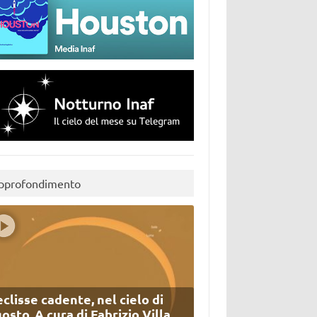
pprofondimento
eclisse cadente, nel cielo di
osto. A cura di Fabrizio Villa