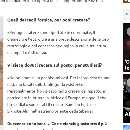
 metri di diametro, ricoperta quasi completamente da una
S
Quali dettagli fornite, per ogni cratere?
«Per ogni cratere sono riportate le coordinate, il
diametro e l’età, oltre a una breve descrizione della loro
morfologia e del contesto geologico in cui la struttura
da impatto è situata».
‘Q
Vi siete dovuti recare sul posto, per studiarli?
l
«No, solamente in pochissimi casi. Per la loro descrizione
ci siamo basati sulla bibliografia esistente.
Personalmente, ho visitato molti crateri da impatto, in
particolare in Australia, Africa ed Europa, ma quelli che
ho studiato sono stati il cratere Kamil in Egitto e
Sikhote-Alin nell’estremo oriente della Siberia».
Al
Duecento sono tanti… Ce ne elenchi giusto tre: il più