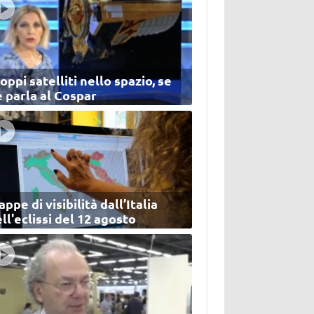
oppi satelliti nello spazio, se
 parla al Cospar
ppe di visibilità dall’Italia
ll'eclissi del 12 agosto