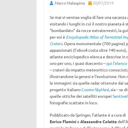
Marco Malaspina
30/07/2019
Se mai vi venisse voglia di fare una vacanza
visitando i luoghi in cui il nostro pianeta è 
“bombardato” da rocce extraterrestri, la gui
per voi è
Encyclopedic Atlas of Terrestrial Im
Craters
. Opera monumentale (700 pagine) p
appassionati (l’
ebook
costa oltre 140 euro),
atlante enciclopedico elenca e descrive in d
uno per uno, i quasi duecento –
qui l’elenc
– crateri da impatto meteoritico conosciuti
illustrandone la genesi e l’evoluzione. No
le immagini: sia quelle radar ottenute dai sat
progetto italiano
Cosmo-SkyMed
, sia – se d
quelle ottiche dei satelliti europei
Sentinel
fotografie scattate in loco.
Pubblicato da Springer, l’atlante è a cura di
Enrico Flamini
e
Alessandro Coletta
dell’