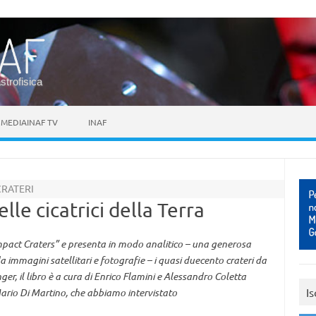
astrofisica
MEDIAINAF TV
INAF
RATERI
lle cicatrici della Terra
 Impact Craters” e presenta in modo analitico – una generosa
 immagini satellitari e fotografie – i quasi duecento crateri da
er, il libro è a cura di Enrico Flamini e Alessandro Coletta
Is
 Mario Di Martino, che abbiamo intervistato