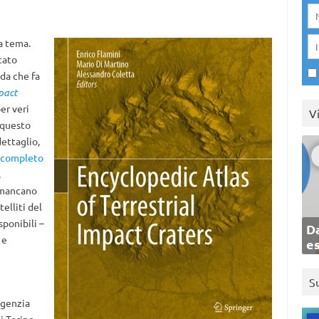
 a tema.
stato
da che fa
pact
er veri
V
 questo
ettaglio,
o completo
,
n mancano
elliti del
isponibili –
Da
e
e
S
Agenzia