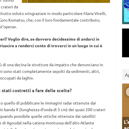
di Torino
 crateri da
itutto voluto «
ringrazia
re in modo
particolare
Maria Virelli,
e Goro Komatsu
, che
,
con il loro fondamentale contributo
,
st
’opera».
ri? Voglio dire, se davvero decidessimo di andarci in
scire a renderci conto di trovarci in un luogo in cui è
ù di una decina le strutture da impatto che denunciano in
ni sono stati completamente sepolti da sedimenti, altri,
A
occupati da laghi».
 stati costretti a fare delle scelte?
to quello di pubblicare le immagini radar ottenute dai
in banda X (lunghezza d’onda di 3 cm) dei quasi 200 crateri
quando possibile quelle ottiche ottenute dai satelliti
L’
ere di Agoudal nella catena montuosa dell’alto Atlante
ag