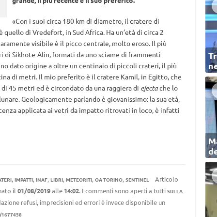
grande, il più recente e il suo preferito.
«Con i suoi circa 180 km di diametro, il cratere di
quello di Vredefort, in Sud Africa. Ha un’età di circa 2
iaramente visibile è il picco centrale, molto eroso. Il più
eri di Sikhote-Alin, formati da uno sciame di frammenti
Tr
ne
o dato origine a oltre un centinaio di piccoli crateri, il più
a di metri. Il mio preferito è il cratere Kamil, in Egitto, che
di 45 metri ed è circondato da una raggiera di
ejecta
che lo
lunare. Geologicamente parlando è giovanissimo: la sua età,
za applicata ai vetri da impatto ritrovati in loco, è infatti
Ma
de
,
,
,
,
,
,
Articolo
ATERI
IMPATTI
INAF
LIBRI
METEORITI
OA TORINO
SENTINEL
ato il
01/08/2019
alle
14:02
. I commenti sono aperti a tutti
SULLA
azione refusi, imprecisioni ed errori è invece disponibile un
1/1677458