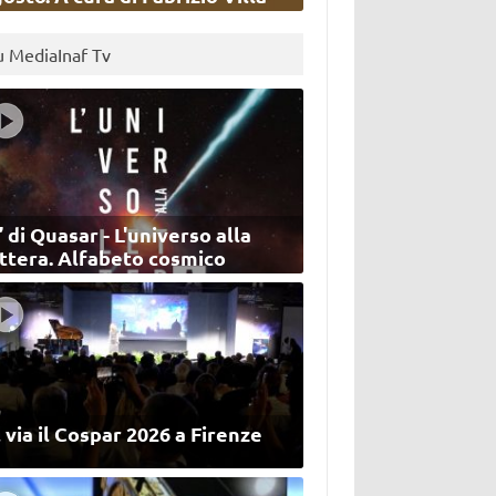
u MediaInaf Tv
’ di Quasar - L'universo alla
ettera. Alfabeto cosmico
 via il Cospar 2026 a Firenze