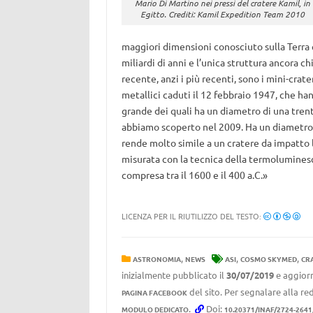
Mario Di Martino nei pressi del cratere Kamil, in
Egitto. Crediti: Kamil Expedition Team 2010
maggiori dimensioni conosciuto sulla Terra è 
miliardi di anni e l’unica struttura ancora ch
recente, anzi i più recenti, sono i mini-crat
metallici caduti il 12 febbraio 1947, che hann
grande dei quali ha un diametro di una trentin
abbiamo scoperto nel 2009. Ha un diametro 
rende molto simile a un cratere da impatto 
misurata con la tecnica della termoluminescen
compresa tra il 1600 e il 400 a.C.»
LICENZA PER IL RIUTILIZZO DEL TESTO:
,
,
,
ASTRONOMIA
NEWS
ASI
COSMO SKYMED
CR
inizialmente pubblicato il
30/07/2019
e aggiorn
del sito. Per segnalare alla red
PAGINA FACEBOOK
.
Doi:
MODULO DEDICATO
10.20371/INAF/2724-264