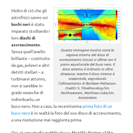
Molto di ciò che gli
astrofisici sanno sui
buchi neri
è stato
imparato studiando i
loro
dischi di
accrescimento
.
Questa immagine mostra come la
Senza quell’anello
regione interna del disco di
brillante – costituito
accrescimento (rosso) si allinei con il
piano equatoriale del buco nero. Il
da gas, polveri e altri
disco esterno è inclinato in altra
detriti stellari – a
direzione, mentre il disco interno è
turbinarvi attorno,
orizzontale, segnalando
l’allineamento di Bardeen-Petterson.
non si sarebbe in
Crediti: S. Tchekhovskoy/Un.
grado neanche di
Northwestern, Matthew Liska/Un.
Amsterdam
individuarlo, un
buco nero. Non a caso, la recentissima
prima foto di un
buco nero
è in realtà la foto del suo disco di accrescimento,
a una risoluzione mai raggiunta prima.
Ora, in uno studio pubblicato su
Monthly Notices of the