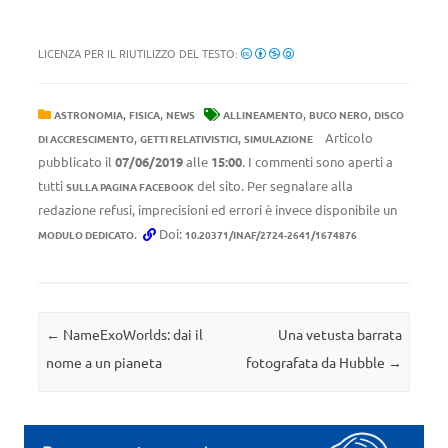
LICENZA PER IL RIUTILIZZO DEL TESTO:
,
,
,
,
ASTRONOMIA
FISICA
NEWS
ALLINEAMENTO
BUCO NERO
DISCO
,
,
Articolo
DI ACCRESCIMENTO
GETTI RELATIVISTICI
SIMULAZIONE
pubblicato il
07/06/2019
alle
15:00
. I commenti sono aperti a
tutti
del sito. Per segnalare alla
SULLA PAGINA FACEBOOK
redazione refusi, imprecisioni ed errori è invece disponibile un
.
Doi:
MODULO DEDICATO
10.20371/INAF/2724-2641/1674876
Navigazione articolo
←
NameExoWorlds: dai il
Una vetusta barrata
nome a un pianeta
fotografata da Hubble
→