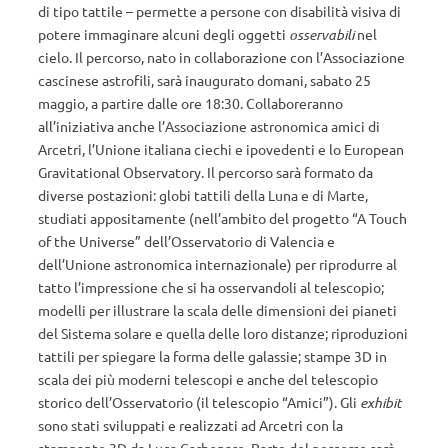
di tipo tattile – permette a persone con disabilità visiva di
potere immaginare alcuni degli oggetti
osservabili
nel
cielo. Il percorso, nato in collaborazione con l’Associazione
cascinese astrofili, sarà inaugurato domani, sabato 25
maggio, a partire dalle ore 18:30. Collaboreranno
all’iniziativa anche l’Associazione astronomica amici di
Arcetri, l’Unione italiana ciechi e ipovedenti e lo European
Gravitational Observatory. Il percorso sarà formato da
diverse postazioni: globi tattili della Luna e di Marte,
studiati appositamente (nell’ambito del progetto “A Touch
of the Universe” dell’Osservatorio di Valencia e
dell’Unione astronomica internazionale) per riprodurre al
tatto l’impressione che si ha osservandoli al telescopio;
modelli per illustrare la scala delle dimensioni dei pianeti
del Sistema solare e quella delle loro distanze; riproduzioni
tattili per spiegare la forma delle galassie; stampe 3D in
scala dei più moderni telescopi e anche del telescopio
storico dell’Osservatorio (il telescopio “Amici”). Gli
exhibit
sono stati sviluppati e realizzati ad Arcetri con la