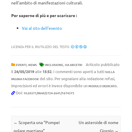
nell’ambito di manifestazioni culturali.
Per saperne di più e per scaricare :
Vai al sito dell’evento
LICENZA PER IL RIUTILIZZO DEL TESTO:
,
,
Articolo pubblicato
EVENTI
NEWS
INCLUSIONE
OA ARCETRI
il
24/05/2019
alle
15:52
. I commenti sono aperti a tutti
SULLA
del sito. Per segnalare alla redazione refusi,
PAGINA FACEBOOK
imprecisioni ed errori è invece disponibile un
.
MODULO DEDICATO
Doi:
10.20371/INAF/2724-2641/1674375
Navigazione articolo
←
Scoperta una “Pompei
Un asteroide di nome
polare marziana”
Giorgio
→