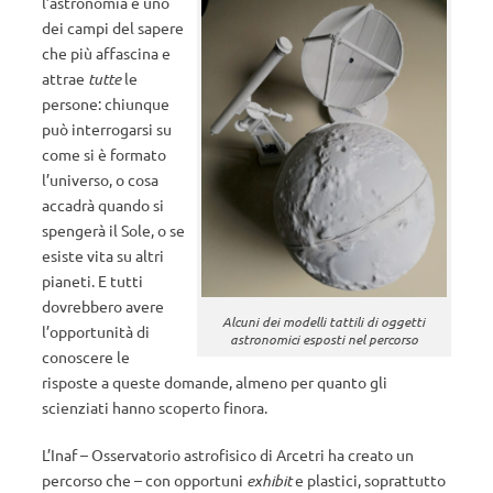
l’astronomia è uno
dei campi del sapere
che più affascina e
attrae
tutte
le
persone: chiunque
può interrogarsi su
come si è formato
l’universo, o cosa
accadrà quando si
spengerà il Sole, o se
esiste vita su altri
pianeti. E tutti
dovrebbero avere
Alcuni dei modelli tattili di oggetti
l’opportunità di
astronomici esposti nel percorso
conoscere le
risposte a queste domande, almeno per quanto gli
scienziati hanno scoperto finora.
L’Inaf – Osservatorio astrofisico di Arcetri ha creato un
percorso che – con opportuni
exhibit
e plastici, soprattutto