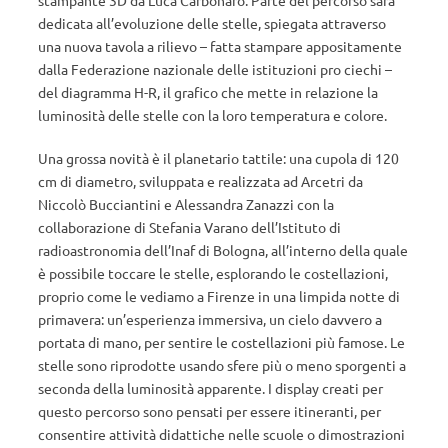
stampante 3D da Luca Carbonaro. Parte del percorso sarà
dedicata all’evoluzione delle stelle, spiegata attraverso
una nuova tavola a rilievo – fatta stampare appositamente
dalla Federazione nazionale delle istituzioni pro ciechi –
del diagramma H-R, il grafico che mette in relazione la
luminosità delle stelle con la loro temperatura e colore.
Una grossa novità è il planetario tattile: una cupola di 120
cm di diametro, sviluppata e realizzata ad Arcetri da
Niccolò Bucciantini e Alessandra Zanazzi con la
collaborazione di Stefania Varano dell’Istituto di
radioastronomia dell’Inaf di Bologna, all’interno della quale
è possibile toccare le stelle, esplorando le costellazioni,
proprio come le vediamo a Firenze in una limpida notte di
primavera: un’esperienza immersiva, un cielo davvero a
portata di mano, per sentire le costellazioni più famose. Le
stelle sono riprodotte usando sfere più o meno sporgenti a
seconda della luminosità apparente. I display creati per
questo percorso sono pensati per essere itineranti, per
consentire attività didattiche nelle scuole o dimostrazioni