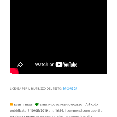
LICENZA PER IL RIUTILIZZO DEL TESTO:
,
,
,
Articolo
EVENTI
NEWS
LIBRI
PADOVA
PREMIO GALILEO
pubblicato il
10/05/2019
alle
16:19
. I commenti sono aperti a
tutti
del sito. Per segnalare alla
SULLA PAGINA FACEBOOK