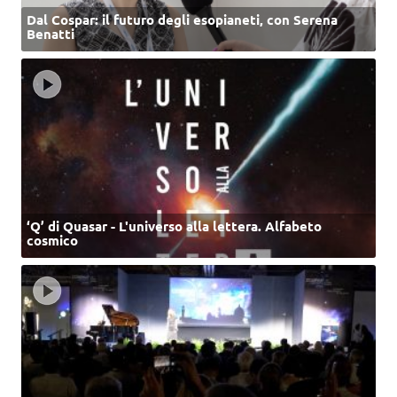
Dal Cospar: il futuro degli esopianeti, con Serena
Benatti
‘Q’ di Quasar - L'universo alla lettera. Alfabeto
cosmico