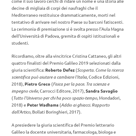
come il suo lavoro cerchi di ridare un nome e una storia alle
decine di migliaia di corpi dei naufraghi che il
Mediterraneo restituisce drammaticamente, morti nel
tentativo di arrivare nel nostro Paese su barconi fatiscenti.
La cerimonia di premiazione si è svolta presso l’Aula Magna
dell’Università di Padova, gremita di ospiti istituzionali e
studenti.
Ricordiamo, oltre alla vincitrice Cristina Cattaneo, gli altri
quattro finalisti del Premio Galileo 2019 selezionati dalla
giuria scientifica:
Roberto Defez
(
Scoperta. Come la ricerca
scientifica può aiutare a cambiare l’Italia
, Codice Edizioni,
2018),
Pietro Greco
(
Fisica per la pace. Tra scienza e
impegno civile
, Carrocci Editore, 2017),
Sandra Savaglio
(
Tutto l’Universo per chi ha poco spazio-tempo
, Mondadori,
2018) e
Peter Wadhams
(
Addio ai ghiacci. Rapporto
dall’Artico
, Bollati Boringhieri, 2017).
A presiedere la giuria scientifica del Premio letterario
Galileo la docente universitaria, farmacologa, biologa e