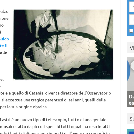
balzo
zione
mo
̀
Guido
o il
V
alle
te,
o
te e a quello di Catania, diventa direttore dell’Osservatorio
Da
e si eccettua una tragica parentesi di sei anni, quelli delle
e
per la sua origine ebraica.
S
i astri è un nuovo tipo di telescopio, frutto di una geniale
saico fatto da piccoli specchi tutti uguali ha reso infatti
ndo i limiti di dimensione imposti dall’avere una superficie