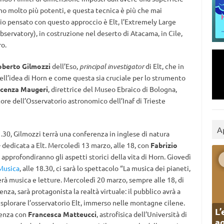
ano molto più potenti, e questa tecnica è più che mai
o pensato con questo approccio è Elt, l’Extremely Large
servatory), in costruzione nel deserto di Atacama, in Cile,
o.
oberto Gilmozzi
dell’Eso,
principal investigator
di Elt, che in
dell’idea di Horn e come questa sia cruciale per lo strumento
cenza Maugeri
, direttrice del Museo Ebraico di Bologna,
tore dell’Osservatorio astronomico dell’Inaf di Trieste
A
1.30, Gilmozzi terrà una conferenza in inglese di natura
dedicata a Elt. Mercoledì 13 marzo, alle 18, con
Fabrizio
si approfondiranno gli aspetti storici della vita di Horn. Giovedì
Musica
, alle 18.30, ci sarà lo spettacolo “La musica dei pianeti,
erà musica e letture. Mercoledì 20 marzo, sempre alle 18, di
za, sarà protagonista la realtà virtuale: il pubblico avrà a
 esplorare l’osservatorio Elt, immerso nelle montagne cilene.
L’
renza con
Francesca Matteucci
, astrofisica dell’Università di
ag