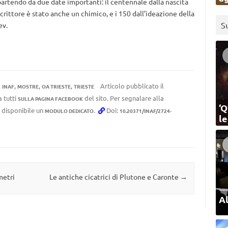
 partendo da due date importanti: il centennale dalla nascita
crittore è stato anche un chimico, e i 150 dall’ideazione della
S
ev.
,
,
,
,
Articolo pubblicato il
INAF
MOSTRE
OA TRIESTE
TRIESTE
a tutti
del sito. Per segnalare alla
SULLA PAGINA FACEBOOK
‘Q
e disponibile un
.
Doi:
MODULO DEDICATO
10.20371/INAF/2724-
l
metri
Le antiche cicatrici di Plutone e Caronte
→
Al