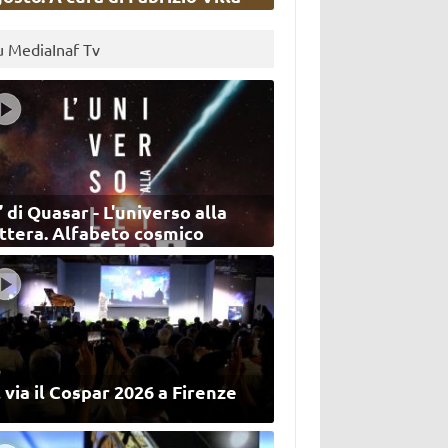
u MediaInaf Tv
’ di Quasar - L'universo alla
ettera. Alfabeto cosmico
 via il Cospar 2026 a Firenze