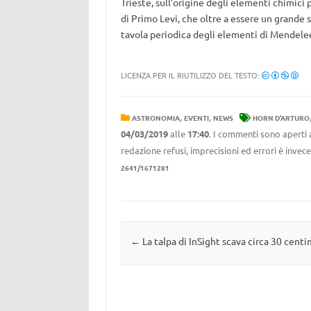
Trieste, sull’origine degli elementi chimici
di Primo Levi, che oltre a essere un grande s
tavola periodica degli elementi di Mendele
LICENZA PER IL RIUTILIZZO DEL TESTO:
,
,
ASTRONOMIA
EVENTI
NEWS
HORN D'ARTURO
04/03/2019
alle
17:40
. I commenti sono aperti 
redazione refusi, imprecisioni ed errori è invec
2641/1671281
Navigazione articolo
←
La talpa di InSight scava circa 30 centi