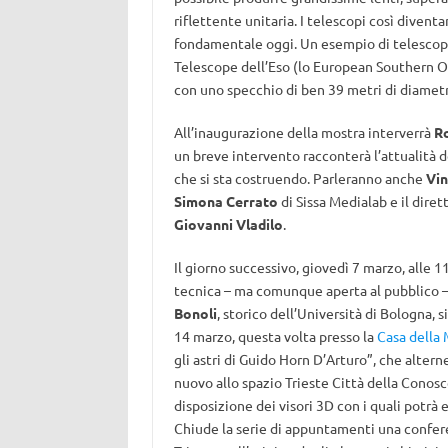
riflettente unitaria. I telescopi così divent
fondamentale oggi. Un esempio di telescopi
Telescope dell’Eso (lo European Southern Ob
con uno specchio di ben 39 metri di diametr
All’inaugurazione della mostra interverrà
R
un breve intervento racconterà l’attualità 
che si sta costruendo. Parleranno anche
Vin
Simona Cerrato
di Sissa Medialab e il diret
Giovanni Vladilo
.
Il giorno successivo, giovedì 7 marzo, alle 1
tecnica – ma comunque aperta al pubblico – 
Bonoli
, storico dell’Università di Bologna, 
14 marzo, questa volta presso la
Casa della 
gli astri di Guido Horn D’Arturo”, che altern
nuovo allo spazio Trieste Città della Conoscen
disposizione dei visori 3D con i quali potrà
Chiude la serie di appuntamenti una confe