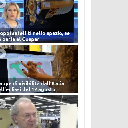
oppi satelliti nello spazio, se
 parla al Cospar
ppe di visibilità dall’Italia
ll'eclissi del 12 agosto