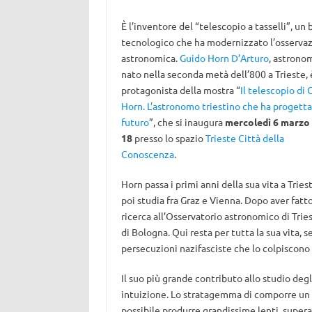
È l’inventore del “telescopio a tasselli”, un 
tecnologico che ha modernizzato l’osserva
astronomica.
Guido Horn D’Arturo
, astrono
nato nella seconda metà dell’800 a Trieste, e
protagonista della mostra “
Il telescopio di 
Horn. L’astronomo triestino che ha progettat
futuro
”, che si inaugura
mercoledì 6 marzo 
18
presso lo spazio
Trieste Città della
Conoscenza
.
Horn passa i primi anni della sua vita a Tries
poi studia fra Graz e Vienna. Dopo aver fatt
ricerca all’Osservatorio astronomico di Tries
di Bologna. Qui resta per tutta la sua vita, s
persecuzioni nazifasciste che lo colpiscono 
Il suo più grande contributo allo studio degl
intuizione. Lo stratagemma di comporre un mo
possibile produrre grandissime lenti, supera