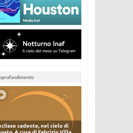
pprofondimento
eclisse cadente, nel cielo di
osto. A cura di Fabrizio Villa