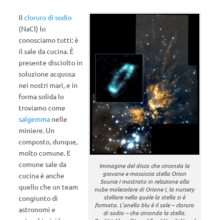
Il
cloruro di sodio
(NaCl) lo
conosciamo tutti: è
il sale da cucina. È
presente disciolto in
soluzione acquosa
nei nostri mari, e in
forma solida lo
troviamo come
salgemma
nelle
miniere. Un
composto, dunque,
molto comune. E
comune sale da
Immagine del disco che circonda la
giovane e massiccia stella Orion
cucina è anche
Source I mostrato in relazione alla
quello che un team
nube molecolare di Orione I, la nursery
stellare nella quale la stella si è
congiunto di
formata. L’anello blu è il sale – cloruro
astronomi e
di sodio – che circonda la stella.