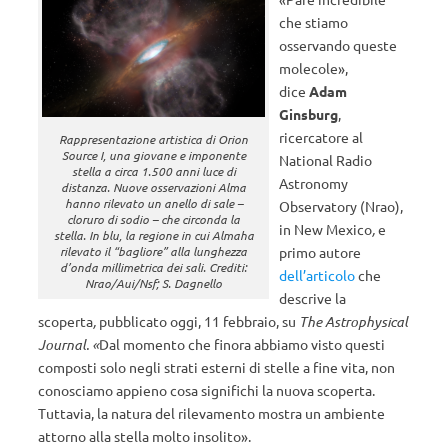
che stiamo
osservando queste
molecole»,
dice
Adam
Ginsburg
,
ricercatore al
Rappresentazione artistica di Orion
Source I, una giovane e imponente
National Radio
stella a circa 1.500 anni luce di
Astronomy
distanza. Nuove osservazioni Alma
hanno rilevato un anello di sale –
Observatory (Nrao),
cloruro di sodio – che circonda la
in New Mexico
,
e
stella. In blu, la regione in cui Almaha
primo autore
rilevato il “bagliore” alla lunghezza
d’onda millimetrica dei sali. Crediti:
dell’articolo
che
Nrao/Aui/Nsf; S. Dagnello
descrive la
scoperta
,
pubblicato oggi, 11 febbraio, su
The Astrophysical
Journal. «
Dal momento che finora abbiamo visto questi
composti solo negli strati esterni di stelle a fine vita, non
conosciamo appieno cosa significhi la nuova scoperta.
Tuttavia, la natura del rilevamento mostra un ambiente
attorno alla stella molto insolito».