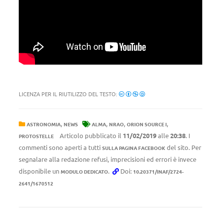
LICENZA PER IL RIUTILIZZO DEL TESTO:
,
,
,
,
ASTRONOMIA
NEWS
ALMA
NRAO
ORION SOURCE I
Articolo pubblicato il
11/02/2019
alle
20:38
. I
PROTOSTELLE
commenti sono aperti a tutti
del sito. Per
SULLA PAGINA FACEBOOK
segnalare alla redazione refusi, imprecisioni ed errori è invece
disponibile un
.
Doi:
MODULO DEDICATO
10.20371/INAF/2724-
2641/1670512