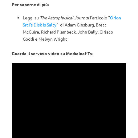
Per saperne di più:
Leggi su
The Astrophysical Journal
l’articolo “
Orion
SrcI’s Disk Is Salty
” di
Adam Ginsburg
,
Brett
McGuire
,
Richard Plambeck
,
John Bally
,
Ciriaco
Goddi
e
Melvyn Wright
Guarda il servizio video su MediaInaf Tv: