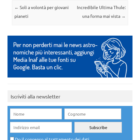
Navigazione articolo
←
Soli a volontà per giovani
Incredibile Ultima Thule:
pianeti
una forma mai vista
→
Iscriviti alla newsletter
Do il consenso al trattamento dei dati