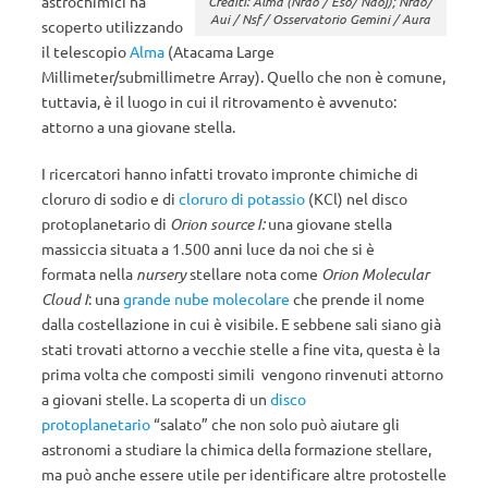
astrochimici ha
Crediti: Alma (Nrao / Eso/ Naoj); Nrao/
Aui / Nsf / Osservatorio Gemini / Aura
scoperto utilizzando
il telescopio
Alma
(Atacama Large
Millimeter/submillimetre Array). Quello che non è comune,
tuttavia, è il luogo in cui il ritrovamento è avvenuto:
attorno a una giovane stella.
I ricercatori hanno infatti trovato impronte chimiche di
cloruro di sodio e di
cloruro di potassio
(KCl) nel disco
protoplanetario di
Orion source I:
una giovane stella
massiccia situata a 1.500 anni luce da noi che si è
formata nella
nursery
stellare nota come
Orion Molecular
Cloud I
: una
grande nube molecolare
che prende il nome
dalla costellazione in cui è visibile. E sebbene sali siano già
stati trovati attorno a vecchie stelle a fine vita, questa è la
prima volta che composti simili vengono rinvenuti attorno
a giovani stelle. La scoperta di un
disco
protoplanetario
“salato” che non solo può aiutare gli
astronomi a studiare la chimica della formazione stellare,
ma può anche essere utile per identificare altre protostelle