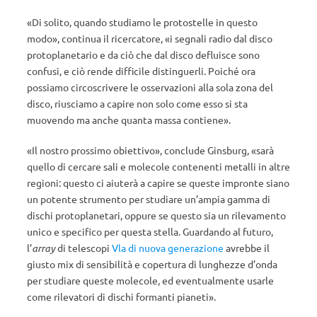
«Di solito, quando studiamo le protostelle in questo
modo», continua il ricercatore, «i segnali radio dal disco
protoplanetario e da ciò che dal disco defluisce sono
confusi, e ciò rende difficile distinguerli. Poiché ora
possiamo circoscrivere le osservazioni alla sola zona del
disco, riusciamo a capire non solo come esso si sta
muovendo ma anche quanta massa contiene».
«Il nostro prossimo obiettivo», conclude Ginsburg, «sarà
quello di cercare sali e molecole contenenti metalli in altre
regioni: questo ci aiuterà a capire se queste impronte siano
un potente strumento per studiare un’ampia gamma di
dischi protoplanetari, oppure se questo sia un rilevamento
unico e specifico per questa stella. Guardando al futuro,
l’
array
di telescopi
Vla di nuova generazione
avrebbe il
giusto mix di sensibilità e copertura di lunghezze d’onda
per studiare queste molecole, ed eventualmente usarle
come rilevatori di dischi formanti pianeti».