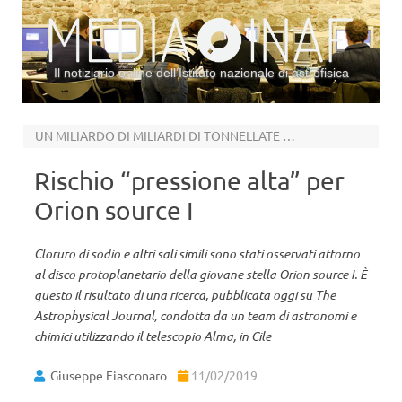
Il notiziario online dell’Istituto nazionale di astrofisica
Vai al contenuto
UN MILIARDO DI MILIARDI DI TONNELLATE DI SALE
Rischio “pressione alta” per
Orion source I
Cloruro di sodio e altri sali simili sono stati osservati attorno
al disco protoplanetario della giovane stella Orion source I. È
questo il risultato di una ricerca, pubblicata oggi su The
Astrophysical Journal, condotta da un team di astronomi e
chimici utilizzando il telescopio Alma, in Cile
Giuseppe Fiasconaro
11/02/2019