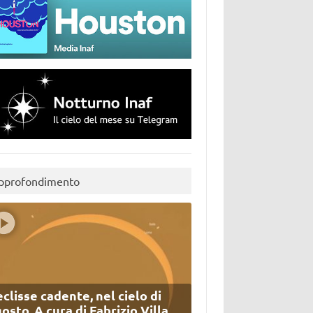
pprofondimento
eclisse cadente, nel cielo di
osto. A cura di Fabrizio Villa