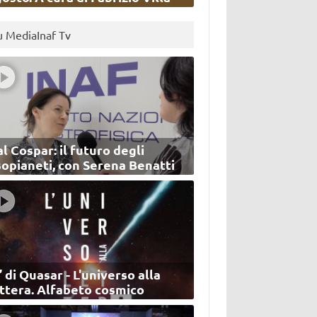
u MediaInaf Tv
l Cospar: il futuro degli
sopianeti, con Serena Benatti
’ di Quasar - L'universo alla
ettera. Alfabeto cosmico