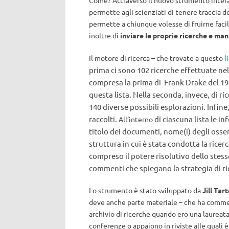
Come? Attraverso il nuovo strumento inter
permette agli scienziati di tenere traccia dell
permette a chiunque volesse di fruirne fac
inoltre di
inviare le proprie ricerche e ma
Il motore di ricerca – che trovate a questo
l
prima ci sono 102 ricerche effettuate ne
compresa la prima di Frank Drake del 19
questa lista. Nella seconda, invece, di ric
140 diverse possibili esplorazioni. Infine
raccolti.
di ciascuna lista le i
All’interno
titolo dei documenti, nome(i) degli osser
struttura in cui è stata condotta la ricerc
compreso il potere risolutivo dello stess
commenti che spiegano la strategia di r
Lo strumento è stato sviluppato da
Jill Tar
deve anche parte materiale – che ha commen
archivio di ricerche quando ero una laureata
conferenze o appaiono in riviste alle quali è d