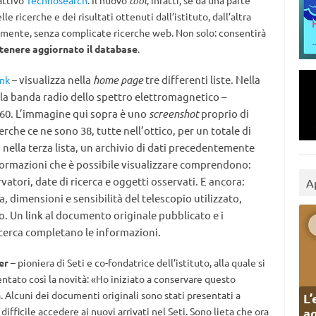
attivo
Technosearch
. Il nuovo
tool
, infatti, se da una parte
e ricerche e dei risultati ottenuti dall’istituto, dall’altra
ilmente, senza complicate ricerche web. Non solo: consentirà
ntenere aggiornato il database
.
visualizza nella
home page
tre differenti liste. Nella
ink
–
lla banda radio dello spettro elettromagnetico –
60. L’immagine qui sopra è uno
screenshot
proprio
di
erche ce ne sono 38, tutte nell’ottico, per un totale di
, nella terza lista, un archivio di dati precedentemente
nformazioni che è possibile visualizzare comprendono:
vatori, date di ricerca e oggetti osservati. E ancora:
A
a, dimensioni e sensibilità del telescopio utilizzato,
o. U
n link al documento originale pubblicato e i
icerca completano le informazioni.
ter
– pioniera di Seti e co-fondatrice dell’istituto, alla quale si
tato così la novità: «Ho iniziato a conservare questo
. Alcuni dei documenti originali sono stati presentati a
L’
ag
ifficile accedere ai nuovi arrivati ​​nel Seti. Sono lieta che ora