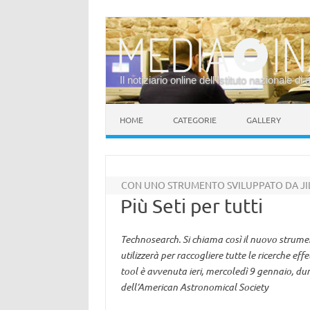
Il notiziario online dell’Istituto nazionale di 
Vai al contenuto
HOME
CATEGORIE
GALLERY
CON UNO STRUMENTO SVILUPPATO DA JI
Più Seti per tutti
Technosearch. Si chiama così il nuovo strumento
utilizzerà per raccogliere tutte le ricerche ef
tool è avvenuta ieri, mercoledì 9 gennaio, d
dell’American Astronomical Society