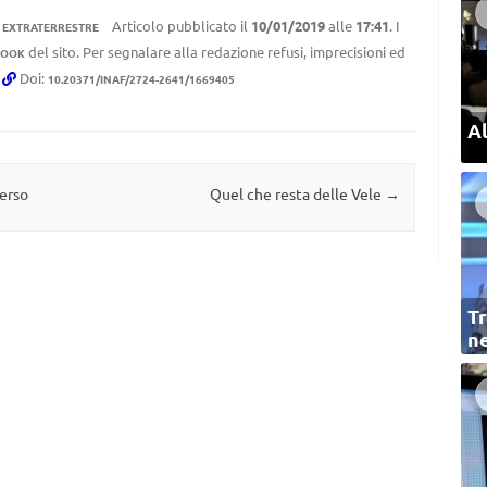
Articolo pubblicato il
10/01/2019
alle
17:41
. I
A EXTRATERRESTRE
del sito. Per segnalare alla redazione refusi, imprecisioni ed
BOOK
.
Doi:
10.20371/INAF/2724-2641/1669405
Al
verso
Quel che resta delle Vele
→
Tr
ne