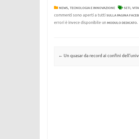
,
,
NEWS
TECNOLOGIA E INNOVAZIONE
SETI
VIT
commenti sono aperti a tutti
SULLA PAGINA FACE
errori è invece disponibile un
MODULO DEDICATO
Navigazione articolo
←
Un quasar da record ai confini dell’uni