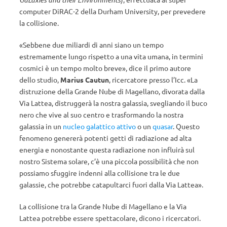
computer DiRAC-2 della Durham University, per prevedere
la collisione.
«Sebbene due miliardi di anni siano un tempo
estremamente lungo rispetto a una vita umana, in termini
cosmici è un tempo molto breve», dice il primo autore
dello studio,
Marius Cautun
, ricercatore presso l’Icc. «La
distruzione della Grande Nube di Magellano, divorata dalla
Via Lattea, distruggerà la nostra galassia, svegliando il buco
nero che vive al suo centro e trasformando la nostra
galassia in un
nucleo galattico attivo
o un
quasar
. Questo
fenomeno genererà potenti getti di radiazione ad alta
energia e nonostante questa radiazione non influirà sul
nostro Sistema solare, c’è una piccola possibilità che non
possiamo sfuggire indenni alla collisione tra le due
galassie, che potrebbe catapultarci fuori dalla Via Lattea».
La collisione tra la Grande Nube di Magellano e la Via
Lattea potrebbe essere spettacolare, dicono i ricercatori.