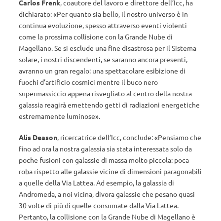
Carlos Frenk
, coautore del lavoro e direttore dell’Icc, ha
dichiarato: «Per quanto sia bello, il nostro universo è in
continua evoluzione, spesso attraverso eventi violenti
come la prossima collisione con la Grande Nube di
Magellano. Se si esclude una fine disastrosa per il Sistema
solare, i nostri discendenti, se saranno ancora presenti,
avranno un gran regalo: una spettacolare esibizione di
fuochi d’artificio cosmici mentre il buco nero
supermassiccio appena risvegliato al centro della nostra
galassia reagirà emettendo getti di radiazioni energetiche
estremamente luminose».
Alis Deason
, ricercatrice dell’Icc, conclude: «Pensiamo che
fino ad ora la nostra galassia sia stata interessata solo da
poche fusioni con galassie di massa molto piccola: poca
roba rispetto alle galassie vicine di dimensioni paragonabili
a quelle della Via Lattea. Ad esempio, la galassia di
Andromeda, a noi vicina, divora galassie che pesano quasi
30 volte di più di quelle consumate dalla Via Lattea.
Pertanto, la collisione con la Grande Nube di Magellano è