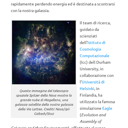
rapidamente perdendo energia ed è destinata a scontrarsi
con la nostra galassia.
Il team di ricerca,
guidato da
scienziati
dell’
Istituto di
Cosmologia
Computazionale
(Icc) dell Durham
University, in
collaborazione con
l’
Università di
Helsinki
, in
Questa immagine del telescopio
Finlandia, ha
spaziale Spitzer della Nasa mostra la
grande nube di Magellano, una
utilizzato la famosa
galassia satellite della nostra galassia
simulazione
Eagle
della Via Lattea. Crediti: Nasa/Jpl-
Caltech/Stsci
(
Evolution and
Assembly of
GaLaxies and their Environments
), effettuata al super