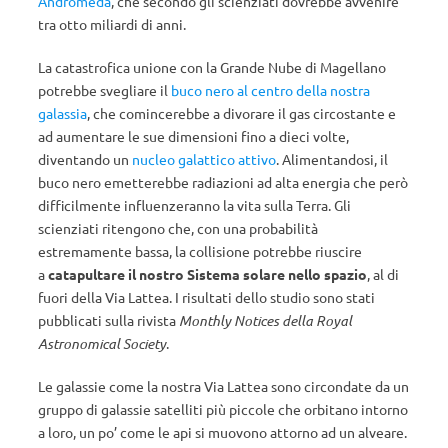
Andromeda
, che secondo gli scienziati dovrebbe avvenire
tra otto miliardi di anni.
La catastrofica unione con la Grande Nube di Magellano
potrebbe svegliare il
buco nero al centro della nostra
galassia
, che comincerebbe a divorare il gas circostante e
ad aumentare le sue dimensioni fino a dieci volte,
diventando un
nucleo galattico attivo
. Alimentandosi, il
buco nero emetterebbe radiazioni ad alta energia che però
difficilmente influenzeranno la vita sulla Terra. Gli
scienziati ritengono che, con una probabilità
estremamente bassa, la collisione potrebbe riuscire
a
catapultare il nostro Sistema solare nello spazio
, al di
fuori della Via Lattea. I risultati dello studio sono stati
pubblicati sulla rivista
Monthly Notices della Royal
Astronomical Society
.
Le galassie come la nostra Via Lattea sono circondate da un
gruppo di galassie satelliti più piccole che orbitano intorno
a loro, un po’ come le api si muovono attorno ad un alveare.