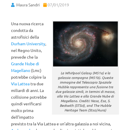
Maura Sandri
07/01/2019
Una nuova ricerca
condotta da
astrofisici della
Durham University
,
nel Regno Unito,
prevede che la
Grande Nube di
Magellano
(Lmc)
La Whirlpool Galaxy (M51a) e la
potrebbe colpire la
galassia compagna (M51b). Questa
immagine del Telescopio Spaziale
Via Lattea
tra due
Hubble rappresenta una fusione tra
miliardi di anni. La
due galassie simili, in termini di massa,
alla Via Lattea e alla Grande Nube di
collisione potrebbe
Magellano. Crediti: Nasa, Esa, S.
quindi verificarsi
Beckwith (STScI), and The Hubble
Heritage Team (Stsci/Aura)
molto prima
dell’impatto
previsto tra la Via Lattea e un’altra galassia a noi vicina,