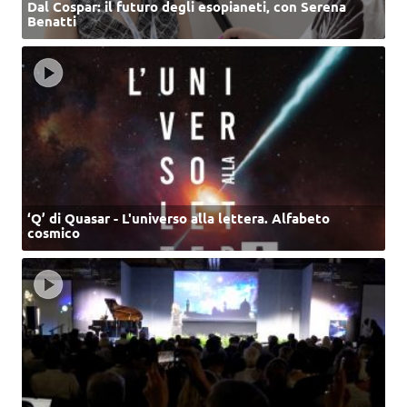
Dal Cospar: il futuro degli esopianeti, con Serena
Benatti
‘Q’ di Quasar - L'universo alla lettera. Alfabeto
cosmico