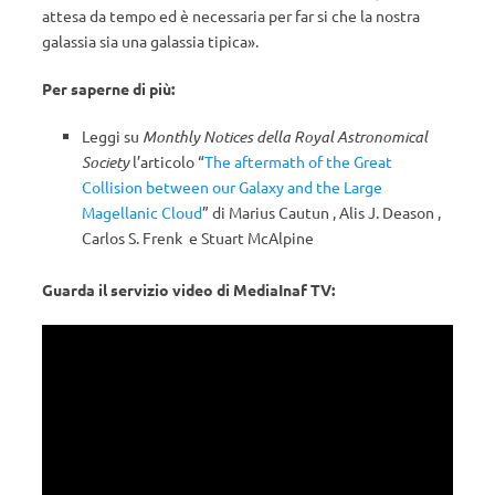
attesa da tempo ed è necessaria per far si che la nostra
galassia sia una galassia tipica».
Per saperne di più:
Leggi su
Monthly Notices della Royal Astronomical
Society
l’articolo “
The aftermath of the Great
Collision between our Galaxy and the Large
Magellanic Cloud
” di Marius Cautun , Alis J. Deason ,
Carlos S. Frenk e Stuart McAlpine
Guarda il servizio video di MediaInaf TV: