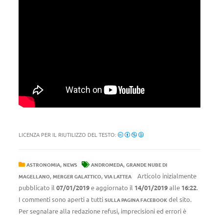
LICENZA PER IL RIUTILIZZO DEL TESTO:
,
,
ASTRONOMIA
NEWS
ANDROMEDA
GRANDE NUBE DI
,
,
Articolo inizialmente
MAGELLANO
MERGER GALATTICO
VIA LATTEA
pubblicato il
07/01/2019
e aggiornato il
14/01/2019
alle
16:22
.
I commenti sono aperti a tutti
del sito.
SULLA PAGINA FACEBOOK
Per segnalare alla redazione refusi, imprecisioni ed errori è