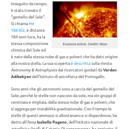
Inseguito da tempo,
è stato trovato il
“gemello del Sole”.
Si chiama
Hd
186302
, è distante
184 anni luce, ha la
stessa composizione
Eruzione solare. Crediti: Nasa
chimica del Sole ed
è nato dalla stessa nube di gas e polveri che ha dato origine
alla nostra stella. La sua scoperta
è descritta
sulla rivista
Astronomy & Astrophysics
dai ricercatori guidati da
Vardan
Adibekyan
dell’Istituto di astrofisica del Portogallo.
Sono anni che gli astronomi sono a caccia del gemello del
Sole, perché le stelle non nascono da sole, ma «in gruppi di
centinaia e migliaia, dalla stessa nube di gas e polveri, che
si aggrega per instabilità gravitazionale. Con il tempo le
stelle di questi ammassi si allontanano e si disperdono», ha
detto all’Ansa
Isabella Pagano
, dell’Istituto nazionale di
astrofisica (Inaf) di Catania. Di conseguenza, ha aggiunto, il