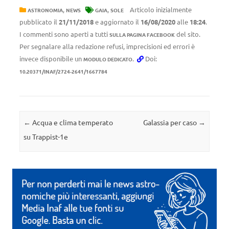
,
,
Articolo inizialmente
ASTRONOMIA
NEWS
GAIA
SOLE
pubblicato il
21/11/2018
e aggiornato il
16/08/2020
alle
18:24
.
I commenti sono aperti a tutti
del sito.
SULLA PAGINA FACEBOOK
Per segnalare alla redazione refusi, imprecisioni ed errori è
invece disponibile un
.
Doi:
MODULO DEDICATO
10.20371/INAF/2724-2641/1667784
Navigazione articolo
←
Acqua e clima temperato
Galassia per caso
→
su Trappist-1e