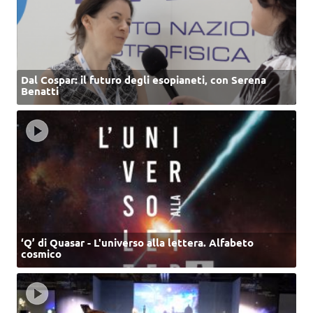
Dal Cospar: il futuro degli esopianeti, con Serena
Benatti
‘Q’ di Quasar - L'universo alla lettera. Alfabeto
cosmico