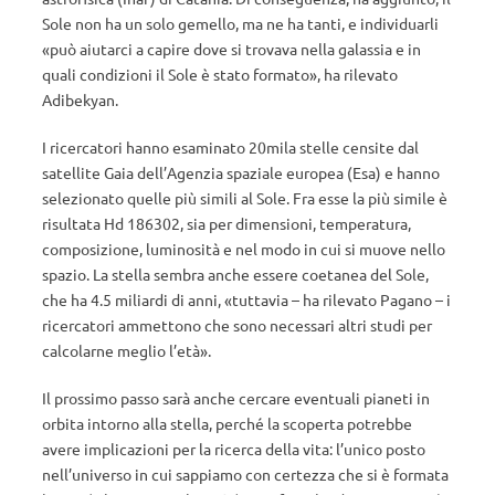
Sole non ha un solo gemello, ma ne ha tanti, e individuarli
«può aiutarci a capire dove si trovava nella galassia e in
quali condizioni il Sole è stato formato», ha rilevato
Adibekyan.
I ricercatori hanno esaminato 20mila stelle censite dal
satellite Gaia dell’Agenzia spaziale europea (Esa) e hanno
selezionato quelle più simili al Sole. Fra esse la più simile è
risultata Hd 186302, sia per dimensioni, temperatura,
composizione, luminosità e nel modo in cui si muove nello
spazio. La stella sembra anche essere coetanea del Sole,
che ha 4.5 miliardi di anni, «tuttavia – ha rilevato Pagano – i
ricercatori ammettono che sono necessari altri studi per
calcolarne meglio l’età».
Il prossimo passo sarà anche cercare eventuali pianeti in
orbita intorno alla stella, perché la scoperta potrebbe
avere implicazioni per la ricerca della vita: l’unico posto
nell’universo in cui sappiamo con certezza che si è formata