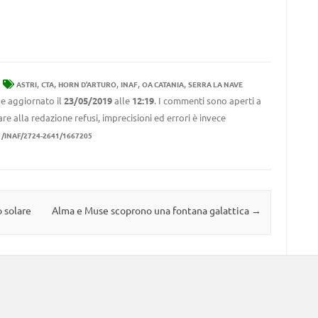
,
,
,
,
,
ASTRI
CTA
HORN D'ARTURO
INAF
OA CATANIA
SERRA LA NAVE
e aggiornato il
23/05/2019
alle
12:19
. I commenti sono aperti a
re alla redazione refusi, imprecisioni ed errori è invece
1/INAF/2724-2641/1667205
 solare
Alma e Muse scoprono una fontana galattica
→