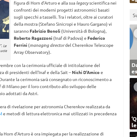
figura di Horn d’Arturo e alla sua
legacy
scientifica nei
confronti dei moderni progetti astronomici basati
S
sugli specchi a tasselli. Tra i relatori, oltre ai curatori
della mostra (Stefano Sinicropi e Mauro Gargano) vi
saranno
Fabrizio Bonoli
(Università di Bologna),
Roberto Ragazzoni
(Inaf di Padova) e
Federico
Ferrini
(
managing director
del Cherenkov Telescope
”. Le
Lucia
Array Observatory).
Da
mbre con la cerimonia ufficiale di intitolazione del
e
a di presidenti dell’Inaf e della Sait –
Nichi D’Amico
e
i. Durante la cerimonia sarà consegnato un riconoscimento a
f di Milano per il loro contributo allo sviluppo delle
io adottati da Astri.
era di rivelazione per astronomia Cherenkov realizzata da
M
e metodi di lettura elettronica mai utilizzati in precedenza
‘Q
l
da Horn d’Arturo è ora impiegata per la realizzazione di