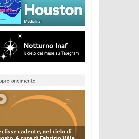
pprofondimento
eclisse cadente, nel cielo di
osto. A cura di Fabrizio Villa