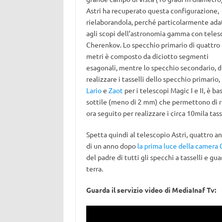
Astri ha recuperato questa configurazione,
rielaborandola, perché particolarmente ada
agli scopi dell’astronomia gamma con teles
Cherenkov. Lo specchio primario di quattro
metri è composto da diciotto segmenti
esagonali, mentre lo specchio secondario, di
realizzare i tasselli dello specchio primario
Lario
e
Zaot
per i telescopi Magic I e II, è b
sottile (meno di 2 mm) che permettono di rea
ora seguito per realizzare i circa 10mila tass
Spetta quindi al telescopio Astri, quattro a
di un anno dopo
la prima luce della camera
del padre di tutti gli specchi a tasselli e g
terra.
Guarda il servizio video di MediaInaf Tv: