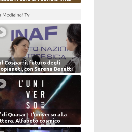
u MediaInaf Tv
l Cospar: il futuro degli
sopianeti, con Serena Benatti
’ di Quasar - L'universo alla
ettera. Alfabeto cosmico