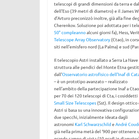
telescopi di grandi dimensioni da terra e dal
dell’Eso (39 metri di diametro) e il James 
d’Arturo preconizzò inoltre, già alla fine deg
Cherenkov. Soluzione poi adottata per i tel
50° compleanno
alcuni giorni fa), Hess, Veri
Telescope Array Observatory
(Ctao), in cors
siti nell’emisfero nord (La Palma) e sud (Para
Il telescopio Astri installato a Serra La Nave
struttura alle pendici del Monte Etna gesti
dall’
Osservatorio astrofisico dell’Inaf di Cat
– è un prototipo avanzato – realizzato
nell’ambito della partecipazione Inaf a Ctao
per 70 dei 120 telescopi di Cta, i cosiddetti
Small Size Telescopes
(Sst). Il design ottico 
Astri si basa su una innovativa configurazio
due specchi, inizialmente ideata dagli
astronomi
Karl Schwarzschild
e
André Coud
già nella prima metà del ‘900 per ottenere 
grande campo di vista (10 gradi in diametro)