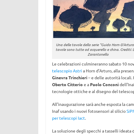
Una delle tavole della serie “Guido Horn-D’Arturo
tavole sono tutte ad acquerello e china. Crediti: 
Zarantonello
Le celebrazioni culmineranno sabato 10 nove
telescopio Astri
a Horn d’Arturo, alla presenz
Ginevra Trinchieri
– e delle autorità local
Oberto Citterio
e a
Paolo Conconi
dell’Ina
tecnologie ottiche e al disegno del telescop
All’inaugurazione sarà anche esposta la cam
Inaf usando i nuovi fotosensori al silicio
SiP
per telescopi Iact
.
La soluzione degli specchi a tasselli ideata 