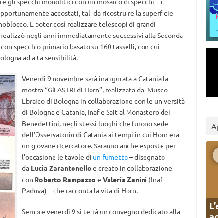
re gli specchi monolitici con un mosaico di specchi – i
opportunamente accostati, tali da ricostruire la superficie
oblocco. E poter così realizzare telescopi di grandi
 realizzò negli anni immediatamente successivi alla Seconda
con specchio primario basato su 160 tasselli, con cui
ologna ad alta sensibilità.
Venerdì 9 novembre sarà inaugurata a Catania la
mostra “Gli ASTRI di Horn”, realizzata dal Museo
Ebraico di Bologna in collaborazione con le università
di Bologna e Catania, Inaf e Sait al Monastero dei
Benedettini, negli stessi luoghi che furono sede
A
dell’Osservatorio di Catania ai tempi in cui Horn era
un giovane ricercatore. Saranno anche esposte per
l’occasione le tavole di
un fumetto
– disegnato
da
Lucia Zarantonello
e creato in collaborazione
con
Roberto Rampazzo
e
Valeria Zanini
(Inaf
Padova) – che racconta la vita di Horn.
L’
Sempre venerdì 9 si terrà un convegno dedicato alla
ag