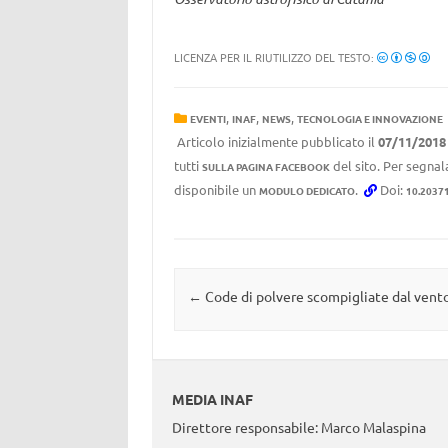
LICENZA PER IL RIUTILIZZO DEL TESTO:
,
,
,
EVENTI
INAF
NEWS
TECNOLOGIA E INNOVAZIONE
Articolo inizialmente pubblicato il
07/11/2018
tutti
del sito. Per segnala
SULLA PAGINA FACEBOOK
disponibile un
.
Doi:
MODULO DEDICATO
10.2037
Navigazione articolo
←
Code di polvere scompigliate dal vento
MEDIA INAF
Direttore responsabile: Marco Malaspina