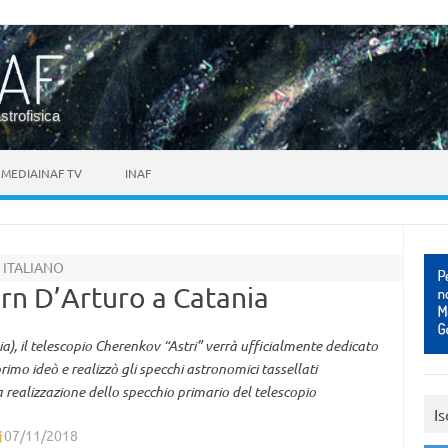
astrofisica
MEDIAINAF TV
INAF
 ITALIANO
orn D’Arturo a Catania
, il telescopio Cherenkov “Astri” verrà ufficialmente dedicato
imo ideò e realizzò gli specchi astronomici tassellati
a realizzazione dello specchio primario del telescopio
Is
07/11/2018