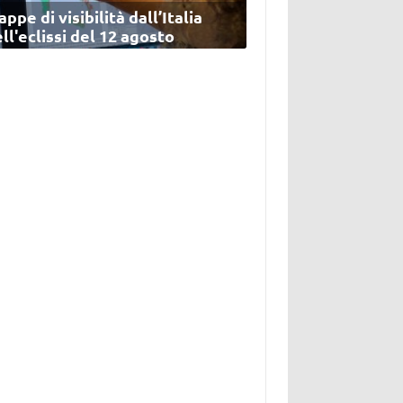
ppe di visibilità dall’Italia
ll'eclissi del 12 agosto