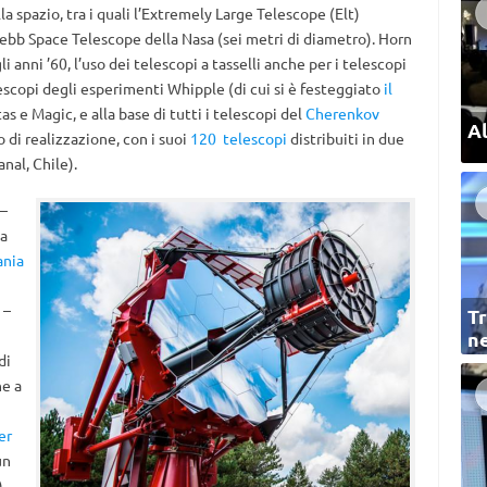
la spazio, tra i quali l’Extremely Large Telescope (Elt)
Webb Space Telescope della Nasa (sei metri di diametro). Horn
li anni ’60, l’uso dei telescopi a tasselli anche per i telescopi
escopi degli esperimenti Whipple (di cui si è festeggiato
il
tas e Magic, e alla base di tutti i telescopi del
Cherenkov
Al
o di realizzazione, con i suoi
120 telescopi
distribuiti in due
nal, Chile).
 –
ta
ania
 –
Tr
ne
di
ne a
er
un
.