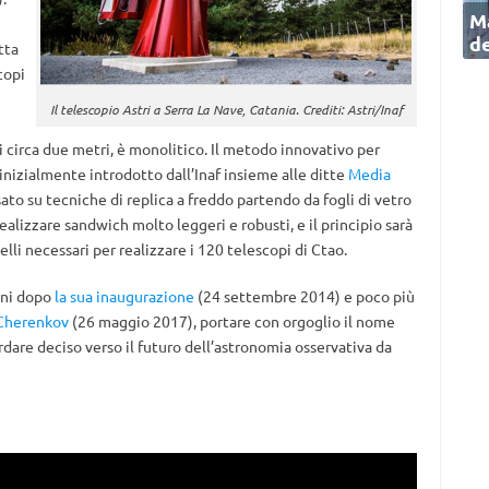
Ma
de
tta
copi
Il telescopio Astri a Serra La Nave, Catania. Crediti: Astri/Inaf
 circa due metri, è monolitico. Il metodo innovativo per
, inizialmente introdotto dall’Inaf insieme alle ditte
Media
asato su tecniche di replica a freddo partendo da fogli di vetro
lizzare sandwich molto leggeri e robusti, e il principio sarà
elli necessari per realizzare i 120 telescopi di Ctao.
nni dopo
la sua inaugurazione
(24 settembre 2014) e poco più
 Cherenkov
(26 maggio 2017), portare con orgoglio il nome
uardare deciso verso il futuro dell’astronomia osservativa da