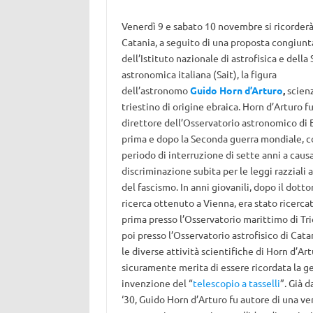
Venerdì 9 e sabato 10 novembre si ricorderà
Catania, a seguito di una proposta congiunt
dell’Istituto nazionale di astrofisica e della
astronomica italiana (Sait), la figura
dell’astronomo
Guido Horn d’Arturo
,
scien
triestino di origine ebraica. Horn d’Arturo f
direttore dell’Osservatorio astronomico di
prima e dopo la Seconda guerra mondiale, c
periodo di interruzione di sette anni a causa
discriminazione subita per le leggi razziali 
del fascismo. In anni giovanili, dopo il dotto
ricerca ottenuto a Vienna, era stato ricerca
prima presso l’Osservatorio marittimo di Tri
poi presso l’Osservatorio astrofisico di Catan
le diverse attività scientifiche di Horn d’Art
sicuramente merita di essere ricordata la g
invenzione del “
telescopio a tasselli
”. Già d
‘30, Guido Horn d’Arturo fu autore di una ve