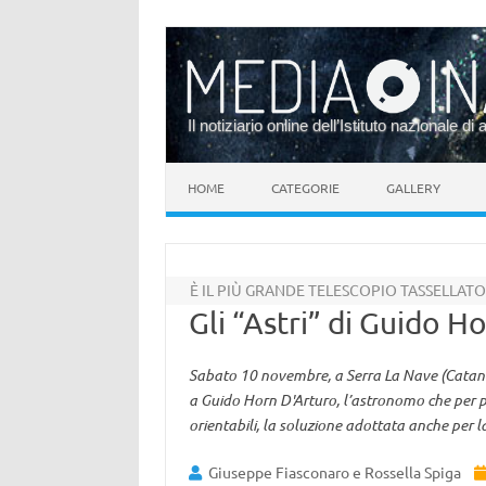
Il notiziario online dell’Istituto nazionale di 
Vai al contenuto
HOME
CATEGORIE
GALLERY
È IL PIÙ GRANDE TELESCOPIO TASSELLATO
Gli “Astri” di Guido H
Sabato 10 novembre, a Serra La Nave (Catania)
a Guido Horn D'Arturo, l’astronomo che per pr
orientabili, la soluzione adottata anche per l
Giuseppe Fiasconaro e Rossella Spiga