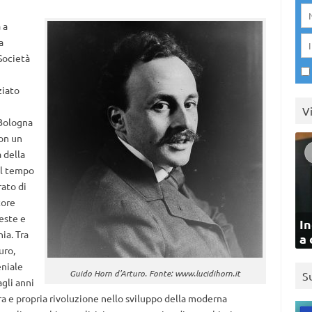
 a
a
 Società
ziato
u
V
 Bologna
on un
 della
al tempo
rato di
tore
este e
In
ia. Tra
a 
uro,
eniale
Guido Horn d’Arturo. Fonte: www.lucidihorn.it
S
agli anni
ra e propria rivoluzione nello sviluppo della moderna