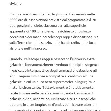
viviamo.
Completare il censimento degli oggetti osservati nelle
2000 ore di osservazioni previste dal programma Xxl su
due porzioni di cielo, ciascuna pari alla superficie
apparente di 100 lune piene, ha richiesto uno sforzo
coordinato dei maggiori telescopi oggi a disposizione, sia
sulla Terra che nello spazio, nella banda radio, nella luce
visibile e nell’infrarosso.
Quando i telescopi a raggi X osservano l’Universo extra-
galattico, fondamentalmente vedono due tipi di sorgenti:
il gas caldo intergalattico degli ammassi di galassie, e gli
Agn – regioni luminose e compatte al centro di alcune
galassie in cui un buco nero supermassiccio ingurgita la
materia circostante. Tuttavia mentre è relativamente
facile trovare nelle osservazioni in banda X ammassi di
galassie e Agn, occorre poi utilizzare altri telescopi, che
operano in altre lunghezze d’onda , per ricavare ulteriori
informazioni su ogni sorgente, in particolare per chiarire la