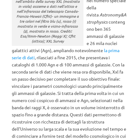
nel numero speciale
nell’ambito della survey XXL (mostrato
in viola) assieme a dati nell’ottico e
della
nell’infrarosso del telescopio Canada-
rivista
Astronomy&A
Francia-Hawaii (Cfht)- un immagine a
tre colori nel filtro blu (u), rosso (r)
strophysics
conteng
mostrato in verde e vicino-infrarosso
ono ben 365
(z), mostrato in rosso. Crediti:
ammassi di galassie
Esa/Xmm-Newton (Raggi X); Cfht
(ottico); XXL Survey
e 26 mila nuclei
galattici attivi (Agn), ampliando notevolmente
la prima
serie di dati
, rilasciati a fine 2015, che presentava i
cataloghi di 1.000 Agn e di 100 ammassi di galassie. Con la
seconda serie di dati che viene resa ora disponibile, Xxl fa
un passo decisivo per completare il suo obiettivo finale:
vincolare i parametri cosmologici usando principalmente
gli ammassi di galassie. Si tratta della prima volta in cui un
numero così cospicuo di ammassi e Agn, selezionati nella
banda dei raggi X, è osservato in un volume ininterrotto di
spazio fino a grande distanza. Questi dati permettono di
ricostruire con ricchezza di dettagli la struttura
dell’Universo su larga scala e la sua evoluzione nel tempo e
di cominciare a fornire test del modello cosmologico in cui