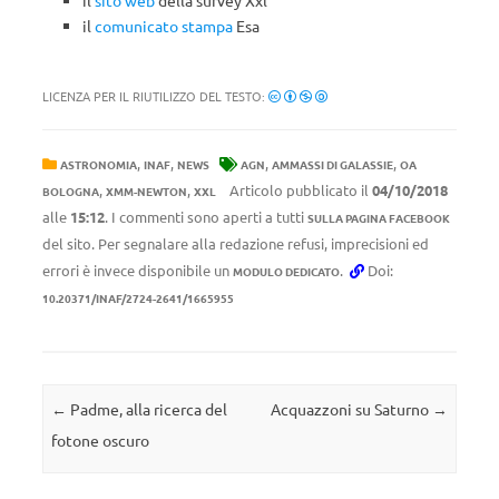
il
comunicato stampa
Esa
LICENZA PER IL RIUTILIZZO DEL TESTO:
,
,
,
,
ASTRONOMIA
INAF
NEWS
AGN
AMMASSI DI GALASSIE
OA
,
,
Articolo pubblicato il
04/10/2018
BOLOGNA
XMM-NEWTON
XXL
alle
15:12
. I commenti sono aperti a tutti
SULLA PAGINA FACEBOOK
del sito. Per segnalare alla redazione refusi, imprecisioni ed
errori è invece disponibile un
.
Doi:
MODULO DEDICATO
10.20371/INAF/2724-2641/1665955
Navigazione articolo
←
Padme, alla ricerca del
Acquazzoni su Saturno
→
fotone oscuro