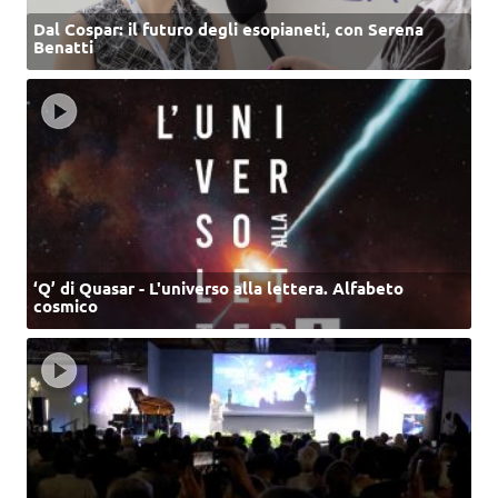
Dal Cospar: il futuro degli esopianeti, con Serena
Benatti
‘Q’ di Quasar - L'universo alla lettera. Alfabeto
cosmico