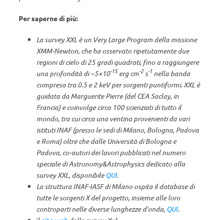
Per saperne di più:
La survey XXL è un Very Large Program della missione
XMM-Newton, che ha osservato ripetutamente due
regioni di cielo di 25 gradi quadrati, fino a raggiungere
-15
-2
-1
una profondità di ~5×10
erg cm
s
nella banda
compresa tra 0.5 e 2 keV per sorgenti puntiformi. XXL è
guidata da Marguerite Pierre (del CEA Saclay, in
Francia) e coinvolge circa 100 scienziati di tutto il
mondo, tra cui circa una ventina provenienti da vari
istituti INAF (presso le sedi di Milano, Bologna, Padova
e Roma) oltre che dalle Università di Bologna e
Padova, co-autori dei lavori pubblicati nel numero
speciale di Astronomy&Astrophysics dedicato alla
survey XXL, disponibile
QUI
.
La struttura INAF-IASF di Milano ospita il database di
tutte le sorgenti X del progetto, insieme alle loro
controparti nelle diverse lunghezze d’onda,
QUI
.
il
sito web
della survey Xxl