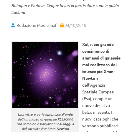
Bologna e Padova. Cinque lavori in particolare sono a guida
italiana
Redazione Media Inaf
04/10/2018
Xxl, il più grande
censimento di
ammassi di galassie
mai realizzato dal
telescopio Xmm-
Newton
dell’Agenzia
Spaziale Europea
(Esa), compie un
nuovo decisivo
balzo in avanti. I
Una vista a varie lunghezze d’onda
nuovi cataloghi che
dell’ammasso di galassie XLSSC006
che combina osservazioni nei raggi X
verranno pubblicati
del satellite Esa Xmm-Newton