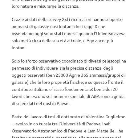
loro natura e misurarne la distanza.
Grazie ai dati della survey Xxl i ricercatori hanno scoperto
ammassi di galassie così lontani che i raggi X che
osserviamo oggi sono stati emessi quando l’Universo aveva
solo metà circa della sua età attuale, e Agn ancor più
lontani.
Solo lo sforzo osservativo coordinato di diversi telescopi ha
permesso di individuare sia la precisa distanza degli
oggetti osservati (ben 25000 Agn e 365 ammassi/gruppi di
galassie) che le loro proprietà fisiche, e su questo fronte il
contributo italiano e’ stato fondamentale: ben 5 dei 20
lavori che escono sul numero speciale di A&A sono a guida
di scienziati del nostro Paese.
Parte del lavoro di tesi di dottorato di Valentina Guglielmo
– svolto in co-tutela tra l’Università di Padova, Inaf-
Osservatorio Astronomico di Padova e Lam-Marseille – ha
fornito un sostanziale contributo alla messa a punto del