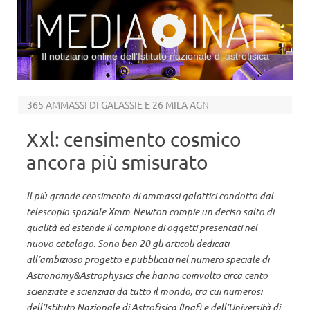
Il notiziario online dell’Istituto nazionale di astrofisica
Vai al contenuto
365 AMMASSI DI GALASSIE E 26 MILA AGN
Xxl: censimento cosmico
ancora più smisurato
Il più grande censimento di ammassi galattici condotto dal
telescopio spaziale Xmm-Newton compie un deciso salto di
qualità ed estende il campione di oggetti presentati nel
nuovo catalogo. Sono ben 20 gli articoli dedicati
all’ambizioso progetto e pubblicati nel numero speciale di
Astronomy&Astrophysics che hanno coinvolto circa cento
scienziate e scienziati da tutto il mondo, tra cui numerosi
dell’Istituto Nazionale di Astrofisica (Inaf) e dell’Università di