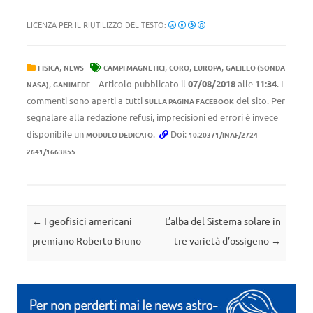
LICENZA PER IL RIUTILIZZO DEL TESTO:
,
,
,
,
FISICA
NEWS
CAMPI MAGNETICI
CORO
EUROPA
GALILEO (SONDA
,
Articolo pubblicato il
07/08/2018
alle
11:34
. I
NASA)
GANIMEDE
commenti sono aperti a tutti
del sito. Per
SULLA PAGINA FACEBOOK
segnalare alla redazione refusi, imprecisioni ed errori è invece
disponibile un
.
Doi:
MODULO DEDICATO
10.20371/INAF/2724-
2641/1663855
Navigazione articolo
←
I geofisici americani
L’alba del Sistema solare in
premiano Roberto Bruno
tre varietà d’ossigeno
→