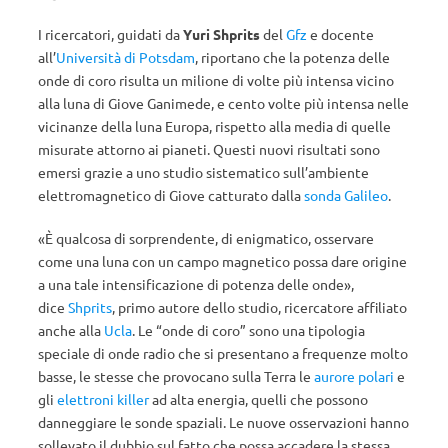
I ricercatori, guidati da
Yuri Shprits
del
Gfz
e docente
all’
Università di Potsdam
, riportano che la potenza delle
onde di coro risulta un milione di volte più intensa vicino
alla luna di Giove Ganimede, e cento volte più intensa nelle
vicinanze della luna Europa, rispetto alla media di quelle
misurate attorno ai pianeti. Questi nuovi risultati sono
emersi grazie a uno studio sistematico sull’ambiente
elettromagnetico di Giove catturato dalla
sonda Galileo
.
«È qualcosa di sorprendente, di enigmatico, osservare
come una luna con un campo magnetico possa dare origine
a una tale intensificazione di potenza delle onde»,
dice
Shprits
, primo autore dello studio, ricercatore affiliato
anche alla
Ucla
. Le “onde di coro” sono una tipologia
speciale di onde radio che si presentano a frequenze molto
basse, le stesse che provocano sulla Terra le
aurore polari
e
gli
elettroni killer
ad alta energia, quelli che possono
danneggiare le sonde spaziali. Le nuove osservazioni hanno
sollevato il dubbio sul fatto che possa accadere la stessa