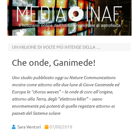
Il notiziario online dell’Istituto nazionale di astrofisica
Vai al contenuto
UN MILIONE DI VOLTE PIÙ INTENSE DELLA MEDIA
Che onde, Ganimede!
Uno studio pubblicato oggi su Nature Communications
mostra come attorno alle due lune di Giove Ganimede ed
Europa le “chorus waves” – le onde di coro all’origine,
attorno alla Terra, degli ”elettroni killer” – siano
enormemente più potenti di quelle registare attorno ai
pianeti del Sistema solare
Sara Venturi
07/08/2018