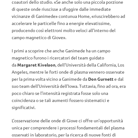
coautori dello studio. «Se anche solo una piccola porzione
di queste onde riuscisse a sfuggire dalle immediate
vicinanze di Ganimede» contunua Home, «riuscirebbero ad
accelerare le particelle fino a energie elevatissime,
producendo così elettroni molto veloci all’interno del
campo magnetico di Giove».
I
primi a scoprire che anche Ganimede ha un campo
magnetico furono i ricercatori del team guidato
da
Margaret Kivelson
, dell’Università della California, Los
Angeles, mentre le forti onde di plasma vennero osservate
per la prima volta vicino a Ganimede da
Don Gurnett
e dal
suo team dell’Università dell’Iowa. Tuttavia, fino ad ora, era
poco chiaro se l’intensità registrata fosse solo una
coincidenza o se tali aumenti fossero sistematici e
significativi.
L’osservazione delle onde di Giove ci offre un’opportunità
unica per comprendere i processi fondamentali del plasma
osservati in laboratorio, per la ricerca di nuove fonti di