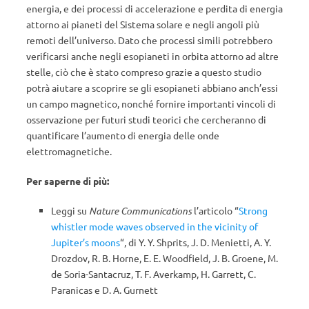
energia, e dei processi di accelerazione e perdita di energia
attorno ai pianeti del Sistema solare e negli angoli più
remoti dell’universo. Dato che processi simili potrebbero
verificarsi anche negli esopianeti in orbita attorno ad altre
stelle, ciò che è stato compreso grazie a questo studio
potrà aiutare a scoprire se gli esopianeti abbiano anch’essi
un campo magnetico, nonché fornire importanti vincoli di
osservazione per futuri studi teorici che cercheranno di
quantificare l’aumento di energia delle onde
elettromagnetiche.
Per saperne di più:
Leggi su
Nature Communications
l’articolo “
Strong
whistler mode waves observed in the vicinity of
Jupiter’s moons
“, di Y. Y. Shprits, J. D. Menietti, A. Y.
Drozdov, R. B. Horne, E. E. Woodfield, J. B. Groene, M.
de Soria-Santacruz, T. F. Averkamp, H. Garrett, C.
Paranicas e D. A. Gurnett