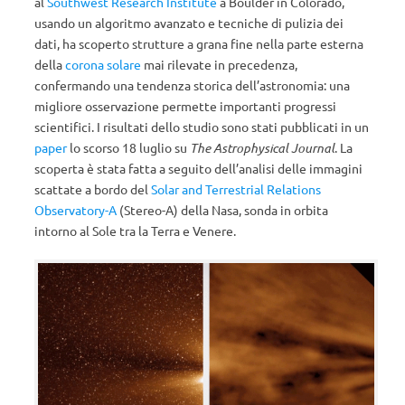
al
Southwest Research Institute
a Boulder in Colorado,
usando un algoritmo avanzato e tecniche di pulizia dei
dati, ha scoperto strutture a grana fine nella parte esterna
della
corona solare
mai rilevate in precedenza,
confermando una tendenza storica dell’astronomia: una
migliore osservazione permette importanti progressi
scientifici. I risultati dello studio sono stati pubblicati in un
paper
lo scorso 18 luglio su
The Astrophysical Journal
. La
scoperta è stata fatta a seguito dell’analisi delle immagini
scattate a bordo del
Solar and Terrestrial Relations
Observatory-A
(Stereo-A) della Nasa, sonda in orbita
intorno al Sole tra la Terra e Venere.