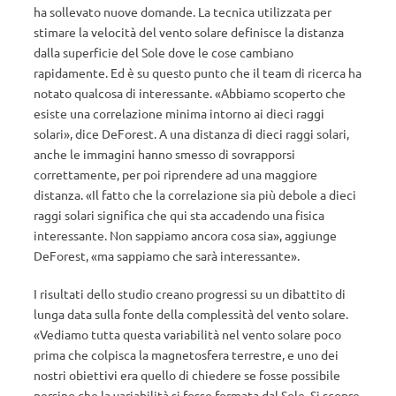
ha sollevato nuove domande. La tecnica utilizzata per
stimare la velocità del vento solare definisce la distanza
dalla superficie del Sole dove le cose cambiano
rapidamente. Ed è su questo punto che il team di ricerca ha
notato qualcosa di interessante. «Abbiamo scoperto che
esiste una correlazione minima intorno ai dieci raggi
solari», dice DeForest. A una distanza di dieci raggi solari,
anche le immagini hanno smesso di sovrapporsi
correttamente, per poi riprendere ad una maggiore
distanza. «Il fatto che la correlazione sia più debole a dieci
raggi solari significa che qui sta accadendo una fisica
interessante. Non sappiamo ancora cosa sia», aggiunge
DeForest, «ma sappiamo che sarà interessante».
I risultati dello studio creano progressi su un dibattito di
lunga data sulla fonte della complessità del vento solare.
«Vediamo tutta questa variabilità nel vento solare poco
prima che colpisca la magnetosfera terrestre, e uno dei
nostri obiettivi era quello di chiedere se fosse possibile
persino che la variabilità si fosse formata dal Sole. Si scopre