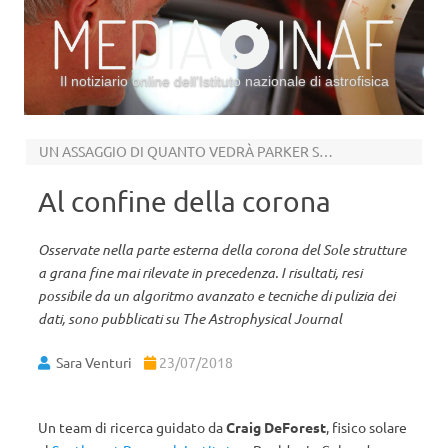
Il notiziario online dell’Istituto nazionale di astrofisica
Vai al contenuto
UN ASSAGGIO DI QUANTO VEDRÀ PARKER SOLAR PROBE
Al confine della corona
Osservate nella parte esterna della corona del Sole strutture
a grana fine mai rilevate in precedenza. I risultati, resi
possibile da un algoritmo avanzato e tecniche di pulizia dei
dati, sono pubblicati su The Astrophysical Journal
Sara Venturi
23/07/2018
Un team di ricerca guidato da
Craig DeForest
, fisico solare