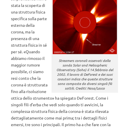
stata la scoperta di
una struttura fisica
specifica sulla parte
esterna della
corona, ma la
presenza di una
struttura fisica in sé
per sé. «Quando
abbiamo rimosso il
Streamers coronali osservati dalla
maggior rumore
sonda Solar and Heliospheric
Observatory (Soho) il 14 febbraio del
possibile, ci siamo
2002. Il lavoro di DeForest e dei suoi
resi conto che la
coautori indica che queste strutture
sono composte da diversi singoli fili
corona è strutturata
sottili. Crediti: Nasa/Lasco
fino alla risoluzione
ottica dello strumento» ha spiegato DeForest. Come i
singoli fili d’erba che vedi solo quando ti avvicini, la
complessa struttura fisica della corona è stata rilevata
dettagliatamente come mai prima; tra i dettagli fisici
emersi, tre sono i principali. Il primo ha a che fare con la