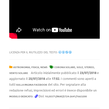
LICENZA PER IL RIUTILIZZO DEL TESTO:
,
,
,
,
,
ASTRONOMIA
FISICA
NEWS
CORONA SOLARE
SOLE
STEREO
Articolo inizialmente pubblicato il
23/07/2018
e
VENTO SOLARE
aggiornato il
25/07/2018
alle
17:52
. I commenti sono aperti a
tutti
del sito. Per segnalare alla
SULLA PAGINA FACEBOOK
redazione refusi, imprecisioni ed errori è invece disponibile un
.
Doi:
MODULO DEDICATO
10.20371/INAF/2724-2641/1663200