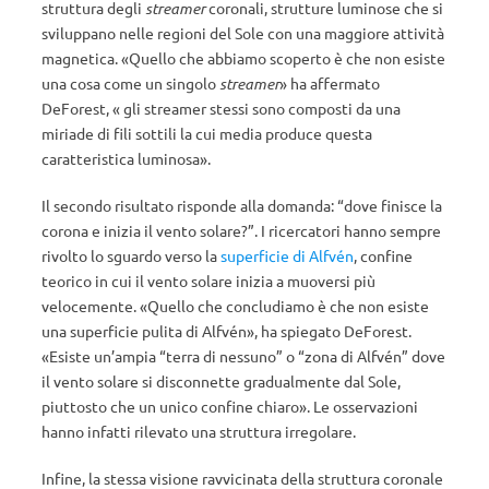
struttura degli
streamer
coronali, strutture luminose che si
sviluppano nelle regioni del Sole con una maggiore attività
magnetica. «Quello che abbiamo scoperto è che non esiste
una cosa come un singolo
streamer
» ha affermato
DeForest, « gli streamer stessi sono composti da una
miriade di fili sottili la cui media produce questa
caratteristica luminosa».
Il secondo risultato risponde alla domanda: “dove finisce la
corona e inizia il vento solare?”. I ricercatori hanno sempre
rivolto lo sguardo verso la
superficie di Alfvén
, confine
teorico in cui il vento solare inizia a muoversi più
velocemente. «Quello che concludiamo è che non esiste
una superficie pulita di Alfvén», ha spiegato DeForest.
«Esiste un’ampia “terra di nessuno” o “zona di Alfvén” dove
il vento solare si disconnette gradualmente dal Sole,
piuttosto che un unico confine chiaro». Le osservazioni
hanno infatti rilevato una struttura irregolare.
Infine, la stessa visione ravvicinata della struttura coronale