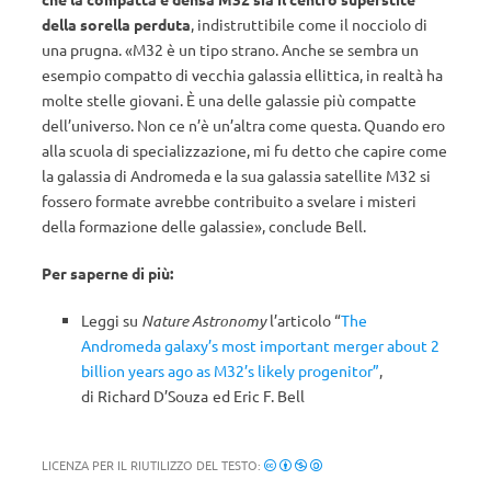
della sorella perduta
, indistruttibile come il nocciolo di
una prugna. «M32 è un tipo strano. Anche se sembra un
esempio compatto di vecchia galassia ellittica, in realtà ha
molte stelle giovani. È una delle galassie più compatte
dell’universo. Non ce n’è un’altra come questa. Quando ero
alla scuola di specializzazione, mi fu detto che capire come
la galassia di Andromeda e la sua galassia satellite M32 si
fossero formate avrebbe contribuito a svelare i misteri
della formazione delle galassie», conclude Bell.
Per saperne di più:
Leggi su
Nature Astronomy
l’articolo “
The
Andromeda galaxy’s most important merger about 2
billion years ago as M32’s likely progenitor”
,
di Richard D’Souza ed Eric F. Bell
LICENZA PER IL RIUTILIZZO DEL TESTO: