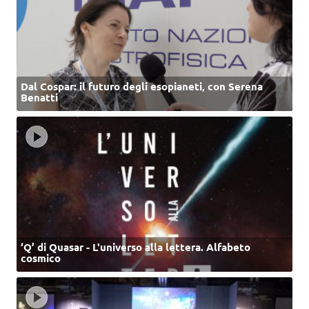
Dal Cospar: il futuro degli esopianeti, con Serena
Benatti
‘Q’ di Quasar - L'universo alla lettera. Alfabeto
cosmico