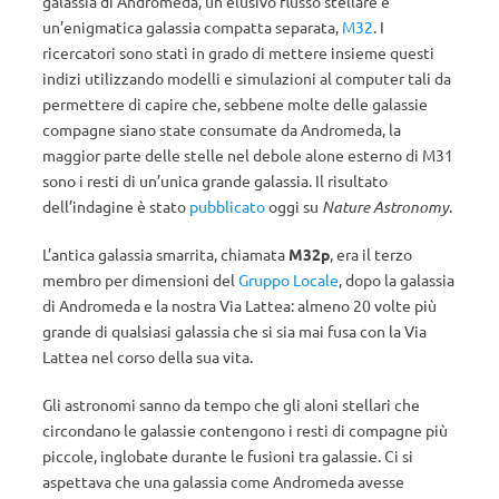
galassia di Andromeda, un elusivo flusso stellare e
un’enigmatica galassia compatta separata,
M32
.
I
ricercatori sono stati in grado di mettere insieme questi
indizi utilizzando modelli e simulazioni al computer tali da
permettere di capire che, sebbene molte delle galassie
compagne siano state consumate da Andromeda, la
maggior parte delle stelle nel debole alone esterno di M31
sono i resti di un’unica grande galassia.
Il risultato
dell’indagine è stato
pubblicato
oggi su
Nature Astronomy
.
L’antica galassia smarrita, chiamata
M32p
, era il terzo
membro per dimensioni del
Gruppo Locale
, dopo la galassia
di Andromeda e la nostra Via Lattea: almeno 20 volte più
grande di qualsiasi galassia che si sia mai fusa con la Via
Lattea nel corso della sua vita.
Gli astronomi sanno da tempo che gli aloni stellari che
circondano le galassie contengono i resti di compagne più
piccole, inglobate durante le fusioni tra galassie. Ci si
aspettava che una galassia come Andromeda avesse