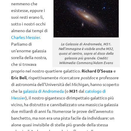
nemmeno che
esistesse, eppure i
suoi resti erano lì,
sotto i nostri occhi
almeno dai tempi di
Charles Messier
.
Parliamo di
La Galassia di Andromeda, M31.
Nell’immagine è visibile anche M32,
un’enorme galassia
quasi al centro, sopra al disco della
sorella della nostra,
galassia più grande. Crediti:
Wikimedia Commons/Adam Evans
che si trovava
proprio nel nostro quartiere galattico.
Richard D’Souza
e
Eric Bell
, rispettivamente ricercatore
postdoc
e professore
di astronomia dell’Università del Michigan, hanno scoperto
che la
galassia di Andromeda
(o
M31
dal
catologo di
Messier
), il nostro gigantesco dirimpettaio galattico più
vicino, ha distrutto e cannibalizzato una massiccia galassia
due miliardi di anni fa. Numerose le prove dell’avvenuto
banchetto, ma non era una pista facile da individuare: un
alone quasi invisibile di stelle più grande della stessa