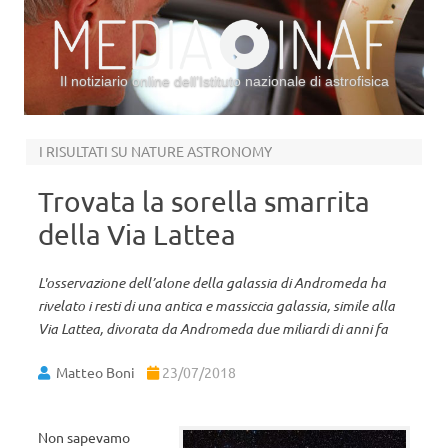
Il notiziario online dell’Istituto nazionale di astrofisica
Vai al contenuto
I RISULTATI SU NATURE ASTRONOMY
Trovata la sorella smarrita
della Via Lattea
L'osservazione dell’alone della galassia di Andromeda ha
rivelato i resti di una antica e massiccia galassia, simile alla
Via Lattea, divorata da Andromeda due miliardi di anni fa
Matteo Boni
23/07/2018
Non sapevamo