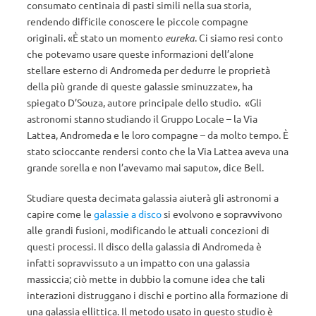
consumato centinaia di pasti simili nella sua storia,
rendendo difficile conoscere le piccole compagne
originali.
«È stato un momento
eureka
. Ci siamo resi conto
che potevamo usare queste informazioni dell’alone
stellare esterno di Andromeda per dedurre le proprietà
della più grande di queste galassie sminuzzate», ha
spiegato D’Souza, autore principale dello studio.
«Gli
astronomi stanno studiando il Gruppo Locale – la Via
Lattea, Andromeda e le loro compagne – da molto tempo. È
stato scioccante rendersi conto che la Via Lattea aveva una
grande sorella e non l’avevamo mai saputo», dice Bell.
Studiare questa decimata galassia aiuterà gli astronomi a
capire come le
galassie a disco
si evolvono e sopravvivono
alle grandi fusioni, modificando le attuali concezioni di
questi processi.
Il disco della galassia di Andromeda è
infatti sopravvissuto a un impatto con una galassia
massiccia; ciò mette in dubbio la comune idea che tali
interazioni distruggano i dischi e portino alla formazione di
una galassia ellittica.
Il metodo usato in questo studio è