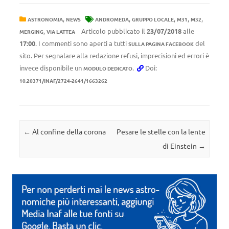
,
,
,
,
,
ASTRONOMIA
NEWS
ANDROMEDA
GRUPPO LOCALE
M31
M32
,
Articolo pubblicato il
23/07/2018
alle
MERGING
VIA LATTEA
17:00
. I commenti sono aperti a tutti
del
SULLA PAGINA FACEBOOK
sito. Per segnalare alla redazione refusi, imprecisioni ed errori è
invece disponibile un
.
Doi:
MODULO DEDICATO
10.20371/INAF/2724-2641/1663262
Navigazione articolo
←
Al confine della corona
Pesare le stelle con la lente
di Einstein
→