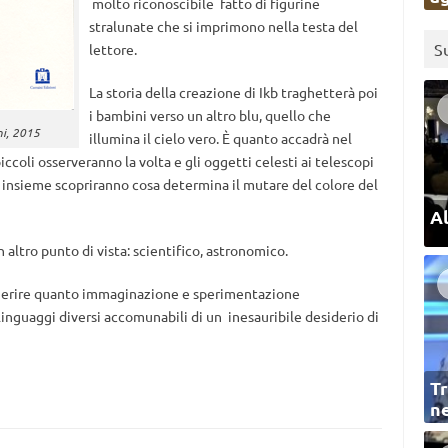
molto riconoscibile fatto di figurine
stralunate che si imprimono nella testa del
S
lettore.
La storia della creazione di Ikb traghetterà poi
i bambini verso un altro blu, quello che
ni, 2015
illumina il cielo vero. È quanto accadrà nel
ccoli osserveranno la volta e gli oggetti celesti ai telescopi
 e insieme scopriranno cosa determina il mutare del colore del
Al
n altro punto di vista: scientifico, astronomico.
ggerire quanto immaginazione e sperimentazione
inguaggi diversi accomunabili di un inesauribile desiderio di
Tr
ne