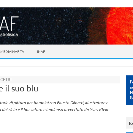
astrofisica
MEDIAINAF TV
INAF
RCETRI
e il suo blu
atorio di pittura per bambini con Fausto Gilberti, illustratore e
blu del cielo e il blu saturo e luminoso brevettato da Yves Klein
Is