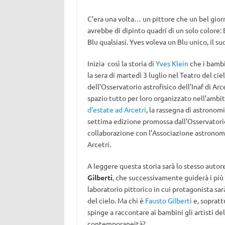
C’era una volta… un pittore che un bel gior
avrebbe di dipinto quadri di un solo colore:
Blu qualsiasi. Yves voleva un Blu unico, il su
Inizia così la storia di
Yves Klein
che i bambi
la sera di martedì 3 luglio nel Teatro del cie
dell’Osservatorio astrofisico dell’Inaf di Arce
spazio tutto per loro organizzato nell’ambi
d’estate ad Arcetri
, la rassegna di astronomi
settima edizione promossa dall’Osservatori
collaborazione con l’Associazione astronomi
Arcetri.
A leggere questa storia sarà lo stesso autor
Gilberti
, che successivamente guiderà i più 
laboratorio pittorico in cui protagonista sarà
del cielo. Ma chi è
Fausto Gilberti
e, sopratt
spinge a raccontare ai bambini gli artisti del
contemporaneità?