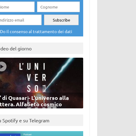
Do il consenso al trattamento dei dati
ideo del giorno
’ di Quasar - L'universo alla
ettera. Alfabeto cosmico
u Spotify e su Telegram