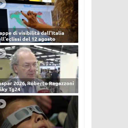
ppe di visibilità dall’Italia
ll'eclissi del 12 agosto
ospar 2026, Roberto Ragazzoni
 Sky Tg24