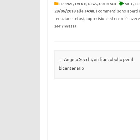
,
,
,
,
EDUINAF
EVENTI
NEWS
OUTREACH
ARTE
FI
28/06/2018
alle
14:48
. I commenti sono aperti 
redazione refusi, imprecisioni ed errori è invec
2641/1662389
Navigazione articolo
←
Angelo Secchi, un francobollo per il
bicentenario