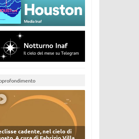
pprofondimento
eclisse cadente, nel cielo di
osto. A cura di Fabrizio Villa