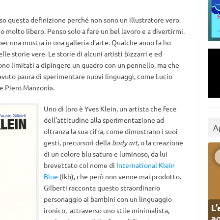
 Uso questa definizione perché non sono un illustratore vero.
 molto libero. Penso solo a fare un bel lavoro e a divertirmi.
er una mostra in una galleria d’arte. Qualche anno fa ho
le storie vere. Le storie di alcuni artisti bizzarri e ed
sono limitati a dipingere un quadro con un pennello, ma che
avuto paura di sperimentare nuovi linguaggi, come Lucio
e Piero Manzoni».
Uno di loro è Yves Klein, un artista che fece
dell’attitudine alla sperimentazione ad
A
oltranza la sua cifra, come dimostrano i suoi
gesti, precursori della
body art
, o la creazione
di un colore blu saturo e luminoso, da lui
brevettato col nome di
International Klein
Blue
(Ikb), che però non venne mai prodotto.
Gilberti racconta questo straordinario
personaggio ai bambini con un linguaggio
L’
ironico, attraverso uno stile minimalista,
ag