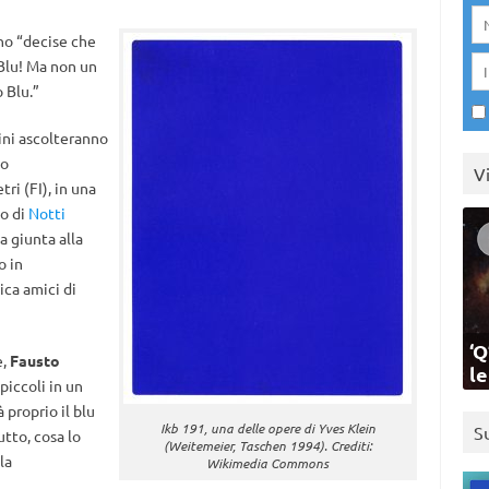
no “decise che
 Blu! Ma non un
o Blu.”
ni ascolteranno
lo
V
tri (FI), in una
to di
Notti
a giunta alla
o in
ca amici di
‘Q
e,
Fausto
l
piccoli in un
 proprio il blu
Ikb 191, una delle opere di Yves Klein
S
utto, cosa lo
(Weitemeier, Taschen 1994). Crediti:
la
Wikimedia Commons