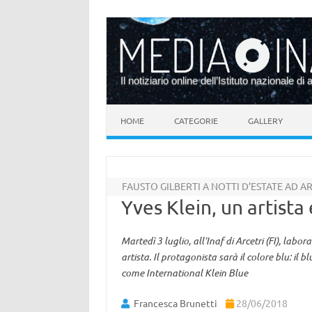
Il notiziario online dell’Istituto nazionale di 
Vai al contenuto
HOME
CATEGORIE
GALLERY
FAUSTO GILBERTI A NOTTI D’ESTATE AD A
Yves Klein, un artista 
Martedì 3 luglio, all’Inaf di Arcetri (FI), labor
artista. Il protagonista sarà il colore blu: il 
come International Klein Blue
Francesca Brunetti
28/06/2018