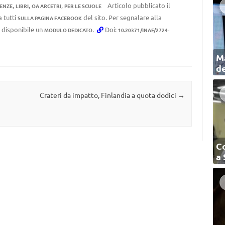
,
,
,
Articolo pubblicato il
RENZE
LIBRI
OA ARCETRI
PER LE SCUOLE
a tutti
del sito. Per segnalare alla
SULLA PAGINA FACEBOOK
e disponibile un
.
Doi:
MODULO DEDICATO
10.20371/INAF/2724-
Ma
de
Crateri da impatto, Finlandia a quota dodici
→
C
a