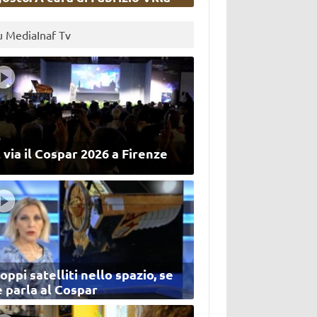
u MediaInaf Tv
 via il Cospar 2026 a Firenze
oppi satelliti nello spazio, se
 parla al Cospar