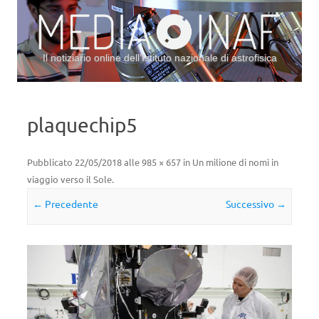
Il notiziario online dell’Istituto nazionale di astrofisica
Vai al contenuto
plaquechip5
Pubblicato
22/05/2018
alle
985 × 657
in
Un milione di nomi in
viaggio verso il Sole
.
← Precedente
Successivo →