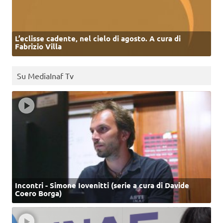
L’eclisse cadente, nel cielo di agosto. A cura di
Fabrizio Villa
Su MediaInaf Tv
Incontri - Simone Iovenitti (serie a cura di Davide
Coero Borga)