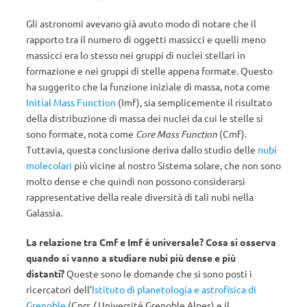
Gli astronomi avevano già avuto modo di notare che il
rapporto tra il numero di oggetti massicci e quelli meno
massicci era lo stesso nei gruppi di nuclei stellari in
formazione e nei gruppi di stelle appena formate. Questo
ha suggerito che la funzione iniziale di massa, nota come
Initial Mass Function
(Imf), sia semplicemente il risultato
della distribuzione di massa dei nuclei da cui le stelle si
sono formate, nota come
Core Mass Function
(Cmf).
Tuttavia, questa conclusione deriva dallo studio delle
nubi
molecolari
più vicine al nostro Sistema solare, che non sono
molto dense e che quindi non possono considerarsi
rappresentative della reale diversità di tali nubi nella
Galassia.
La relazione tra Cmf e Imf è universale? Cosa si osserva
quando si vanno a studiare nubi più dense e più
distanti?
Queste sono le domande che si sono posti i
ricercatori dell’
Istituto di planetologia e astrofisica di
Grenoble
(Cnrs / Université Grenoble Alpes) e il