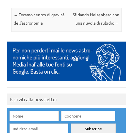
Navigazione articolo
←
Teramo centro di gravità
Sfidando Heisenberg con
dell’astronomia
una nuvola di rubidio
→
Iscriviti alla newsletter