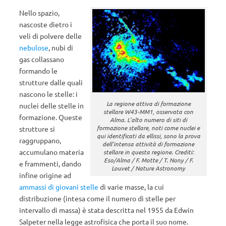
Nello spazio,
nascoste dietro i
veli di polvere delle
nebulose
, nubi di
gas collassano
formando le
strutture dalle quali
nascono le stelle: i
La regione attiva di formazione
nuclei delle stelle in
stellare W43-MM1, osservata con
formazione. Queste
Alma. L’alto numero di siti di
formazione stellare, noti come nuclei e
strutture si
qui identificati da ellissi, sono la prova
raggruppano,
dell’intensa attività di formazione
accumulano materia
stellare in questa regione. Crediti:
Eso/Alma / F. Motte / T. Nony / F.
e frammenti, dando
Louvet / Nature Astronomy
infine origine ad
ammassi di giovani stelle
di varie masse, la cui
distribuzione (intesa come il numero di stelle per
intervallo di massa) è stata descritta nel 1955 da Edwin
Salpeter nella legge astrofisica che porta il suo nome.