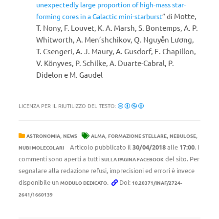
unexpectedly large proportion of high-mass star-
Motte,
forming cores in a Galactic mini-starburst
” di
T. Nony, F. Louvet, K. A. Marsh, S. Bontemps, A. P.
Whitworth, A. Men’shchikov, Q. Nguyễn Lương,
T. Csengeri, A. J. Maury, A. Gusdorf, E. Chapillon,
V. Könyves, P. Schilke, A. Duarte-Cabral, P.
Didelon e M. Gaudel
LICENZA PER IL RIUTILIZZO DEL TESTO:
,
,
,
,
ASTRONOMIA
NEWS
ALMA
FORMAZIONE STELLARE
NEBULOSE
Articolo pubblicato il
30/04/2018
alle
17:00
. I
NUBI MOLECOLARI
commenti sono aperti a tutti
del sito. Per
SULLA PAGINA FACEBOOK
segnalare alla redazione refusi, imprecisioni ed errori è invece
disponibile un
.
Doi:
MODULO DEDICATO
10.20371/INAF/2724-
2641/1660139