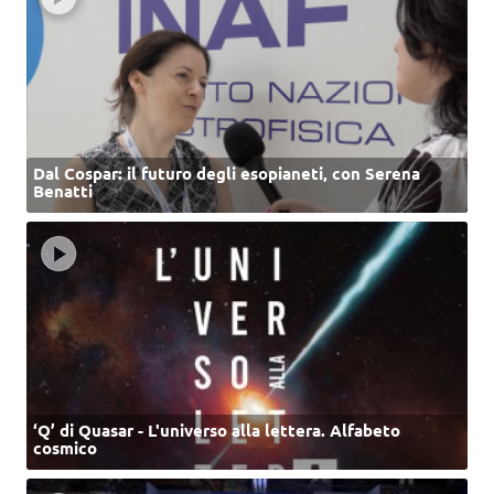
Dal Cospar: il futuro degli esopianeti, con Serena
Benatti
‘Q’ di Quasar - L'universo alla lettera. Alfabeto
cosmico