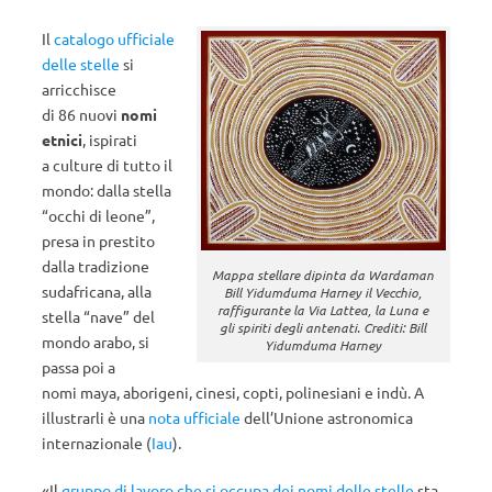
Il
catalogo ufficiale
delle stelle
si
arricchisce
di 86 nuovi
nomi
etnici
, ispirati
a culture di tutto il
mondo: dalla stella
“occhi di leone”,
presa in prestito
dalla tradizione
Mappa stellare dipinta da Wardaman
sudafricana, alla
Bill Yidumduma Harney il Vecchio,
raffigurante la Via Lattea, la Luna e
stella “nave” del
gli spiriti degli antenati. Crediti: Bill
mondo arabo, si
Yidumduma Harney
passa poi a
nomi maya, aborigeni, cinesi, copti, polinesiani e indù. A
illustrarli è una
nota ufficiale
dell’Unione astronomica
internazionale (
Iau
).
«Il
gruppo di lavoro che si occupa dei nomi delle stelle
sta