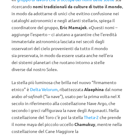
ricercando
nomi tradizionali da culture di tutto il mondo
,
in modo da adottarne di unici che evitino confusione nei
cataloghi astronomici e negli atlanti stellari», spiega il
coordinatore del gruppo,
Eric Mamajek
. «Questi nomi –
aggiunge l’esperto – ci aiutano a garantire che l’eredità
immateriale astronomica lasciata nei secoli dagli
osservatori del cielo provenienti da tutto il mondo
sia preservata, in modo da essere usata anche nell’era
dei sistemi planetari che ruotano intorno a stelle
diverse dal nostro Sole».
La stella più luminosa che brilla nel nuovo “firmamento
etnico” è
Delta Velorum
, ribattezzata
Alsephina
dal nome
arabo
al-safinah
(“la nave”), usato per la prima volta nel X
secolo in riferimento alla costellazione Nave Argo, che
secondo i greci raffigurava la nave degli Argonauti. Nella
costellazione del Toro c’è poi la stella
Theta-2
che prende
il nome maya del piccolo uccello
Chamukuy
, mentre nella
costellazione del Cane Maggiore la