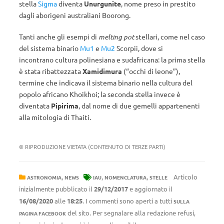
stella
Sigma
diventa
Unurgunite
, nome preso in prestito
dagli aborigeni australiani Boorong.
Tanti anche gli esempi
di
melting pot
stellari, come nel caso
del sistema binario
Mu1
e
Mu2
Scorpii, dove si
incontrano cultura polinesiana e sudafricana: la prima stella
è stata ribattezzata
Xamidimura
(“occhi di leone”),
termine che indicava il sistema binario nella cultura del
popolo africano Khoikhoi; la seconda stella invece è
diventata
Pipirima
, dal nome di due gemelli appartenenti
alla mitologia di Thaiti.
© RIPRODUZIONE VIETATA (CONTENUTO DI TERZE PARTI)
,
,
,
Articolo
ASTRONOMIA
NEWS
IAU
NOMENCLATURA
STELLE
inizialmente pubblicato il
29/12/2017
e aggiornato il
16/08/2020
alle
18:25
. I commenti sono aperti a tutti
SULLA
del sito. Per segnalare alla redazione refusi,
PAGINA FACEBOOK