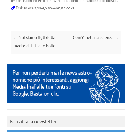
imprecisioni ed errori è invece disponibile un
.
MODULO DEDICATO
Doi:
10.20371/INAF/2724-2641/1655171
Navigazione articolo
←
Noi siamo figli della
Com’è bella la scienza
→
madre di tutte le bolle
Iscriviti alla newsletter