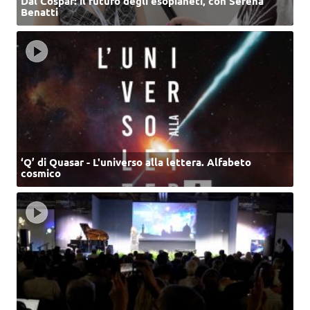
Dal Cospar: il futuro degli esopianeti, con Serena
Benatti
‘Q’ di Quasar - L'universo alla lettera. Alfabeto
cosmico