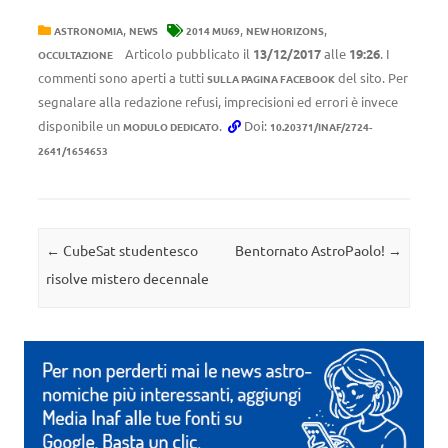
,
,
,
ASTRONOMIA
NEWS
2014 MU69
NEW HORIZONS
Articolo pubblicato il
13/12/2017
alle
19:26
. I
OCCULTAZIONE
commenti sono aperti a tutti
del sito. Per
SULLA PAGINA FACEBOOK
segnalare alla redazione refusi, imprecisioni ed errori è invece
disponibile un
.
Doi:
MODULO DEDICATO
10.20371/INAF/2724-
2641/1654653
Navigazione articolo
←
CubeSat studentesco
Bentornato AstroPaolo!
→
risolve mistero decennale