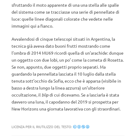
sfruttando il moto apparente di una una stella alle spalle
del sistema come se tracciasse una serie di pennellate di
luce: quelle linee diagonali colorate che vedete nelle
immagini qui a fianco.
Avvalendosi di cinque telescopi situati in Argentina, la
tecnica già aveva dato buoni frutti mostrando come
l’ombra di 2014 MU69 ricordi quella di un’arachide: dunque
un oggetto con due lobi, un po’ come la cometa di Rosetta.
Se non, appunto, due oggetti proprio separati. Ma
guardando la pennellata lasciata il 10 luglio dalla stella
tenuta sott’occhio da Sofia, ecco che è apparsa (visibile in
basso a destra lungo la linea azzurra) un’ulteriore
occultazione, il
blip
di cui dicevamo. Se a lasciarla è stata
davvero una luna, il capodanno del 2019 si prospetta per
New Horizons una giornata lavorativa con gli straordinari.
LICENZA PER IL RIUTILIZZO DEL TESTO: