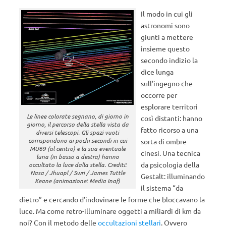
Il modo in cui gli
astronomi sono
giunti a mettere
insieme questo
secondo indizio la
dice lunga
sull’ingegno che
occorre per
esplorare territori
Le linee colorate segnano, di giorno in
così distanti: hanno
giorno, il percorso della stella vista da
fatto ricorso a una
diversi telescopi. Gli spazi vuoti
corrispondono ai pochi secondi in cui
sorta di ombre
MU69 (al centro) e la sua eventuale
cinesi. Una tecnica
luna (in basso a destra) hanno
da psicologia della
occultato la luce dalla stella. Crediti:
Nasa / Jhuapl / Swri / James Tuttle
Gestalt: illuminando
Keane (animazione: Media Inaf)
il sistema “da
dietro” e cercando d’indovinare le forme che bloccavano la
luce. Ma come retro-illuminare oggetti a miliardi di km da
noi? Con il metodo delle
occultazioni stellari
. Ovvero