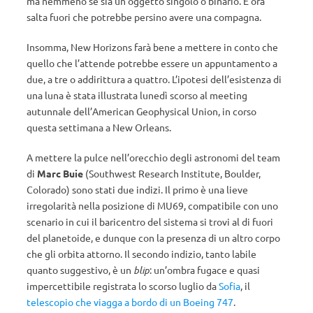
ma nemmeno se sia un oggetto singolo o binario. E ora
salta fuori che potrebbe persino avere una compagna.
Insomma, New Horizons farà bene a mettere in conto che
quello che l’attende potrebbe essere un appuntamento a
due, a tre o addirittura a quattro. L’ipotesi dell’esistenza di
una luna è stata illustrata lunedì scorso al meeting
autunnale dell’American Geophysical Union, in corso
questa settimana a New Orleans.
A mettere la pulce nell’orecchio degli astronomi del team
di
Marc Buie
(Southwest Research Institute, Boulder,
Colorado) sono stati due indizi. Il primo è una lieve
irregolarità nella posizione di MU69, compatibile con uno
scenario in cui il baricentro del sistema si trovi al di fuori
del planetoide, e dunque con la presenza di un altro corpo
che gli orbita attorno. Il secondo indizio, tanto labile
quanto suggestivo, è un
blip
: un’ombra fugace e quasi
impercettibile registrata lo scorso luglio da
Sofia
, il
telescopio che viagga a bordo di un Boeing 747
.