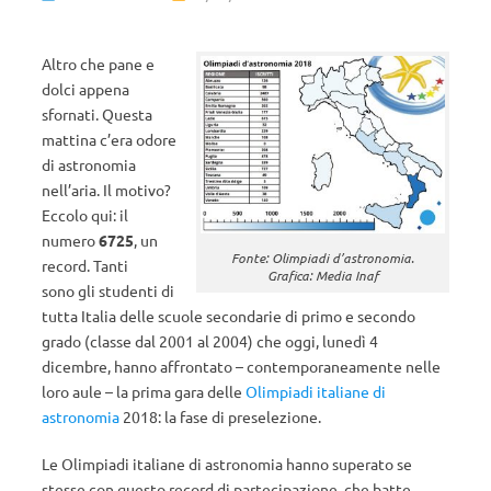
Altro che pane e
dolci appena
sfornati. Questa
mattina c’era odore
di astronomia
nell’aria. Il motivo?
Eccolo qui: il
numero
6725
, un
Fonte: Olimpiadi d’astronomia.
record. Tanti
Grafica: Media Inaf
sono gli studenti di
tutta Italia delle scuole secondarie di primo e secondo
grado (classe dal 2001 al 2004) che oggi, lunedì 4
dicembre, hanno affrontato – contemporaneamente nelle
loro aule – la prima gara delle
Olimpiadi italiane di
astronomia
2018: la fase di preselezione.
Le Olimpiadi italiane di astronomia hanno superato se
stesse con questo record di partecipazione, che batte