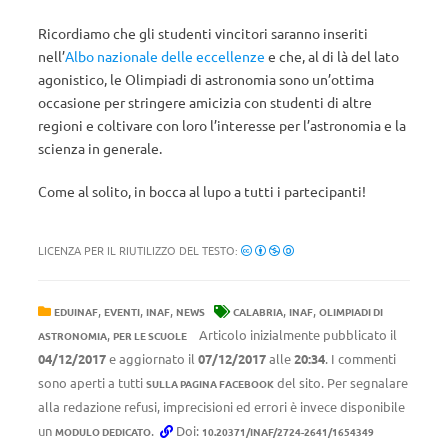
Ricordiamo che gli studenti vincitori saranno inseriti
nell’
Albo nazionale delle eccellenze
e che, al di là del lato
agonistico, le Olimpiadi di astronomia sono un’ottima
occasione per stringere amicizia con studenti di altre
regioni e coltivare con loro l’interesse per l’astronomia e la
scienza in generale.
Come al solito, in bocca al lupo a tutti i partecipanti!
LICENZA PER IL RIUTILIZZO DEL TESTO:
,
,
,
,
,
EDUINAF
EVENTI
INAF
NEWS
CALABRIA
INAF
OLIMPIADI DI
,
Articolo inizialmente pubblicato il
ASTRONOMIA
PER LE SCUOLE
04/12/2017
e aggiornato il
07/12/2017
alle
20:34
. I commenti
sono aperti a tutti
del sito. Per segnalare
SULLA PAGINA FACEBOOK
alla redazione refusi, imprecisioni ed errori è invece disponibile
un
.
Doi:
MODULO DEDICATO
10.20371/INAF/2724-2641/1654349