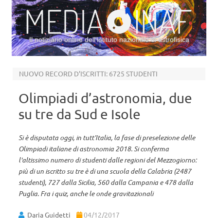
Il notiziario online dell’Istituto nazionale di astrofisica
Vai al contenuto
NUOVO RECORD D’ISCRITTI: 6725 STUDENTI
Olimpiadi d’astronomia, due
su tre da Sud e Isole
Si è disputata oggi, in tutt’Italia, la fase di preselezione delle
Olimpiadi italiane di astronomia 2018. Si conferma
l'altissimo numero di studenti dalle regioni del Mezzogiorno:
più di un iscritto su tre è di una scuola della Calabria (2487
studenti), 727 dalla Sicilia, 560 dalla Campania e 478 dalla
Puglia. Fra i quiz, anche le onde gravitazionali
Daria Guidetti
04/12/2017