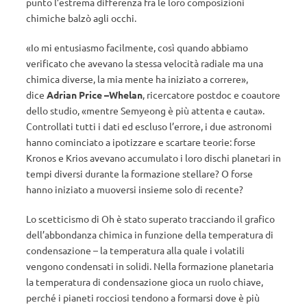
punto l’estrema differenza fra le loro composizioni
chimiche balzò agli occhi.
«Io mi entusiasmo facilmente, così quando abbiamo
verificato che avevano la stessa velocità radiale ma una
chimica diverse, la mia mente ha iniziato a correre»,
dice
Adrian Price –Whelan
, ricercatore postdoc e coautore
dello studio, «mentre Semyeong è più attenta e cauta».
Controllati tutti i dati ed escluso l’errore, i due astronomi
hanno cominciato a ipotizzare e scartare teorie: forse
Kronos e Krios avevano accumulato i loro dischi planetari in
tempi diversi durante la formazione stellare? O forse
hanno iniziato a muoversi insieme solo di recente?
Lo scetticismo di Oh è stato superato tracciando il grafico
dell’abbondanza chimica in funzione della temperatura di
condensazione – la temperatura alla quale i volatili
vengono condensati in solidi. Nella formazione planetaria
la temperatura di condensazione gioca un ruolo chiave,
perché i pianeti rocciosi tendono a formarsi dove è più