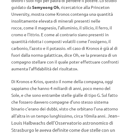
divorò i suoi figli per paura di perdere il potere. Lo studio
guidato da
Semyeong Oh
, ricercatrice alla Princeton
Unversity, mostra come Kronos contenga una quantità
insolitamente elevata di minerali presenti nelle
rocce, come il magnesio, l’alluminio, il silicio, il ferro, il
cromo e l’ittrio. E come al contrario siano presenti in
quantità ridotta i composti volatili come l’ossigeno, il
carbonio, l’azoto e il potassio. «Il caso di Kronos è già al di
fuori dalla norma galattica», dice Oh, «e la presenza di un
compagno stellare con il quale poter effettuare confronti
aumenta l’affidabilità del risultato».
Di Kronos e Krios, questo il nome della compagna, oggi
sappiamo che hanno 4 miliardi di anni, poco meno del
Sole, e che sono entrambe stelle gialle di tipo G. Sul fatto
che fossero davvero compagne d’uno stesso sistema
binario c’erano dei dubbi, visto che orbitano l’una attorno
. Jean–
all’altra in un tempo lunghissimo, circa 10mila anni
Louis Halbwachs dell’Osservatorio astronomico di
Strasburgo le aveva definite come due stelle con un