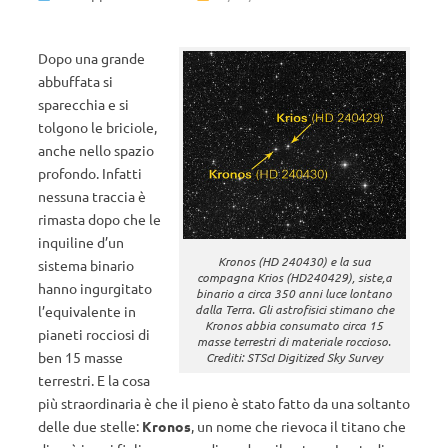
Dopo una grande
abbuffata si
sparecchia e si
tolgono le briciole,
anche nello spazio
profondo. Infatti
nessuna traccia è
rimasta dopo che le
inquiline d’un
Kronos (HD 240430) e la sua
sistema binario
compagna Krios (HD240429), siste,a
hanno ingurgitato
binario a circa 350 anni luce lontano
dalla Terra. Gli astrofisici stimano che
l’equivalente in
Kronos abbia consumato circa 15
pianeti rocciosi di
masse terrestri di materiale roccioso.
ben 15 masse
Crediti: STScI Digitized Sky Survey
terrestri. E la cosa
più straordinaria è che il pieno è stato fatto da una soltanto
delle due stelle:
Kronos
, un nome che rievoca il titano che