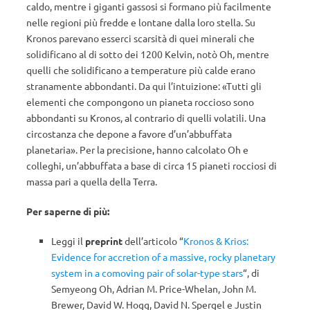
caldo, mentre i giganti gassosi si formano più facilmente
nelle regioni più fredde e lontane dalla loro stella. Su
Kronos parevano esserci scarsità di quei minerali che
solidificano al di sotto dei 1200 Kelvin, notò Oh, mentre
quelli che solidificano a temperature più calde erano
stranamente abbondanti. Da qui l’intuizione: «Tutti gli
elementi che compongono un pianeta roccioso sono
abbondanti su Kronos, al contrario di quelli volatili. Una
circostanza che depone a favore d’un’abbuffata
planetaria». Per la precisione, hanno calcolato Oh e
colleghi, un’abbuffata a base di circa 15 pianeti rocciosi di
massa pari a quella della Terra.
Per saperne di più:
Leggi il
preprint
dell’articolo “
Kronos & Krios:
Evidence for accretion of a massive, rocky planetary
system in a comoving pair of solar-type stars
“, di
Semyeong Oh, Adrian M. Price-Whelan, John M.
Brewer, David W. Hogg, David N. Spergel e Justin