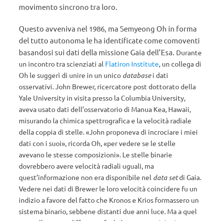
movimento sincrono tra loro.
Questo avveniva nel 1986, ma Semyeong Oh in forma
del tutto autonoma le ha identificate come comoventi
basandosi sui dati della missione Gaia dell’Esa.
Durante
un incontro tra scienziati al
Flatiron Institute
, un collega di
Oh le suggerì di unire in un unico
database
i dati
osservativi. John Brewer, ricercatore post dottorato della
Yale University in visita presso la Columbia University,
aveva usato dati dell’osservatorio di Manua Kea, Hawaii,
misurando la chimica spettrografica e la velocità radiale
della coppia di stelle. «John proponeva di incrociare i miei
dati con i suoi», ricorda Oh, «per vedere se le stelle
avevano le stesse composizioni». Le stelle binarie
dovrebbero avere velocità radiali uguali, ma
quest’informazione non era disponibile nel
data set
di Gaia.
Vedere nei dati di Brewer le loro velocità coincidere fu un
indizio a favore del fatto che Kronos e Krios formassero un
sistema binario, sebbene distanti due anni luce. Ma a quel