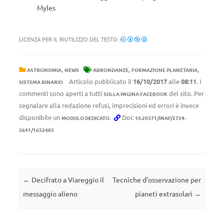
Myles
LICENZA PER IL RIUTILIZZO DEL TESTO:
,
,
,
ASTRONOMIA
NEWS
ABBONDANZE
FORMAZIONE PLANETARIA
Articolo pubblicato il
16/10/2017
alle
08:11
. I
SISTEMA BINARIO
commenti sono aperti a tutti
del sito. Per
SULLA PAGINA FACEBOOK
segnalare alla redazione refusi, imprecisioni ed errori è invece
disponibile un
.
Doi:
MODULO DEDICATO
10.20371/INAF/2724-
2641/1652483
Navigazione articolo
←
Decifrato a Viareggio il
Tecniche d’osservazione per
messaggio alieno
pianeti extrasolari
→