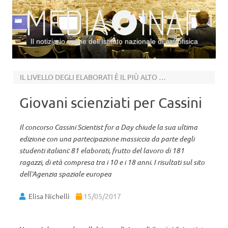
Il notiziario online dell’Istituto nazionale di astrofisica
Vai al contenuto
IL LIVELLO DEGLI ELABORATI È IL PIÙ ALTO DI SEMPRE
Giovani scienziati per Cassini
Il concorso Cassini Scientist for a Day chiude la sua ultima
edizione con una partecipazione massiccia da parte degli
studenti italiani: 81 elaborati, frutto del lavoro di 181
ragazzi, di età compresa tra i 10 e i 18 anni. I risultati sul sito
dell’Agenzia spaziale europea
Elisa Nichelli
15/05/2017