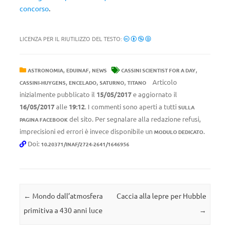
concorso
.
LICENZA PER IL RIUTILIZZO DEL TESTO:
,
,
,
ASTRONOMIA
EDUINAF
NEWS
CASSINI SCIENTIST FOR A DAY
,
,
,
Articolo
CASSINI-HUYGENS
ENCELADO
SATURNO
TITANO
inizialmente pubblicato il
15/05/2017
e aggiornato il
16/05/2017
alle
19:12
. I commenti sono aperti a tutti
SULLA
del sito. Per segnalare alla redazione refusi,
PAGINA FACEBOOK
imprecisioni ed errori è invece disponibile un
.
MODULO DEDICATO
Doi:
10.20371/INAF/2724-2641/1646956
Navigazione articolo
←
Mondo dall’atmosfera
Caccia alla lepre per Hubble
primitiva a 430 anni luce
→