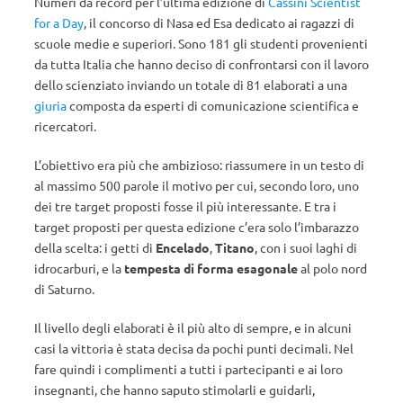
Numeri da record per l’ultima edizione di
Cassini Scientist
for a Day
, il concorso di Nasa ed Esa dedicato ai ragazzi di
scuole medie e superiori. Sono 181 gli studenti provenienti
da tutta Italia che hanno deciso di confrontarsi con il lavoro
dello scienziato inviando un totale di 81 elaborati a una
giuria
composta da esperti di comunicazione scientifica e
ricercatori.
L’obiettivo era più che ambizioso: riassumere in un testo di
al massimo 500 parole il motivo per cui, secondo loro, uno
dei tre target proposti fosse il più interessante. E tra i
target proposti per questa edizione c’era solo l’imbarazzo
della scelta: i getti di
Encelado
,
Titano
, con i suoi laghi di
idrocarburi, e la
tempesta di forma esagonale
al polo nord
di Saturno.
Il livello degli elaborati è il più alto di sempre, e in alcuni
casi la vittoria è stata decisa da pochi punti decimali. Nel
fare quindi i complimenti a tutti i partecipanti e ai loro
insegnanti, che hanno saputo stimolarli e guidarli,