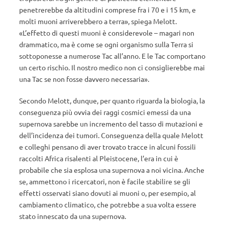
penetrerebbe da altitudini comprese fra i 70 e i 15 km, e
molti muoni arriverebbero a terra», spiega Melott.
«L’effetto di questi muoni è considerevole – magari non
drammatico, ma è come se ogni organismo sulla Terra si
sottoponesse a numerose Tac all’anno. E le Tac comportano
un certo rischio. Il nostro medico non ci consiglierebbe mai
una Tac se non fosse davvero necessaria».
Secondo Melott, dunque, per quanto riguarda la biologia, la
conseguenza più ovvia dei raggi cosmici emessi da una
supernova sarebbe un incremento del tasso di mutazioni e
dell’incidenza dei tumori. Conseguenza della quale Melott
e colleghi pensano di aver trovato tracce in alcuni fossili
raccolti Africa risalenti al Pleistocene, l’era in cui è
probabile che sia esplosa una supernova a noi vicina. Anche
se, ammettono i ricercatori, non è facile stabilire se gli
effetti osservati siano dovuti ai muoni o, per esempio, al
cambiamento climatico, che potrebbe a sua volta essere
stato innescato da una supernova.