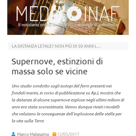
Il notiziario online dell’Istituto nazionale di astrofisica
Vai al contenuto
LA DISTANZA LETALE? NON PIÙ DI 50 ANNI LUCE
Supernove, estinzioni di
massa solo se vicine
Uno studio condotto sugli isotopi del ferro presenti nei
fondali marini, in corso di pubblicazione su ApJ, mostra che
la distanza di alcune supernove esplose negli ultimi milioni di
anni era stata sovrastimata. Vanno dunque rivisti i modelli
che valutano le conseguenze dell’esplosione delle stelle per
la vita sulla Terra
Marco Malaspina
12/05/2017