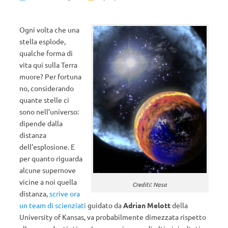
Ogni volta che una
stella esplode,
qualche forma di
vita qui sulla Terra
muore? Per fortuna
no, considerando
quante stelle ci
sono nell’universo:
dipende dalla
distanza
dell’esplosione. E
per quanto riguarda
alcune supernove
vicine a noi quella
Crediti: Nasa
distanza,
scrive ora
un team di scienziati
guidato da
Adrian Melott
della
University of Kansas, va probabilmente dimezzata rispetto