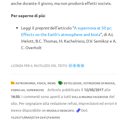
anche durante il giorno, ma non produrrà effetti nocivi».
Per saperne di più:
Leggi il
preprint
dell’articolo “
A supernova at 50 pc:
Effects on the Earth’s atmosphere and biota
”, di A.L
Melott, B.C. Thomas, M. Kachelriess, D.V. Semikoz e A.
C. Overholt
LICENZA PER IL RIUTILIZZO DEL TESTO:
,
,
,
,
ASTRONOMIA
FISICA
NEWS
BETELGEUSE
ESTINZIONE DI MASSA
,
Articolo pubblicato il
12/05/2017
alle
FERRO-60
SUPERNOVE
16:50
. I commenti sono aperti a tutti
del
SULLA PAGINA FACEBOOK
sito. Per segnalare alla redazione refusi, imprecisioni ed errori è
invece disponibile un
.
Doi:
MODULO DEDICATO
10.20371/INAF/2724-2641/1646900