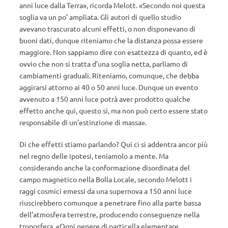
anni luce dalla Terra», ricorda Melott. «Secondo noi questa
soglia va un po’ ampliata. Gli autori di quello studio
avevano trascurato alcuni effetti, o non disponevano di
buoni dati, dunque riteniamo che la distanza possa essere
maggiore. Non sappiamo dire con esattezza di quanto, ed è
ovvio che non si tratta d’una soglia netta, parliamo di
cambiamenti graduali. Riteniamo, comunque, che debba
aggirarsi attorno ai 40 o 50 anni luce. Dunque un evento
avvenuto a 150 anni luce potrà aver prodotto qualche
effetto anche qui, questo sì, ma non può certo essere stato
responsabile di un’estinzione di massa».
Di che effetti stiamo parlando? Qui ci si addentra ancor più
nel regno delle ipotesi, teniamolo a mente. Ma
considerando anche la conformazione disordinata del
campo magnetico nella Bolla Locale, secondo Melott i
raggi cosmici emessi da una supernova a 150 anni luce
riuscirebbero comunque a penetrare fino alla parte bassa
dell’atmosfera terrestre, producendo conseguenze nella
troposfera. «Ogni genere di particella elementare