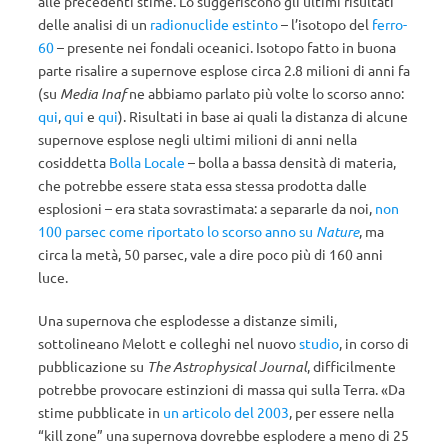
alle precedenti stime. Lo suggeriscono gli ultimi risultati
delle analisi di un
radionuclide estinto
– l’isotopo del
ferro-
60
– presente nei fondali oceanici. Isotopo fatto in buona
parte risalire a supernove esplose circa 2.8 milioni di anni fa
(su
Media Inaf
ne abbiamo parlato più volte lo scorso anno:
qui
,
qui
e
qui
). Risultati in base ai quali la distanza di alcune
supernove esplose negli ultimi milioni di anni nella
cosiddetta
Bolla Locale
– bolla a bassa densità di materia,
che potrebbe essere stata essa stessa prodotta dalle
esplosioni – era stata sovrastimata: a separarle da noi,
non
100 parsec come riportato lo scorso anno su
Nature
, ma
circa la metà, 50 parsec, vale a dire poco più di 160 anni
luce.
Una supernova che esplodesse a distanze simili,
sottolineano Melott e colleghi nel nuovo
studio
, in corso di
pubblicazione su
The Astrophysical Journal
, difficilmente
potrebbe provocare estinzioni di massa qui sulla Terra. «Da
stime pubblicate in
un articolo del 2003
, per essere nella
“kill zone” una supernova dovrebbe esplodere a meno di 25