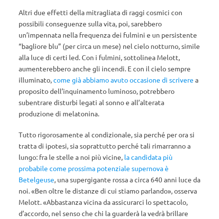
Altri due effetti della mitragliata di raggi cosmici con
possibili conseguenze sulla vita, poi, sarebbero
un’impennata nella frequenza dei fulmini e un persistente
“bagliore blu” (per circa un mese) nel cielo notturno, simile
alla luce di certi led. Con i fulmini, sottolinea Melott,
aumenterebbero anche gli incendi. E con il cielo sempre
illuminato,
come già abbiamo avuto occasione di scrivere
a
proposito dell’inquinamento luminoso, potrebbero
subentrare disturbi legati al sonno e all’alterata
produzione di melatonina.
Tutto rigorosamente al condizionale, sia perché per ora si
tratta di ipotesi, sia soprattutto perché tali rimarranno a
lungo: fra le stelle a noi più vicine,
la candidata più
probabile come prossima potenziale supernova è
Betelgeuse
, una supergigante rossa a circa 640 anni luce da
noi. «Ben oltre le distanze di cui stiamo parlando», osserva
Melott. «Abbastanza vicina da assicurarci lo spettacolo,
d’accordo, nel senso che chi la guarderà la vedrà brillare