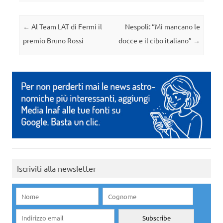
Navigazione articolo
←
Al Team LAT di Fermi il
Nespoli: “Mi mancano le
premio Bruno Rossi
docce e il cibo italiano”
→
Iscriviti alla newsletter