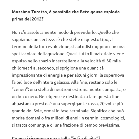
Massimo Turatto, è possibile che Betelgeuse esploda
prima del 2012?
Non c’è assolutamente modo di prevederlo. Quello che
sappiamo con certezza è che stelle di questo tipo, al
termine della loro evoluzione, si autodistruggono con una
spettacolare deflagrazione. Quasi tutto il materiale viene
espulso nello spazio interstellare alla velocità di 30 mila
chilometri al secondo, si sprigiona una quantità
impressionante di energia e per alcuni giorni la supernova
fa più luce dell’intera galassia. Alla fine, restano solo le
“ceneri”: una stella di neutroni estremamente compatta, o
un buco nero. Betelgeuse è destinata a fare questa fine
abbastanza presto: è una supergigante rossa, 20 volte più
grande del Sole, ormai in fase terminale. Significa che può
morire domani o fra milioni di anni: in termini cosmologici,
si tratta comunque di una frazione di tempo brevissima.
Come si riconosce una stella “in fin di vita”?