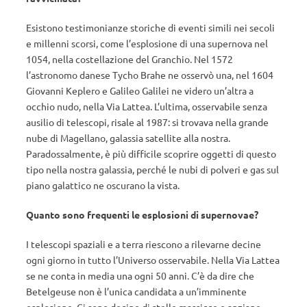
Esistono testimonianze storiche di eventi simili nei secoli
e millenni scorsi, come l’esplosione di una supernova nel
1054, nella costellazione del Granchio. Nel 1572
l’astronomo danese Tycho Brahe ne osservò una, nel 1604
Giovanni Keplero e Galileo Galilei ne videro un’altra a
occhio nudo, nella Via Lattea. L’ultima, osservabile senza
ausilio di telescopi, risale al 1987: si trovava nella grande
nube di Magellano, galassia satellite alla nostra.
Paradossalmente, è più difficile scoprire oggetti di questo
tipo nella nostra galassia, perché le nubi di polveri e gas sul
piano galattico ne oscurano la vista.
Quanto sono frequenti le esplosioni di supernovae?
I telescopi spaziali e a terra riescono a rilevarne decine
ogni giorno in tutto l’Universo osservabile. Nella Via Lattea
se ne conta in media una ogni 50 anni. C’è da dire che
Betelgeuse non è l’unica candidata a un’imminente