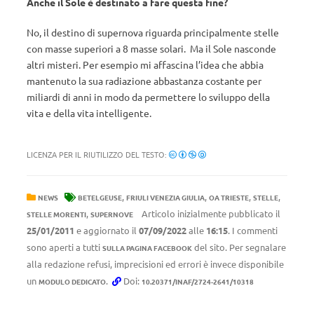
Anche il Sole è destinato a fare questa fine?
No, il destino di supernova riguarda principalmente stelle
con masse superiori a 8 masse solari. Ma il Sole nasconde
altri misteri. Per esempio mi affascina l’idea che abbia
mantenuto la sua radiazione abbastanza costante per
miliardi di anni in modo da permettere lo sviluppo della
vita e della vita intelligente.
LICENZA PER IL RIUTILIZZO DEL TESTO:
,
,
,
,
NEWS
BETELGEUSE
FRIULI VENEZIA GIULIA
OA TRIESTE
STELLE
,
Articolo inizialmente pubblicato il
STELLE MORENTI
SUPERNOVE
25/01/2011
e aggiornato il
07/09/2022
alle
16:15
. I commenti
sono aperti a tutti
del sito. Per segnalare
SULLA PAGINA FACEBOOK
alla redazione refusi, imprecisioni ed errori è invece disponibile
un
.
Doi:
MODULO DEDICATO
10.20371/INAF/2724-2641/10318