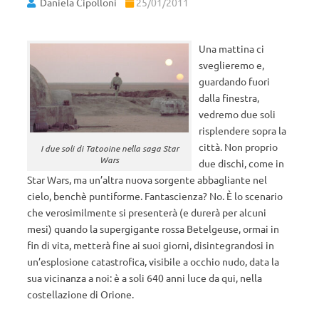
Daniela Cipolloni
25/01/2011
Una mattina ci
sveglieremo e,
guardando fuori
dalla finestra,
vedremo due soli
risplendere sopra la
città. Non proprio
I due soli di Tatooine nella saga Star
Wars
due dischi, come in
Star Wars, ma un’altra nuova sorgente abbagliante nel
cielo, benchè puntiforme. Fantascienza? No. È lo scenario
che verosimilmente si presenterà (e durerà per alcuni
mesi) quando la supergigante rossa Betelgeuse, ormai in
fin di vita, metterà fine ai suoi giorni, disintegrandosi in
un’esplosione catastrofica, visibile a occhio nudo, data la
sua vicinanza a noi: è a soli 640 anni luce da qui, nella
costellazione di Orione.