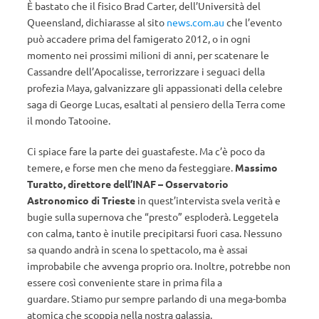
È bastato che il fisico Brad Carter, dell’Università del
Queensland, dichiarasse al sito
news.com.au
che l’evento
può accadere prima del famigerato 2012, o in ogni
momento nei prossimi milioni di anni, per scatenare le
Cassandre dell’Apocalisse, terrorizzare i seguaci della
profezia Maya, galvanizzare gli appassionati della celebre
saga di George Lucas, esaltati al pensiero della Terra come
il mondo Tatooine.
Ci spiace fare la parte dei guastafeste. Ma c’è poco da
temere, e forse men che meno da festeggiare.
Massimo
Turatto, direttore dell’INAF – Osservatorio
Astronomico di Trieste
in quest’intervista svela verità e
bugie sulla supernova che “presto” esploderà. Leggetela
con calma, tanto è inutile precipitarsi fuori casa. Nessuno
sa quando andrà in scena lo spettacolo, ma è assai
improbabile che avvenga proprio ora. Inoltre, potrebbe non
essere così conveniente stare in prima fila a
guardare. Stiamo pur sempre parlando di una mega-bomba
atomica che scoppia nella nostra galassia.