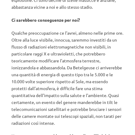
esplosione. Ci sono decine di stelle massicce e anziane,
abbastanza vicine a noi e allo stesso stadio.
Ci sarebbero conseguenze per noi?
Qualche preoccupazione ce l’avrei, almeno nelle prime ore.
Oltre alla luce visibile, innocua, saremmo investiti da un
flusso di radiazioni elettromagnetiche non visibili, in
particolare raggi X e ultravioletti, che potrebbero
teoricamente modificare l’atmosfera terrestre,
ionizzandola e abbassandola. Da Betelgeuse ci arriverebbe
una quantità di energia di questo tipo tra le 5.000 e le
10.000 volte superiore rispetto al Sole, ma essendo
protetti dall’atmosfera, è difficile fare una stima
quantitativa dell’impatto sulla salute e l’ambiente. Quasi
certamente, un evento del genere manderebbe in tilt le
telecomunicazioni satellitari e potrebbe bruciare i sensori
delle camere montate sui telescopi spaziali, non tarati per
radiazioni così intense.