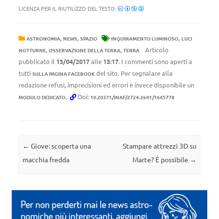
LICENZA PER IL RIUTILIZZO DEL TESTO:
,
,
,
ASTRONOMIA
NEWS
SPAZIO
INQUINAMENTO LUMINOSO
LUCI
,
,
Articolo
NOTTURNE
OSSERVAZIONE DELLA TERRA
TERRA
pubblicato il
13/04/2017
alle
13:17
. I commenti sono aperti a
tutti
del sito. Per segnalare alla
SULLA PAGINA FACEBOOK
redazione refusi, imprecisioni ed errori è invece disponibile un
.
Doi:
MODULO DEDICATO
10.20371/INAF/2724-2641/1645778
Navigazione articolo
←
Giove: scoperta una
Stampare attrezzi 3D su
macchia fredda
Marte? È possibile
→