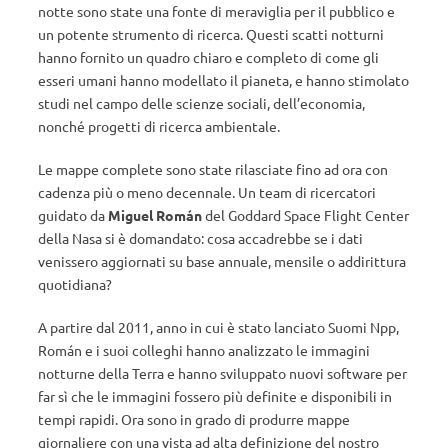
notte sono state una fonte di meraviglia per il pubblico e
un potente strumento di ricerca. Questi scatti notturni
hanno fornito un quadro chiaro e completo di come gli
esseri umani hanno modellato il pianeta, e hanno stimolato
studi nel campo delle scienze sociali, dell’economia,
nonché progetti di ricerca ambientale.
Le mappe complete sono state rilasciate fino ad ora con
cadenza più o meno decennale. Un team di ricercatori
guidato da
Miguel Román
del Goddard Space Flight Center
della Nasa si è domandato: cosa accadrebbe se i dati
venissero aggiornati su base annuale, mensile o addirittura
quotidiana?
A partire dal 2011, anno in cui è stato lanciato Suomi Npp,
Román e i suoi colleghi hanno analizzato le immagini
notturne della Terra e hanno sviluppato nuovi software per
far sì che le immagini fossero più definite e disponibili in
tempi rapidi. Ora sono in grado di produrre mappe
giornaliere con una vista ad alta definizione del nostro