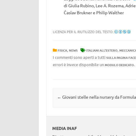
di Giulia Rubino, Lee A. Rozema, Adri
Časlav Brukner e Philip Walther
LICENZA PER IL RIUTILIZZO DEL TESTO:
,
,
FISICA
NEWS
ITALIANI ALL'ESTERO
MECCANICA
I commenti sono aperti a tutti
SULLA PAGINA FAC
errori è invece disponibile un
MODULO DEDICATO
Navigazione articolo
←
Giovani stelle nella nursery da Formul
MEDIA INAF