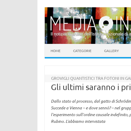
Il notiziario online dell’Istituto nazionale di 
Vai al contenuto
HOME
CATEGORIE
GALLERY
GROVIGLI QUANTISTICI TRA FOTONI IN G
Gli ultimi saranno i pr
Dallo stato al processo, dal gatto di Schrödin
Succede a Vienna – e dove sennò? – nel gruppo
l’esperimento sull’ordine causale indefinito,
Rubino. L’abbiamo intervistata