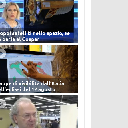
oppi satelliti nello spazio, se
 parla al Cospar
ppe di visibilità dall’Italia
ll'eclissi del 12 agosto