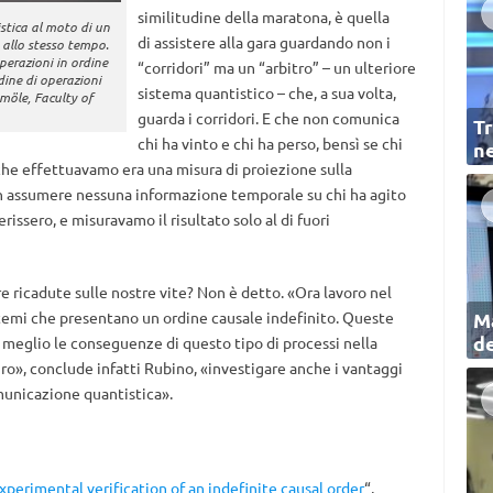
similitudine della maratona, è quella
stica al moto di un
di assistere alla gara guardando non i
e allo stesso tempo.
perazioni in ordine
“corridori” ma un “arbitro” – un ulteriore
dine di operazioni
sistema quantistico – che, a sua volta,
hmöle, Faculty of
guarda i corridori. E che non comunica
Tr
chi ha vinto e chi ha perso, bensì se chi
ne
 che effettuavamo era una misura di proiezione sulla
n assumere nessuna informazione temporale su chi ha agito
issero, e misuravamo il risultato solo al di fuori
e ricadute sulle nostre vite? Non è detto. «Ora lavoro nel
stemi che presentano un ordine causale indefinito. Queste
Ma
de
 meglio le conseguenze di questo tipo di processi nella
ro», conclude infatti Rubino, «investigare anche i vantaggi
unicazione quantistica».
xperimental verification of an indefinite causal order
“,