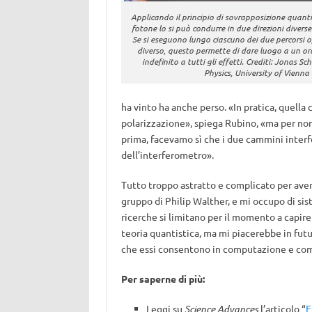
Applicando il principio di sovrapposizione quanti
fotone lo si può condurre in due direzioni divers
Se si eseguono lungo ciascuno dei due percorsi o
diverso, questo permette di dare luogo a un or
indefinito a tutti gli effetti. Crediti: Jonas Sc
Physics, University of Vienna
ha vinto ha anche perso. «In pratica, quella
polarizzazione», spiega Rubino, «ma per no
prima, facevamo sì che i due cammini interfer
dell’interferometro».
Tutto troppo astratto e complicato per aver
gruppo di Philip Walther, e mi occupo di si
ricerche si limitano per il momento a capire
teoria quantistica, ma mi piacerebbe in futu
che essi consentono in computazione e com
Per saperne di più:
Leggi su
Science Advances
l’articolo “
E