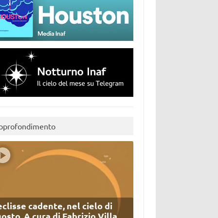
pprofondimento
eclisse cadente, nel cielo di
osto. A cura di Fabrizio Villa