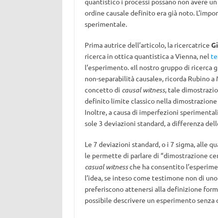
quantistico i processi possano non avere un
ordine causale definito era già noto. L’imp
sperimentale.
Prima autrice dell’articolo, la ricercatrice
Gi
ricerca in ottica quantistica a Vienna, nel
te
l’esperimento. «Il nostro gruppo di ricerca 
non-separabilità causale», ricorda Rubino a 
concetto di
causal witness
, tale dimostrazi
definito limite classico nella dimostrazion
Inoltre, a causa di imperfezioni sperimental
sole 3 deviazioni standard, a differenza del
Le 7 deviazioni standard, o i 7 sigma, alle qu
le permette di parlare di “dimostrazione ce
casual witness
che ha consentito l’esperime
l’idea, se inteso come testimone non di uno 
preferiscono attenersi alla definizione fo
possibile descrivere un esperimento senza d