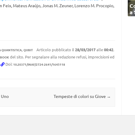
C
en Feix, Mateus Araújo, Jonas M. Zeuner, Lorenzo M. Procopio,
a
,
Articolo pubblicato il
28/03/2017
alle
00:42
.
 QUANTISTICA
QUBIT
del sito. Per segnalare alla redazione refusi, imprecisioni ed
EBOOK
.
Doi:
10.20371/INAF/2724-2641/1645118
a Uno
Tempeste di colori su Giove
→