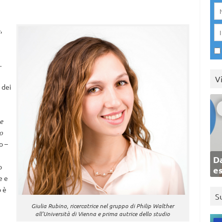
,
.
V
 dei
e
o
o –
Da
o
e
e e
o è
S
Giulia Rubino, ricercatrice nel gruppo di Philip Walther
all’Università di Vienna e prima autrice dello studio