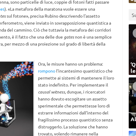
enna, sono particelle di luce, coppie di fotoni fatti passare
tes
). «La metafora della maratona vuole essere una
S
tes
sul fotone», precisa Rubino descrivendo l’assetto
nterferometro, viene inviato in sovrapposizione quantistica a
nda del cammino. Ciò che tuttavia la metafora dei corridori
ento, è il fatto che una delle due
gates
non è una semplice
, per mezzo di una proiezione sul grado di libertà della
‘Q
Ora, le misure hanno un problema:
l
rompono
l’incantesimo quantistico che
permette ai sistemi di mantenere il loro
stato indefinito. Per implementare il
causal witness
, dunque, i ricercatori
hanno dovuto escogitare un assetto
sperimentale che permettesse loro di
estrarre informazioni dall’interno del
Al
fragilissimo processo quantistico senza
distruggerlo. La soluzione che hanno
trovato, volendo rimanere nella