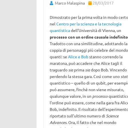
Marco Malaspina
28/03/2017
Dimostrato per la prima volta in modo certo
nel
Centro per la scienza e la tecnologia
quantistica
dell’Università di Vienna, un
processo con un ordine causale indefinito
Tradotto con una similitudine, adottando la
coppia di personaggi più celebre del mondo
quanti: se
Alice e Bob
stanno correndo la
maratona, può accadere che Alice tagli il
traguardo
sia
prima
sia
dopo Bob. Vincendo
perdendo la stessa gara. Così come uno
stat
quantistico – quello di un qubit, per esempi
può assumere, finché non viene misurato,
qualunque valore, in un
processo
quantistic
l’ordine può essere, come nella gara fra Alic
Bob, indefinito. Il risultato dell’esperiment
riportato sull’ultimo numero di
Science
Advances
. Ora, il fatto che nel mondo