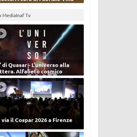
u MediaInaf Tv
’ di Quasar - L'universo alla
ettera. Alfabeto cosmico
 via il Cospar 2026 a Firenze