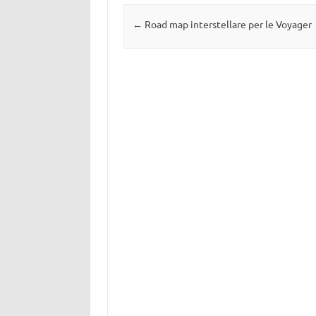
Navigazione articolo
←
Road map interstellare per le Voyager