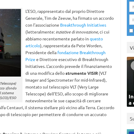
L’ESO, rappresentato dal proprio Direttore
Generale, Tim de Zeeuw, ha firmato un accordo
con l’associazione
Breakthrough Initiatives
(letteralmente:
inziative di innovazione
, ci cui
abbiamo recentemente parlato in
questo
articolo
), rappresentata da Pete Worden,
V
Presidente della
fondazione Breakthrough
Prize
e Direttore esecutivo di Breakthrough
Initiatives. L’accordo prevede il finanziamento
di una modifica dello
strumento VISIR
(VLT
Imager and Spectrometer for mid-Infrared),
 Telescope)
montato sul telescopio VLT (Very Large
icco sfondo
il sistema
Telescope) dell’ESO, allo scopo di migliorare
In
y (LCO)/ESO
notevolmente le sue capacità di cercare
a 
fa Centauri, il sistema stellare più vicino alla Terra. L’accordo
po di telescopio per permettere di condurre un accurato
S