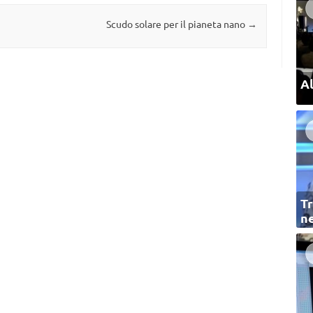
Scudo solare per il pianeta nano
→
Al
Tr
ne