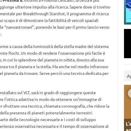
to
Proxima b
, intorno a Proxima Centauri, la terza e più
ggiunge ulteriore impulso alla ricerca. Sapere dove si trovino
damentale per Breakthrough Starshot, il programma di ricerca
ui scopo è di dimostrare la fattibilità di veicoli spaziali
elle “nanoastronavi”, ponendo le basi per il primo lancio verso
.
orme a causa della luminosità della stella madre del sistema
mente fiochi. Un modo di rendere l’osservazione più facile è
, in cui lo splendore del pianeta in orbita, dovuto alla sua
nza tra il pianeta e la stella. Ma anche nel medio infrarosso
e del pianeta da trovare. Serve perciò una tecnica dedicata per
A
nstallato sul VLT, sarà in grado di raggiungere queste
re l’ottica adattiva in modo da ottenere un’immagine di
r sfruttare una tecnica, chiamata coronografia, che ridure la
 della presenza di pianeti potenzialmente terrestri.
rte delle tecnologie necessarie e i costi di sviluppo
L’
erienza osservativa necessaria e il tempo di osservazione al
ag