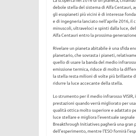
La scoperta nel 2016 di un pianeta, chiama
debole stella del sistema di Alfa Centauri, a
gli esopianeti più vicini è di interesse fon
e di ingegneria lanciato nell’aprile 2016, il c
minuscoli, ultraveloci e spinti dalla luce, d
Alfa Centauri entro la prossima generazione
Rivelare un pianeta abitabile è una sfida en
planetario, che sovrasta i pianeti, relativa
quello di usare la banda del medio infrarosso
emissione termica, riduce di molto la differe
la stella resta milioni di volte più brillant
ridurre la luce accecante della stella.
Lo strumento per il medio infrarosso VISIR, i
prestazioni quando verrà migliorato per usa
qualità ottica molto superiore e adattato pe
luce stellare e migliora l’eventuale segnale
Breakthrough Initiatives pagherà una gran pa
dell’esperimento, mentre l’ESO fornirà l’esp