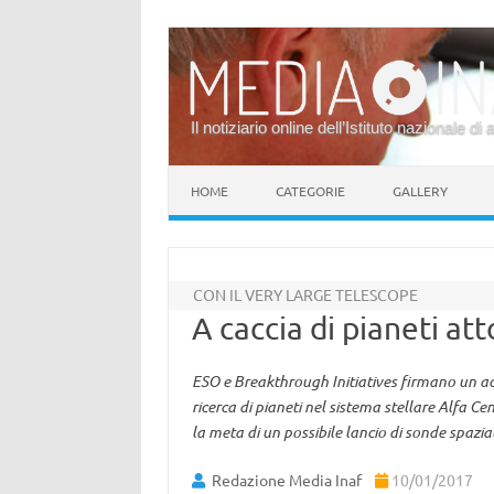
Il notiziario online dell’Istituto nazionale di 
Vai al contenuto
HOME
CATEGORIE
GALLERY
CON IL VERY LARGE TELESCOPE
A caccia di pianeti at
ESO e Breakthrough Initiatives firmano un ac
ricerca di pianeti nel sistema stellare Alfa Ce
la meta di un possibile lancio di sonde spazia
Redazione Media Inaf
10/01/2017