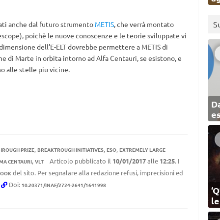
S
ttati anche dal futuro strumento
METIS
, che verrà montato
escope), poichè le nuove conoscenze e le teorie sviluppate vi
 dimensione dell’E-ELT dovrebbe permettere a METIS di
e di Marte in orbita intorno ad Alfa Centauri, se esistono, e
 alle stelle piu vicine.
Da
e
,
,
,
HROUGH PRIZE
BREAKTROUGH INITIATIVES
ESO
EXTREMELY LARGE
,
Articolo pubblicato il
10/01/2017
alle
12:25
. I
MA CENTAURI
VLT
del sito. Per segnalare alla redazione refusi, imprecisioni ed
BOOK
.
Doi:
10.20371/INAF/2724-2641/1641998
‘Q
l