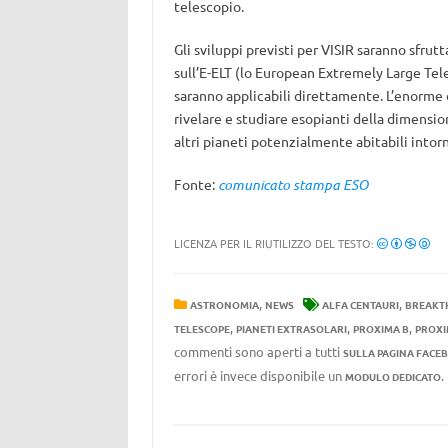
telescopio.
Gli sviluppi previsti per VISIR saranno sfru
sull’E-ELT (lo European Extremely Large Tel
saranno applicabili direttamente. L’enorme
rivelare e studiare esopianti della dimension
altri pianeti potenzialmente abitabili intorno
Fonte:
comunicato stampa ESO
LICENZA PER IL RIUTILIZZO DEL TESTO:
,
,
ASTRONOMIA
NEWS
ALFA CENTAURI
BREAKT
,
,
,
TELESCOPE
PIANETI EXTRASOLARI
PROXIMA B
PROXI
commenti sono aperti a tutti
SULLA PAGINA FACE
errori è invece disponibile un
MODULO DEDICATO