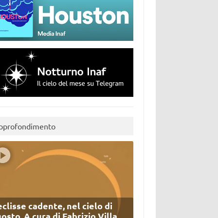
pprofondimento
eclisse cadente, nel cielo di
osto. A cura di Fabrizio Villa