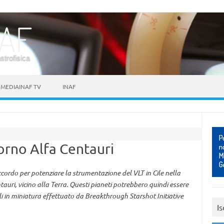
astrofisica
MEDIAINAF TV
INAF
torno Alfa Centauri
cordo per potenziare la strumentazione del VLT in Cile nella
ntauri, vicino alla Terra. Questi pianeti potrebbero quindi essere
li in miniatura effettuato da Breakthrough Starshot Initiative
Is