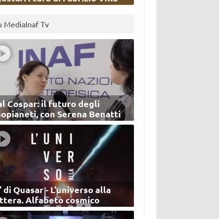
u MediaInaf Tv
l Cospar: il futuro degli
sopianeti, con Serena Benatti
’ di Quasar - L'universo alla
ettera. Alfabeto cosmico