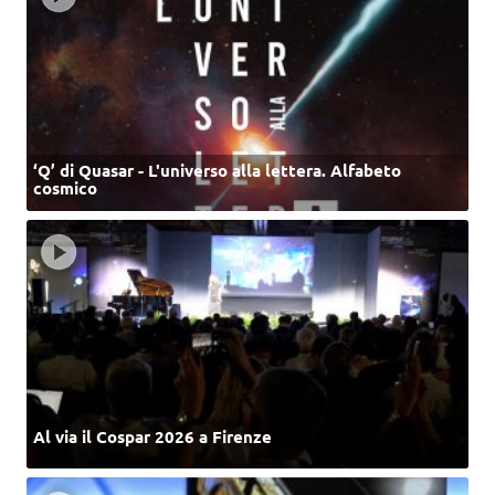
‘Q’ di Quasar - L'universo alla lettera. Alfabeto
cosmico
Al via il Cospar 2026 a Firenze