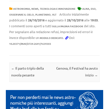
,
,
,
,
ASTRONOMIA
NEWS
TECNOLOGIA E INNOVAZIONE
ALMA
ESO
,
,
Articolo inizialmente
OSSERVARE IL CIELO
PLANETARIO
VLT
pubblicato il
26/10/2016
e aggiornato il
28/10/2016
alle
19:03
.
I commenti sono aperti a tutti
del sito.
SULLA PAGINA FACEBOOK
Per segnalare alla redazione refusi, imprecisioni ed errori è
invece disponibile un
.
Doi:
MODULO DEDICATO
10.20371/INAF/2724-2641/1639303
Navigazione articolo
←
Il parto triplo della
Genova, il Festival ha avuto
nuvola pesante
inizio
→