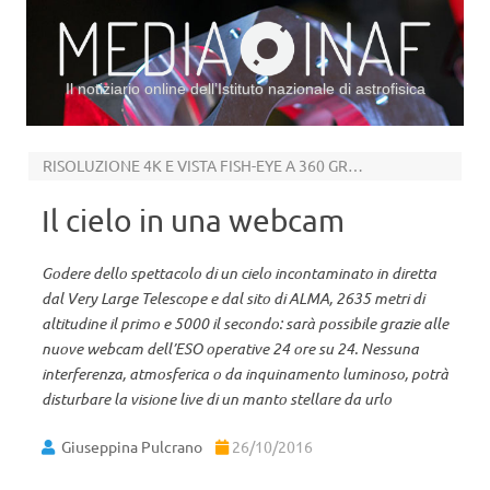
Il notiziario online dell’Istituto nazionale di astrofisica
Vai al contenuto
RISOLUZIONE 4K E VISTA FISH-EYE A 360 GRADI
Il cielo in una webcam
Godere dello spettacolo di un cielo incontaminato in diretta
dal Very Large Telescope e dal sito di ALMA, 2635 metri di
altitudine il primo e 5000 il secondo: sarà possibile grazie alle
nuove webcam dell’ESO operative 24 ore su 24. Nessuna
interferenza, atmosferica o da inquinamento luminoso, potrà
disturbare la visione live di un manto stellare da urlo
Giuseppina Pulcrano
26/10/2016