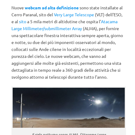
Nuove
webcam ad alta definizione
sono state installate al
Cerro Paranal, sito del
Very Large Telescope
(VLT) dell’ESO,
e al
sito
a 5 mila metri di altidutine che ospita l’
Atacama
Large Millimeter/submillimeter Array
(ALMA), per fornire
una spettacolare finestra interattiva sempre aperta, giorno
e notte, su due dei più imponenti osservatori al mondo,
collocati sulle Ande cilene in località eccezionali per
purezza del cielo. Le nuove webcam, che vanno ad
aggiungersi alle molte già esistenti, permettono una vista
dettagliata in tempo reale a 360 gradi delle attività che si
svolgono attorno ai telescopi durante tutto l’anno.
Il cielo notturno sopra ALMA, l’Atacama Large