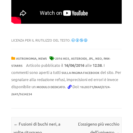
LICENZA PER IL RIUTILIZZO DEL TESTO:
,
,
,
,
,
ASTRONOMIA
NEWS
2016 HO3
ASTEROIDI
JPL
NEO
PAN-
Articolo pubblicato il
16/06/2016
alle
12:38
. I
STARRS
commenti sono aperti a tutti
del sito. Per
SULLA PAGINA FACEBOOK
segnalare alla redazione refusi, imprecisioni ed errori è invece
disponibile un
.
Doi:
MODULO DEDICATO
10.20371/INAF/2724-
2641/1634234
Navigazione articolo
←
Fusioni di buchi neri, a
L’ossigeno più vecchio
volte ritornano
dell’universo
→