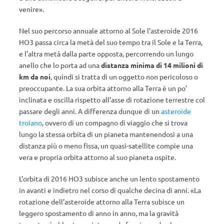
venire».
Nel suo percorso annuale attorno al Sole l’asteroide 2016
HO3 passa circa la metà del suo tempo tra il Sole e la Terra,
e l’altra metà dalla parte opposta, percorrendo un lungo
anello che lo porta ad una
distanza minima di 14 milioni di
km da noi
, quindi si tratta di un oggetto non pericoloso o
preoccupante. La sua orbita attorno alla Terra è un po’
inclinata e oscilla rispetto all’asse di rotazione terrestre col
passare degli anni. A differenza dunque di un
asteroide
troiano
, ovvero di un compagno di viaggio che si trova
lungo la stessa orbita di un pianeta mantenendosi a una
distanza più o meno fissa, un quasi-satellite compie una
vera e propria orbita attorno al suo pianeta ospite.
L’orbita di 2016 HO3 subisce anche un lento spostamento
in avanti e indietro nel corso di qualche decina di anni. «La
rotazione dell’asteroide attorno alla Terra subisce un
leggero spostamento di anno in anno, ma la gravità