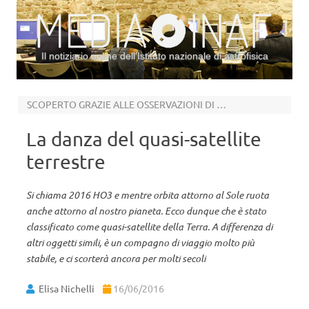
Il notiziario online dell’Istituto nazionale di astrofisica
Vai al contenuto
SCOPERTO GRAZIE ALLE OSSERVAZIONI DI PAN-STARRS 1
La danza del quasi-satellite
terrestre
Si chiama 2016 HO3 e mentre orbita attorno al Sole ruota
anche attorno al nostro pianeta. Ecco dunque che è stato
classificato come quasi-satellite della Terra. A differenza di
altri oggetti simili, è un compagno di viaggio molto più
stabile, e ci scorterà ancora per molti secoli
Elisa Nichelli
16/06/2016