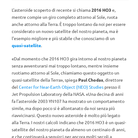
L’asteroide scoperto di recente si chiama
2016 HO3
e,
mentre compie un giro completo attorno al Sole, ruota
anche attorno alla Terra. È troppo lontano da noi per essere
considerato un nuovo satellite del nostro pianeta, ma è
l’esempio migliore e più stabile che conosciamo di un
quasi-satellite
.
«Dal momento che 2016 HO3 gira intorno al nostro pianeta
senza avventurarsi mai troppo lontano, mentre insieme
ruotiamo attorno al Sole, chiamiamo questo oggetto un
quasi-satellite della Terra», spiega
Paul Chodas
, direttore
del
Center for Near-Earth Object (NEO) Studies
presso il
Jet Propulsion Laboratory della NASA. «Una decina di anni
fa l’asteroide 2003 YN107 ha mostrato un comportamento
simile, ma dopo poco si è allontanato da noi senza più
riavvicinarsi. Questo nuovo asteroide è molto più legato
alla Terra. I nostri calcoli indicano che 2016 HO3 è un quasi-
satellite del nostro pianeta da almeno un centinaio di anni,
e che continuerà a seguirci per ancora molti secoli a