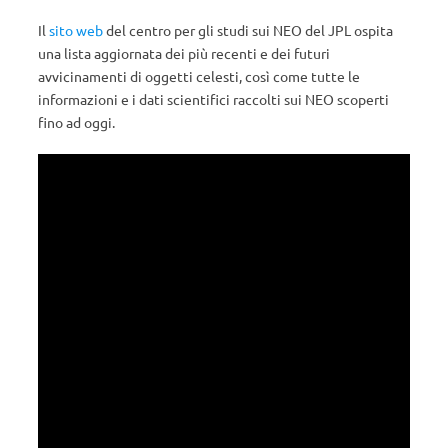
Il
sito web
del centro per gli studi sui NEO del JPL ospita
una lista aggiornata dei più recenti e dei futuri
avvicinamenti di oggetti celesti, così come tutte le
informazioni e i dati scientifici raccolti sui NEO scoperti
fino ad oggi.