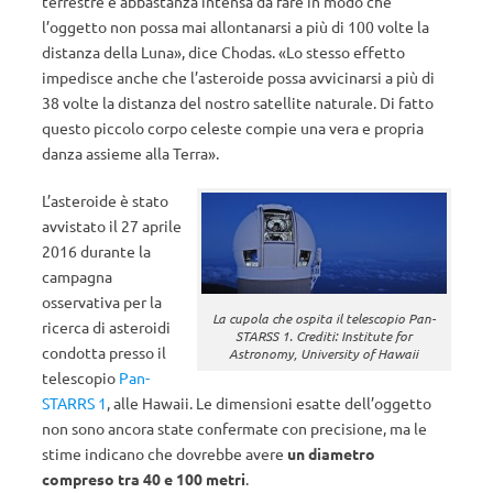
terrestre è abbastanza intensa da fare in modo che
l’oggetto non possa mai allontanarsi a più di 100 volte la
distanza della Luna», dice Chodas. «Lo stesso effetto
impedisce anche che l’asteroide possa avvicinarsi a più di
38 volte la distanza del nostro satellite naturale. Di fatto
questo piccolo corpo celeste compie una vera e propria
danza assieme alla Terra».
L’asteroide è stato
avvistato il 27 aprile
2016 durante la
campagna
osservativa per la
La cupola che ospita il telescopio Pan-
ricerca di asteroidi
STARSS 1. Crediti: Institute for
condotta presso il
Astronomy, University of Hawaii
telescopio
Pan-
STARRS 1
, alle Hawaii. Le dimensioni esatte dell’oggetto
non sono ancora state confermate con precisione, ma le
stime indicano che dovrebbe avere
un diametro
compreso tra 40 e 100 metri
.