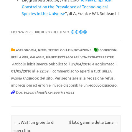
Constraint on the Prevalence of Technological
Species in the Universe
“, di A. Frank e W.T. Sullivan III
LICENZA PER IL RIUTILIZZO DEL TESTO:
,
,
ASTRONOMIA
NEWS
TECNOLOGIA E INNOVAZIONE
CONDIZIONI
,
,
,
PER LA VITA
GALASSIE
PIANETI EXTRASOLARI
VITA EXTRATERRESTRE
Articolo inizialmente pubblicato il
29/04/2016
e aggiornato il
01/05/2016
alle
22:57
. I commenti sono aperti a tutti
SULLA
del sito. Per segnalare alla redazione refusi,
PAGINA FACEBOOK
imprecisioni ed errori è invece disponibile un
.
MODULO DEDICATO
Doi:
10.20371/INAF/2724-2641/1576362
Navigazione articolo
←
JWST: un gioiello di
Il lato gamma della Luna
→
specchio