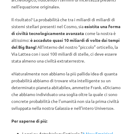
nell’equazione originale».
Il risultato? La probabilità che tra i miliardi di miliardi di
sistemi stellari presenti nel Cosmo, sia
esistita una forma
di civiltà tecnologicamente avanzata
come la nostra è
altissimo:
è accaduto quasi 10 miliardi di volte dai tempi
del Big Bang!
All’interno del nostro “piccolo” orticello, la
Via Lattea con i suoi 100 miliardi di stelle, ci deve essere
stata almeno una civiltà extraterrestre.
«Naturalmente non abbiamo la più pallida idea di quanta
probabilità abbiamo di trovare vita intelligente su un
determinato pianeta abitabile», ammette Frank. «Diciamo
che abbiamo individuato una soglia oltre la quale ci sono
concrete probabilità che l’umanità non sia la prima civiltà
sviluppata nella nostra Galassia e nell’intero Universo».
Per saperne di più:
Leggi su
Astrobiology
l’articolo “
A New Empirical