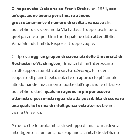
Ci ha provato l’astrofisico Frank Drake
, nel 1961,
con
un’equazione buona per stimare almeno
grossolanamente il numero di civiltà avanzate
che
potrebbero esistere nella Via Lattea. Troppo laschi però
quei parametri per tirar fuori qualche dato attendibile.
Variabili indefinibili. Risposte troppo vaghe.
Ci riprova
oggi un gruppo di scienziati delle Università di
Rochester e Washington
, firmatari di un’interessante
studio appena pubblicato su
Astrobiology
: le recenti
scoperte di pianeti extrasolari e un approccio più ampio
alle domande inizialmente poste dall’equazione di Drake
potrebbero darci
qualche ragione in più per essere
ottimisti o pessimisti riguardo alla possibilità di scovare
una qualche forma di intelligenza extraterrestre
nel
vicino Universo.
A meno che le probabilità di sviluppo di una forma di vita
intelligente su un lontano esopianeta abitabile debbano