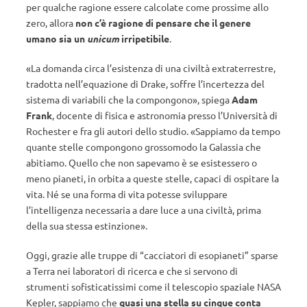
per qualche ragione essere calcolate come prossime allo
zero, allora
non c’è ragione di pensare che il genere
umano sia un
unicum
irripetibile
.
«La domanda circa l’esistenza di una civiltà extraterrestre,
tradotta nell’equazione di Drake, soffre l’incertezza del
sistema di variabili che la compongono», spiega
Adam
Frank
, docente di fisica e astronomia presso l’Università di
Rochester e fra gli autori dello studio. «Sappiamo da tempo
quante stelle compongono grossomodo la Galassia che
abitiamo. Quello che non sapevamo è se esistessero o
meno pianeti, in orbita a queste stelle, capaci di ospitare la
vita. Né se una forma di vita potesse sviluppare
l’intelligenza necessaria a dare luce a una civiltà, prima
della sua stessa estinzione».
Oggi, grazie alle truppe di “cacciatori di esopianeti” sparse
a Terra nei laboratori di ricerca e che si servono di
strumenti sofisticatissimi come il telescopio spaziale NASA
Kepler, sappiamo che
quasi una stella su cinque conta