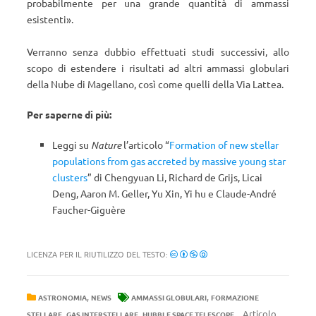
probabilmente per una grande quantità di ammassi
esistenti
»
.
Verranno senza dubbio effettuati studi successivi, allo
scopo di estendere i risultati ad altri ammassi globulari
della Nube di Magellano, così come quelli della Via Lattea.
Per saperne di più:
Leggi su
Nature
l’articolo “
Formation of new stellar
populations from gas accreted by massive young star
clusters
” di Chengyuan Li, Richard de Grijs, Licai
Deng, Aaron M. Geller, Yu Xin, Yi hu e Claude-André
Faucher-Giguère
LICENZA PER IL RIUTILIZZO DEL TESTO:
,
,
ASTRONOMIA
NEWS
AMMASSI GLOBULARI
FORMAZIONE
,
,
Articolo
STELLARE
GAS INTERSTELLARE
HUBBLE SPACE TELESCOPE