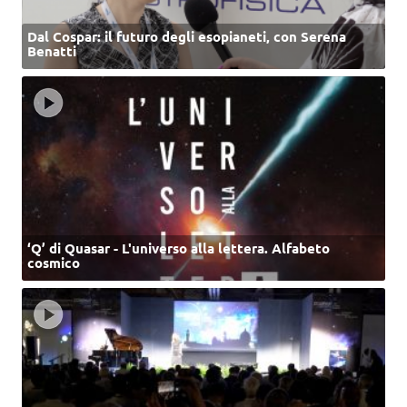
Dal Cospar: il futuro degli esopianeti, con Serena
Benatti
‘Q’ di Quasar - L'universo alla lettera. Alfabeto
cosmico