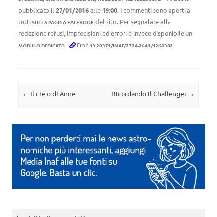
pubblicato il
27/01/2016
alle
19:00
. I commenti sono aperti a
tutti
del sito. Per segnalare alla
SULLA PAGINA FACEBOOK
redazione refusi, imprecisioni ed errori è invece disponibile un
.
Doi:
MODULO DEDICATO
10.20371/INAF/2724-2641/1268382
Navigazione articolo
←
Il cielo di Anne
Ricordando il Challenger
→