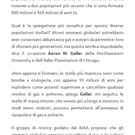
insieme a due popolazioni più recenti che si sono formate
890 milioni e 450 milioni di anni fa.
Qual è la spiegazione più semplice per queste diverse
popolazioni stellari? Alcuni ammassi globulari potrebbero
aver conservato abbastanza gas e polveri da permetter loro
di sfornare più generazioni, ma questo sembra improbabile,
dice il co-autore
Aaron M. Geller
della Northwestern
University e dell’Adler Planetarium di Chicago.
«
Non appena si formano, le stelle più massicce sono come
bombe a orologeria, con appena 10 milioni di anni per
esplodere come potenti supernove e cancellare qualsiasi
residuo di gas e polvere
»
, spiega
Geller
.
«
In seguito, le
stelle di massa minore, che vivono più a lungo e muoiono in
modi meno violenti, possono permettere all’ammasso di
ripopolarsi di gas e polveri
».
Il gruppo di ricerca guidato dal KIAA propone che gli
ammassi globulari possano raccogliere il gas e le polveri