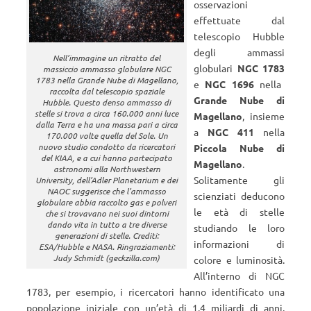
osservazioni
effettuate dal
telescopio Hubble
degli ammassi
Nell’immagine un ritratto del
globulari
NGC 1783
massiccio ammasso globulare NGC
1783 nella Grande Nube di Magellano,
e
NGC 1696
nella
raccolta dal telescopio spaziale
Grande Nube di
Hubble. Questo denso ammasso di
stelle si trova a circa 160.000 anni luce
Magellano
, insieme
dalla Terra e ha una massa pari a circa
a
NGC 411
nella
170.000 volte quella del Sole. Un
nuovo studio condotto da ricercatori
Piccola Nube di
del KIAA, e a cui hanno partecipato
Magellano
.
astronomi alla Northwestern
Solitamente gli
University, dell’Adler Planetarium e dei
NAOC suggerisce che l’ammasso
scienziati deducono
globulare abbia raccolto gas e polveri
le età di stelle
che si trovavano nei suoi dintorni
dando vita in tutto a tre diverse
studiando le loro
generazioni di stelle. Crediti:
informazioni di
ESA/Hubble e NASA. Ringraziamenti:
Judy Schmidt (geckzilla.com)
colore e luminosità.
All’interno di NGC
1783, per esempio, i ricercatori hanno identificato una
popolazione iniziale con un’età di 1.4 miliardi di anni,