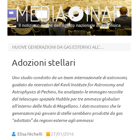
Il notiziario online dell’Istituto nazionale di astrofisica
Vai al contenuto
NUOVE GENERAZIONI DA GAS ESTERNO ALL’AMMASSO
Adozioni stellari
Uno studio condotto da un team internazionale di astronomi,
guidato da ricercatori del Kavli Institute for Astronomy and
Astrophysics di Pechino, ha analizzato le immagini raccolte
dal telescopio spaziale Hubble per tre ammassi globulari
all’interno delle Nubi di Magellano. I dati mostrano che le
generazioni più giovani di stelle sarebbero prodotte da gas
“adottato” da regioni esterne agli ammassi
Elisa Nichelli
27/01/2016