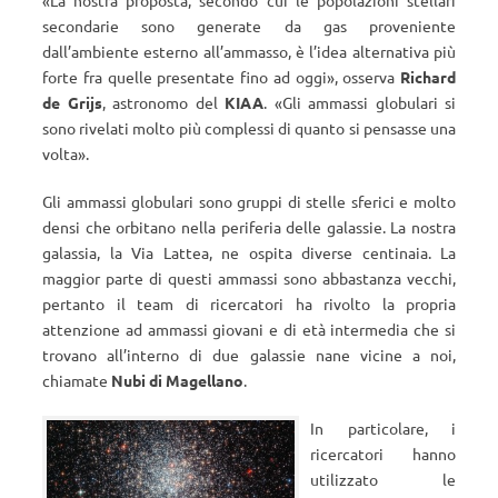
«
La nostra proposta, secondo cui le popolazioni stellari
secondarie sono generate da gas proveniente
dall’ambiente esterno all’ammasso, è l’idea alternativa più
forte fra quelle presentate fino ad oggi
»
, osserva
Richard
de Grijs
, astronomo del
KIAA
.
«
Gli ammassi globulari si
sono rivelati molto più complessi di quanto si pensasse una
volta
»
.
Gli ammassi globulari sono gruppi di stelle sferici e molto
densi che orbitano nella periferia delle galassie. La nostra
galassia, la Via Lattea, ne ospita diverse centinaia. La
maggior parte di questi ammassi sono abbastanza vecchi,
pertanto il team di ricercatori ha rivolto la propria
attenzione ad ammassi giovani e di età intermedia che si
trovano all’interno di due galassie nane vicine a noi,
chiamate
Nubi di Magellano
.
In particolare, i
ricercatori hanno
utilizzato le