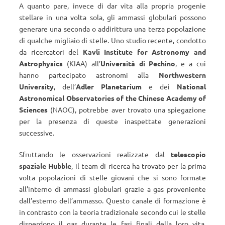
A quanto pare, invece di dar vita alla propria progenie
stellare in una volta sola, gli ammassi globulari possono
generare una seconda o addirittura una terza popolazione
di qualche migliaio di stelle. Uno studio recente, condotto
da ricercatori del
Kavli Institute for Astronomy and
Astrophysics
(KIAA) all’
Università di Pechino
, e a cui
hanno partecipato astronomi alla
Northwestern
University
, dell’
Adler Planetarium
e dei
National
Astronomical Observatories of the Chinese Academy of
Sciences
(NAOC), potrebbe aver trovato una spiegazione
per la presenza di queste inaspettate generazioni
successive.
Sfruttando le osservazioni realizzate dal
telescopio
spaziale Hubble
, il team di ricerca ha trovato per la prima
volta popolazioni di stelle giovani che si sono formate
all’interno di ammassi globulari grazie a gas proveniente
dall’esterno dell’ammasso. Questo canale di formazione è
in contrasto con la teoria tradizionale secondo cui le stelle
disperdono il gas durante le fasi finali della loro vita,