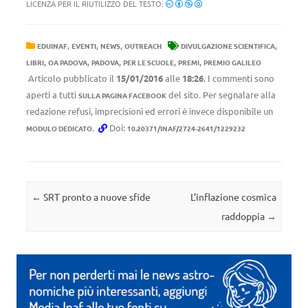
LICENZA PER IL RIUTILIZZO DEL TESTO:
,
,
,
,
EDUINAF
EVENTI
NEWS
OUTREACH
DIVULGAZIONE SCIENTIFICA
,
,
,
,
,
LIBRI
OA PADOVA
PADOVA
PER LE SCUOLE
PREMI
PREMIO GALILEO
Articolo pubblicato il
15/01/2016
alle
18:26
. I commenti sono
aperti a tutti
del sito. Per segnalare alla
SULLA PAGINA FACEBOOK
redazione refusi, imprecisioni ed errori è invece disponibile un
.
Doi:
MODULO DEDICATO
10.20371/INAF/2724-2641/1229232
Navigazione articolo
←
SRT pronto a nuove sfide
L’inflazione cosmica
raddoppia
→