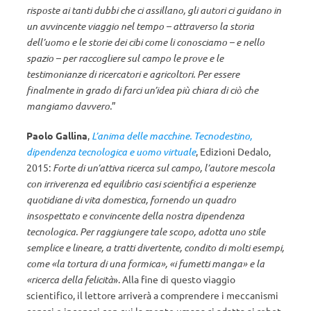
risposte ai tanti dubbi che ci assillano, gli autori ci guidano in
un avvincente viaggio nel tempo – attraverso la storia
dell’uomo e le storie dei cibi come li conosciamo – e nello
spazio – per raccogliere sul campo le prove e le
testimonianze di ricercatori e agricoltori. Per essere
finalmente in grado di farci un’idea più chiara di ciò che
mangiamo davvero.
”
Paolo Gallina
,
L’anima delle macchine. Tecnodestino,
dipendenza tecnologica e uomo virtuale
, Edizioni Dedalo,
2015:
Forte di un’attiva ricerca sul campo, l’autore mescola
con irriverenza ed equilibrio casi scientifici a esperienze
quotidiane di vita domestica, fornendo un quadro
insospettato e convincente della nostra dipendenza
tecnologica. Per raggiungere ta­le scopo, adotta uno stile
semplice e lineare, a trat­ti divertente, condito di molti esempi,
come «la tortura di una for­mi­ca», «i fumetti manga» e la
«ricerca della felicità
». Alla fine di questo viaggio
scientifico, il lettore arriverà a comprendere i meccani­­smi