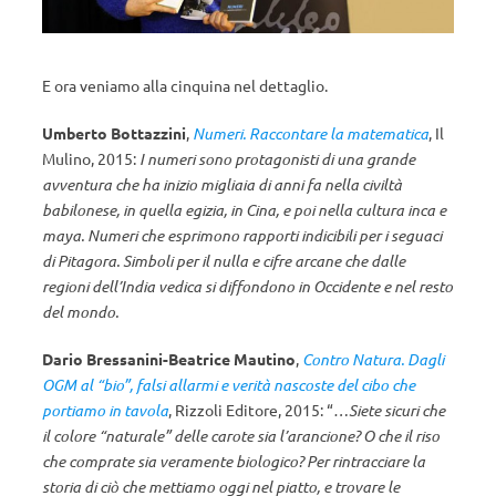
E ora veniamo alla cinquina nel dettaglio.
Umberto Bottazzini
,
Numeri. Raccontare la matematica
, Il
Mulino, 2015:
I numeri sono protagonisti di una grande
avventura che ha inizio migliaia di anni fa nella civiltà
babilonese, in quella egizia, in Cina, e poi nella cultura inca e
maya. Numeri che esprimono rapporti indicibili per i seguaci
di Pitagora. Simboli per il nulla e cifre arcane che dalle
regioni dell’India vedica si diffondono in Occidente e nel resto
del mondo.
Dario Bressanini-Beatrice Mautino
,
Contro Natura. Dagli
OGM al “bio”, falsi allarmi e verità nascoste del cibo che
portiamo in tavola
, Rizzoli Editore, 2015: “
…Siete sicuri che
il colore “naturale” delle carote sia l’arancione? O che il riso
che comprate sia veramente biologico? Per rintracciare la
storia di ciò che mettiamo oggi nel piatto, e trovare le