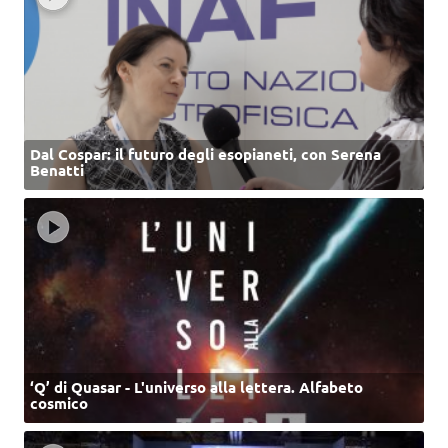
Dal Cospar: il futuro degli esopianeti, con Serena
Benatti
‘Q’ di Quasar - L'universo alla lettera. Alfabeto
cosmico