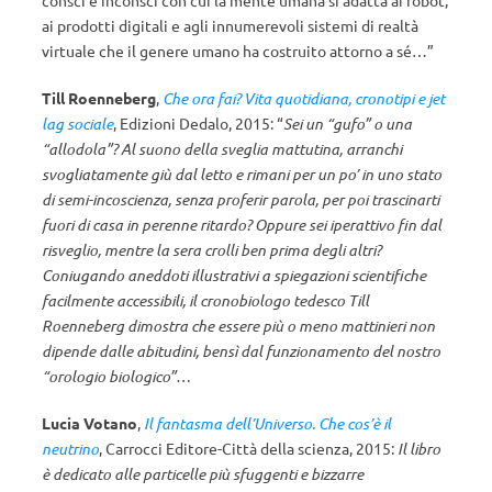
consci e inconsci con cui la mente uma­na si adatta ai robot,
ai prodotti digitali e agli innumerevoli sistemi di real­tà
virtuale che il genere umano ha costruito attorno a sé…”
Till Roenneberg
,
Che ora fai? Vita quotidiana, cronotipi e jet
lag sociale
, Edizioni Dedalo, 2015: “
Sei un “gufo” o una
“allodola”? Al suono della sveglia mattutina, arranchi
svogliatamente giù dal letto e rimani per un po’ in uno stato
di semi-incoscienza, senza proferir parola, per poi trascinarti
fuori di casa in perenne ritardo? Oppure sei iperattivo fin dal
risveglio, mentre la sera crolli ben prima degli altri?
Coniugando aneddoti illustrativi a spiegazioni scientifiche
facilmente accessibili, il cronobiologo tedesco Till
Roenneberg dimostra che essere più o meno mattinieri non
dipende dalle abitudini, bensì dal funzionamento del nostro
“orologio biologico”…
Lucia Votano
,
Il fantasma dell’Universo. Che cos’è il
neutrino
, Carrocci Editore-Città della scienza, 2015:
Il libro
è dedicato alle particelle più sfuggenti e bizzarre