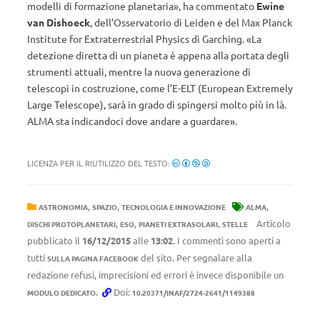
modelli di formazione planetaria», ha commentato
Ewine
van Dishoeck
, dell’Osservatorio di Leiden e del Max Planck
Institute for Extraterrestrial Physics di Garching. «La
detezione diretta di un pianeta è appena alla portata degli
strumenti attuali, mentre la nuova generazione di
telescopi in costruzione, come l’E-ELT (European Extremely
Large Telescope), sarà in grado di spingersi molto più in là.
ALMA sta indicandoci dove andare a guardare».
LICENZA PER IL RIUTILIZZO DEL TESTO:
,
,
,
ASTRONOMIA
SPAZIO
TECNOLOGIA E INNOVAZIONE
ALMA
,
,
,
Articolo
DISCHI PROTOPLANETARI
ESO
PIANETI EXTRASOLARI
STELLE
pubblicato il
16/12/2015
alle
13:02
. I commenti sono aperti a
tutti
del sito. Per segnalare alla
SULLA PAGINA FACEBOOK
redazione refusi, imprecisioni ed errori è invece disponibile un
.
Doi:
MODULO DEDICATO
10.20371/INAF/2724-2641/1149388