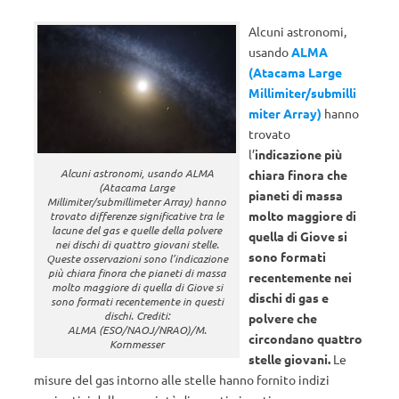
Alcuni astronomi,
usando
ALMA
(Atacama Large
Millimiter/submilli
miter Array)
hanno
trovato
l’
indicazione più
Alcuni astronomi, usando ALMA
chiara finora che
(Atacama Large
pianeti di massa
Millimiter/submillimeter Array) hanno
molto maggiore di
trovato differenze significative tra le
lacune del gas e quelle della polvere
quella di Giove si
nei dischi di quattro giovani stelle.
sono formati
Queste osservazioni sono l’indicazione
più chiara finora che pianeti di massa
recentemente nei
molto maggiore di quella di Giove si
dischi di gas e
sono formati recentemente in questi
dischi. Crediti:
polvere che
ALMA (ESO/NAOJ/NRAO)/M.
circondano quattro
Kornmesser
stelle giovani.
Le
misure del gas intorno alle stelle hanno fornito indizi