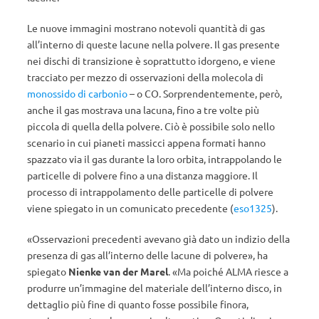
Le nuove immagini mostrano notevoli quantità di gas
all’interno di queste lacune nella polvere. Il gas presente
nei dischi di transizione è soprattutto idorgeno, e viene
tracciato per mezzo di osservazioni della molecola di
monossido di carbonio
– o CO. Sorprendentemente, però,
anche il gas mostrava una lacuna, fino a tre volte più
piccola di quella della polvere. Ciò è possibile solo nello
scenario in cui pianeti massicci appena formati hanno
spazzato via il gas durante la loro orbita, intrappolando le
particelle di polvere fino a una distanza maggiore. Il
processo di intrappolamento delle particelle di polvere
viene spiegato in un comunicato precedente (
eso1325
).
«Osservazioni precedenti avevano già dato un indizio della
presenza di gas all’interno delle lacune di polvere», ha
spiegato
Nienke van der Marel
. «Ma poiché ALMA riesce a
produrre un’immagine del materiale dell’interno disco, in
dettaglio più fine di quanto fosse possibile finora,