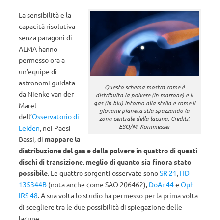
La sensibilità e la
capacità risolutiva
senza paragoni di
ALMA hanno
permesso ora a
un’equipe di
astronomi guidata
Questo schema mostra come è
da Nienke van der
distribuita la polvere (in marrone) e il
gas (in blu) intorno alla stella e come il
Marel
giovane pianeta stia spazzando la
dell’
Osservatorio di
zona centrale della lacuna. Crediti:
ESO/M. Kornmesser
Leiden
, nei Paesi
Bassi, di
mappare la
distribuzione del gas e della polvere in quattro di questi
dischi di transizione, meglio di quanto sia finora stato
possibile
. Le quattro sorgenti osservate sono
SR 21
,
HD
135344B
(nota anche come SAO 206462),
DoAr 44
e
Oph
IRS 48
. A sua volta lo studio ha permesso per la prima volta
di scegliere tra le due possibilità di spiegazione delle
lacune.