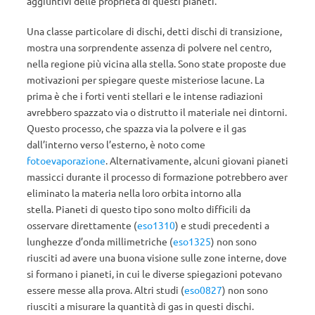
aggiuntivi delle proprietà di questi pianeti.
Una classe particolare di dischi, detti dischi di transizione,
mostra una sorprendente assenza di polvere nel centro,
nella regione più vicina alla stella. Sono state proposte due
motivazioni per spiegare queste misteriose lacune. La
prima è che i forti venti stellari e le intense radiazioni
avrebbero spazzato via o distrutto il materiale nei dintorni.
Questo processo, che spazza via la polvere e il gas
dall’interno verso l’esterno, è noto come
fotoevaporazione
. Alternativamente, alcuni giovani pianeti
massicci durante il processo di formazione potrebbero aver
eliminato la materia nella loro orbita intorno alla
stella. Pianeti di questo tipo sono molto difficili da
osservare direttamente (
eso1310
) e studi precedenti a
lunghezze d’onda millimetriche (
eso1325
) non sono
riusciti ad avere una buona visione sulle zone interne, dove
si formano i pianeti, in cui le diverse spiegazioni potevano
essere messe alla prova. Altri studi (
eso0827
) non sono
riusciti a misurare la quantità di gas in questi dischi.