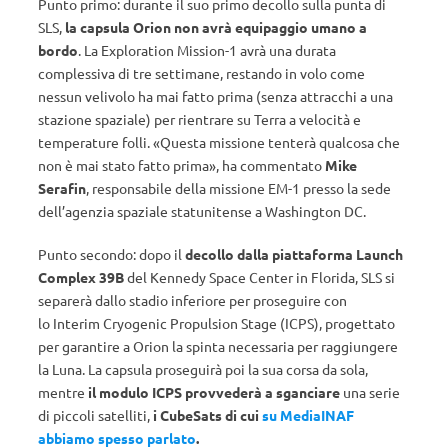
Punto primo: durante il suo primo decollo sulla punta di
SLS,
la capsula Orion non avrà equipaggio umano a
bordo
. La Exploration Mission-1 avrà una durata
complessiva di tre settimane, restando in volo come
nessun velivolo ha mai fatto prima (senza attracchi a una
stazione spaziale) per rientrare su Terra a velocità e
temperature folli. «Questa missione tenterà qualcosa che
non è mai stato fatto prima», ha commentato
Mike
Serafin
, responsabile della missione EM-1 presso la sede
dell’agenzia spaziale statunitense a Washington DC.
Punto secondo: dopo il
decollo dalla piattaforma Launch
Complex 39B
del Kennedy Space Center in Florida, SLS si
separerà dallo stadio inferiore per proseguire con
lo Interim Cryogenic Propulsion Stage (ICPS), progettato
per garantire a Orion la spinta necessaria per raggiungere
la Luna. La capsula proseguirà poi la sua corsa da sola,
mentre
il modulo ICPS provvederà a sganciare
una serie
di piccoli satelliti,
i CubeSats di cui
su MediaINAF
abbiamo spesso parlato
.