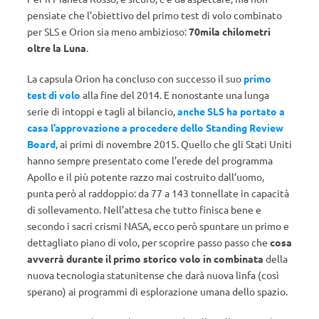
pensiate che l’obiettivo del primo test di volo combinato
per SLS e Orion sia meno ambizioso:
70mila chilometri
oltre la Luna
.
La capsula Orion ha concluso con successo il suo
primo
test di volo
alla fine del 2014. E nonostante una lunga
serie di intoppi e tagli al bilancio,
anche SLS ha portato a
casa l’approvazione a procedere dello Standing Review
Board
, ai primi di novembre 2015. Quello che gli Stati Uniti
hanno sempre presentato come l’erede del programma
Apollo e il più potente razzo mai costruito dall’uomo,
punta però al raddoppio: da 77 a 143 tonnellate in capacità
di sollevamento. Nell’attesa che tutto finisca bene e
secondo i sacri crismi NASA, ecco però spuntare un primo e
dettagliato piano di volo, per scoprire passo passo che
cosa
avverrà durante il primo storico volo in combinata
della
nuova tecnologia statunitense che darà nuova linfa (così
sperano) ai programmi di esplorazione umana dello spazio.