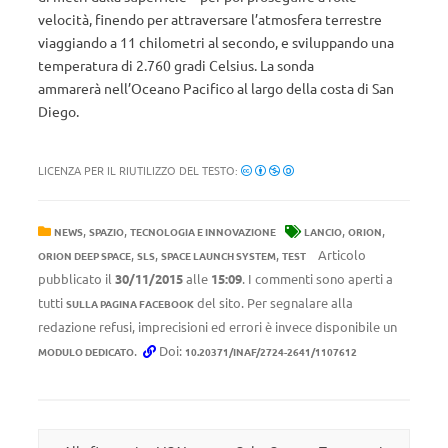
velocità, finendo per attraversare l’atmosfera terrestre
viaggiando a 11 chilometri al secondo, e sviluppando una
temperatura di 2.760 gradi Celsius. La sonda
ammarerà nell’Oceano Pacifico al largo della costa di San
Diego.
LICENZA PER IL RIUTILIZZO DEL TESTO:
,
,
,
,
NEWS
SPAZIO
TECNOLOGIA E INNOVAZIONE
LANCIO
ORION
,
,
,
Articolo
ORION DEEP SPACE
SLS
SPACE LAUNCH SYSTEM
TEST
pubblicato il
30/11/2015
alle
15:09
. I commenti sono aperti a
tutti
del sito. Per segnalare alla
SULLA PAGINA FACEBOOK
redazione refusi, imprecisioni ed errori è invece disponibile un
.
Doi:
MODULO DEDICATO
10.20371/INAF/2724-2641/1107612