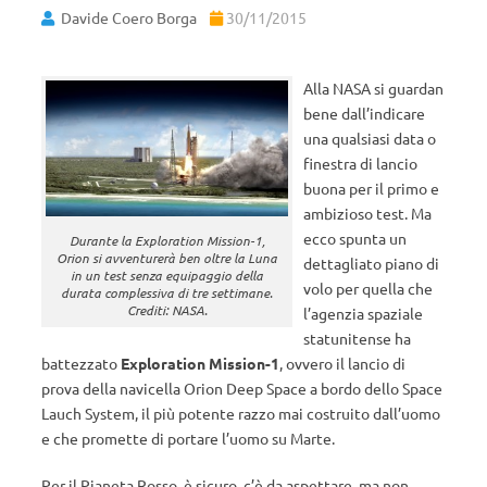
Davide Coero Borga
30/11/2015
Alla NASA si guardan
bene dall’indicare
una qualsiasi data o
finestra di lancio
buona per il primo e
ambizioso test. Ma
ecco spunta un
Durante la Exploration Mission-1,
Orion si avventurerà ben oltre la Luna
dettagliato piano di
in un test senza equipaggio della
volo per quella che
durata complessiva di tre settimane.
Crediti: NASA.
l’agenzia spaziale
statunitense ha
battezzato
Exploration Mission-1
, ovvero il lancio di
prova della navicella Orion Deep Space a bordo dello Space
Lauch System, il più potente razzo mai costruito dall’uomo
e che promette di portare l’uomo su Marte.
Per il Pianeta Rosso, è sicuro, c’è da aspettare, ma non