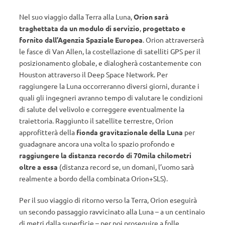
Nel suo viaggio dalla Terra alla Luna,
Orion sarà
traghettata da un modulo di servizio
,
progettato e
fornito dall’Agenzia Spaziale Europea
. Orion attraverserà
le fasce di Van Allen, la costellazione di satelliti GPS per il
posizionamento globale, e dialogherà costantemente con
Houston attraverso il Deep Space Network. Per
raggiungere la Luna occorreranno diversi giorni, durante i
quali gli ingegneri avranno tempo di valutare le condizioni
di salute del velivolo e correggere eventualmente la
traiettoria. Raggiunto il satellite terrestre, Orion
approfitterà della
fionda gravitazionale della Luna
per
guadagnare ancora una volta lo spazio profondo e
raggiungere la distanza recordo di 70mila chilometri
oltre a essa
(distanza record se, un domani, l’uomo sarà
realmente a bordo della combinata Orion+SLS).
Per il suo viaggio di ritorno verso la Terra, Orion eseguirà
un secondo passaggio ravvicinato alla Luna – a un centinaio
di metri dalla superficie – per poi proseguire a folle