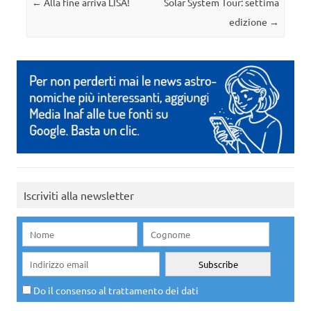
Navigazione articolo
←
Alla fine arriva LISA!
Solar System Tour: settima
edizione
→
Iscriviti alla newsletter
Do il consenso al trattamento dei dati