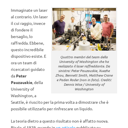
Immaginate un laser
al contrario. Un laser
il cui raggio, invece
di fondere il
bersaglio, lo
raffredda. Ebbene,
questo incredibile
dispositivo esiste. E
Quattro membri del team della
University of Washington che ha
ora un team di
realizzato il laser raffreddante. Da
ricercatori guidato
sinistra: Peter Pauzauskie, Xuezhe
Zhou, Bennett Smith, Matthew Crane
da
Peter
e Paden Roder (non in foto). Crediti:
Pauzauskie
, della
Dennis Wise / University of
University of
Washington
Washington, a
Seattle, è riuscito per la prima volta a dimostrare che è
possibile utilizzarlo per rinfrescare un liquido.
La teoria dietro a questo risultato non è affatto nuova.
Risale al 1929, quando in
un articolo
pubblicato su