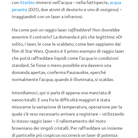
con
itterbio
immersi nell’acqua – nella fattispecie,
acqua
pesante
(D2O, due atomi di deuterio e uno di ossigeno) –
irraggiandoli con un laser a infrarossi.
Ma come può un raggio laser
raffreddare
? Non dovrebbe
avvenire il contrario? La domanda è più che legittima: «Di
solito, i laser, le cose le scaldano, come ben sappiamo dai
film di Star Wars. Questo è il primo esempio di raggio laser
che potrà raffreddare liquidi come l’acqua in condizioni
standard. Se fosse o meno possibile era davvero una
domanda aperta», conferma Pauzauskie, «perché
normalmente l’acqua, quando è illuminata, si scalda».
Intendiamoci, qui si parla di appena una manciata di
nanocristalli. E una fra le difficoltà maggiori è stata
misurarne la variazione di temperatura, operazione per la
quale s’è reso necessario arrivare a registrare – utilizzando
lo stesso raggio laser – il rallentamento del moto
browniano dei singoli cristalli. Per raffreddare un insieme
di particelle più cospicuo occorrerà un laser di potenza