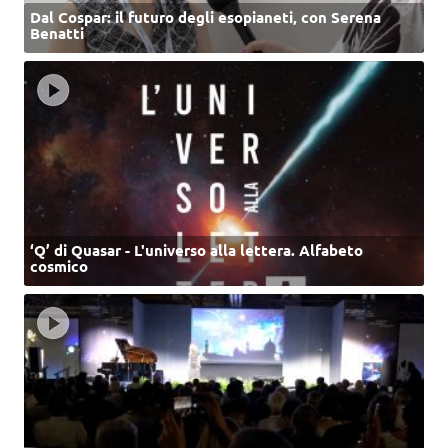
Dal Cospar: il futuro degli esopianeti, con Serena
Benatti
‘Q’ di Quasar - L'universo alla lettera. Alfabeto
cosmico