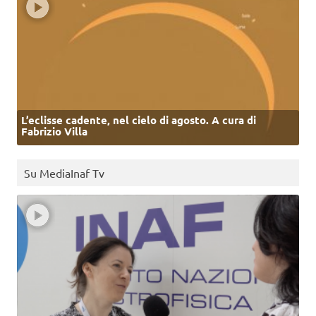
L’eclisse cadente, nel cielo di agosto. A cura di
Fabrizio Villa
Su MediaInaf Tv