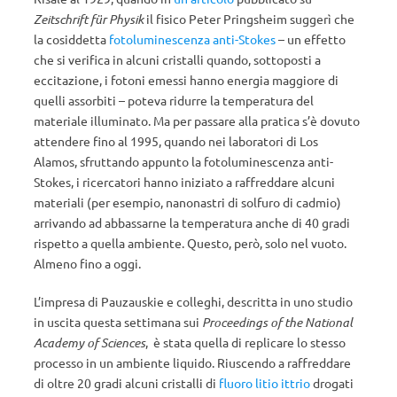
Zeitschrift für Physik
il fisico Peter Pringsheim suggerì che
la cosiddetta
fotoluminescenza anti-Stokes
– un effetto
che si verifica in alcuni cristalli quando, sottoposti a
eccitazione, i fotoni emessi hanno energia maggiore di
quelli assorbiti – poteva ridurre la temperatura del
materiale illuminato. Ma per passare alla pratica s’è dovuto
attendere fino al 1995, quando nei laboratori di Los
Alamos, sfruttando appunto la fotoluminescenza anti-
Stokes, i ricercatori hanno iniziato a raffreddare alcuni
materiali (per esempio, nanonastri di solfuro di cadmio)
arrivando ad abbassarne la temperatura anche di 40 gradi
rispetto a quella ambiente. Questo, però, solo nel vuoto.
Almeno fino a oggi.
L’impresa di Pauzauskie e colleghi, descritta in uno studio
in uscita questa settimana sui
Proceedings of the National
Academy of Sciences
, è stata quella di replicare lo stesso
processo in un ambiente liquido. Riuscendo a raffreddare
di oltre 20 gradi alcuni cristalli di
fluoro litio ittrio
drogati