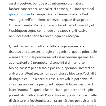
assai maggiore. Dunque è quantomeno prematuro
fantasticare scenari apocalittici come quelli innescati dal
ghiaccio-nove
, la nanoparticella – immaginata da Kurt
Vonnegut nell’omonimo romanzo – capace di surgelare
l’intero pianeta. Ma il risultato ottenuto alla University of
Washington segna comunque una tappa significativa
nell’incessante sfida fra tecnologia ed entropia.
Quanto ai vantaggi offerti dalla refrigerazione laser
rispetto alle altre tecnologie criogeniche, quello principale
è senza dubbio la precisione, intesa in termini spaziali. Le
applicazioni più promettenti sono infatti in ambito
biologico: sarà per esempio possibile, sperano i ricercatori,
arrivare a rallentare, se non addirittura a bloccare, l’attività
di singole cellule o parti di esse. Notevoli le potenzialità
che si aprono anche per quanto riguarda la costruzione di
laser “normali” – quelli che bruciano, per intenderci – più
potenti di quelli attuali: l’obiettivo, in questo caso, è quello
di sfruttare la fotoluminescenza anti-Stokes per evitarne il
surriscaldamento, scongiurando così il conseguente rischio