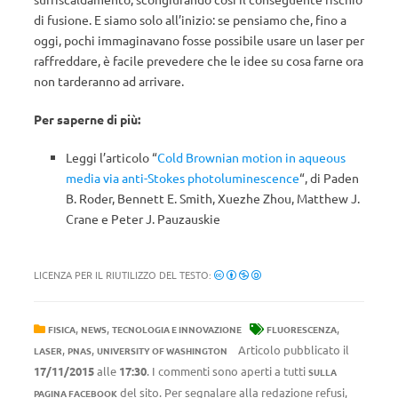
di fusione. E siamo solo all’inizio: se pensiamo che, fino a
oggi, pochi immaginavano fosse possibile usare un laser per
raffreddare, è facile prevedere che le idee su cosa farne ora
non tarderanno ad arrivare.
Per saperne di più:
Leggi l’articolo “
Cold Brownian motion in aqueous
media via anti-Stokes photoluminescence
“, di Paden
B. Roder, Bennett E. Smith, Xuezhe Zhou, Matthew J.
Crane e Peter J. Pauzauskie
LICENZA PER IL RIUTILIZZO DEL TESTO:
,
,
,
FISICA
NEWS
TECNOLOGIA E INNOVAZIONE
FLUORESCENZA
,
,
Articolo pubblicato il
LASER
PNAS
UNIVERSITY OF WASHINGTON
17/11/2015
alle
17:30
. I commenti sono aperti a tutti
SULLA
del sito. Per segnalare alla redazione refusi,
PAGINA FACEBOOK