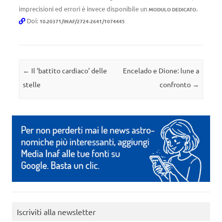
imprecisioni ed errori è invece disponibile un
.
MODULO DEDICATO
Doi:
10.20371/INAF/2724-2641/1074445
Navigazione articolo
←
Il ‘battito cardiaco’ delle
Encelado e Dione: lune a
stelle
confronto
→
Iscriviti alla newsletter