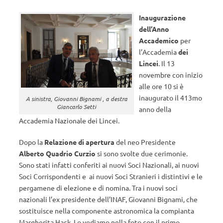
Inaugurazione
dell’Anno
Accademico
per
l’Accademia
dei
Lincei
. Il 13
novembre con inizio
alle ore 10 si è
inaugurato il 413mo
A sinistra, Giovanni Bignami , a destra
Giancarlo Setti
anno della
Accademia Nazionale dei Lincei.
Dopo la
Relazione di apertura
del neo Presidente
Alberto
Quadrio Curzio
si sono svolte due cerimonie.
Sono stati infatti conferiti ai nuovi Soci Nazionali, ai nuovi
Soci Corrispondenti e ai nuovi Soci Stranieri i distintivi e le
pergamene di elezione e di nomina. Tra i nuovi soci
nazionali l’ex presidente dell’INAF, Giovanni Bignami, che
sostituisce nella componente astronomica la compianta
Margherita Hack. Lo vediamo nella foto con il primo