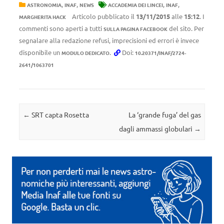
,
,
,
,
ASTRONOMIA
INAF
NEWS
ACCADEMIA DEI LINCEI
INAF
Articolo pubblicato il
13/11/2015
alle
15:12
. I
MARGHERITA HACK
commenti sono aperti a tutti
del sito. Per
SULLA PAGINA FACEBOOK
segnalare alla redazione refusi, imprecisioni ed errori è invece
disponibile un
.
Doi:
MODULO DEDICATO
10.20371/INAF/2724-
2641/1063701
Navigazione articolo
←
SRT capta Rosetta
La ‘grande fuga’ del gas
dagli ammassi globulari
→