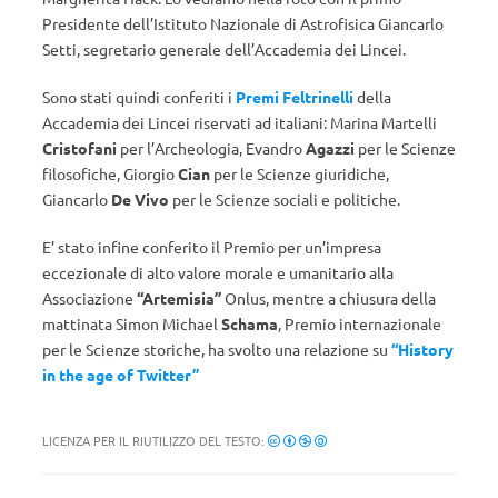
Presidente dell’Istituto Nazionale di Astrofisica Giancarlo
Setti, segretario generale dell’Accademia dei Lincei.
Sono stati quindi conferiti i
Premi Feltrinelli
della
Accademia dei Lincei riservati ad italiani: Marina Martelli
Cristofani
per l’Archeologia, Evandro
Agazzi
per le Scienze
filosofiche, Giorgio
Cian
per le Scienze giuridiche,
Giancarlo
De Vivo
per le Scienze sociali e politiche.
E’ stato infine conferito il Premio per un’impresa
eccezionale di alto valore morale e umanitario alla
Associazione
“Artemisia”
Onlus, mentre a chiusura della
mattinata Simon Michael
Schama
, Premio internazionale
per le Scienze storiche, ha svolto una relazione su
“History
in the age of Twitter”
LICENZA PER IL RIUTILIZZO DEL TESTO: