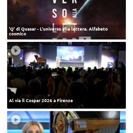
‘Q’ di Quasar - L'universo alla lettera. Alfabeto
cosmico
Al via il Cospar 2026 a Firenze