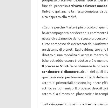
progressivo, fornivano buoni risultati per il
fine del processo
arrivava ad avere masse 
finivano qui: anche la massa complessiva dei
alta rispetto alla realtà.
«Capire perché Marte è più piccolo di quant
ha accompagnato per decenni» commenta Lev
nasce direttamente dallo stesso processo di 
tutto composto da ricercatori del Southwest 
un sistema di pianeti. Essi evidenziano che la
diretto di una modalità di accrescimento 
(che potrebbe essere tradotto più o meno c
Il processo VSPA fa condensare la polvere 
centimetro di diametro
, alcuni dei quali 
gravitazionale, per formare oggetti delle di
asteroidi primordiali possono inglobare effic
attrito aerodinamico. Il processo descritto è 
asteroidi a dimensioni planetarie e in tempi
Tuttavia, questi nuovi modelli evidenziano an