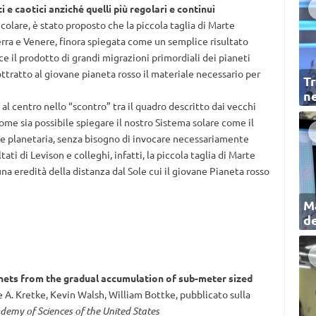
i e caotici anziché quelli più regolari e continui
ticolare, è stato proposto che la piccola taglia di Marte
Terra e Venere, finora spiegata come un semplice risultato
ce il prodotto di grandi migrazioni primordiali dei pianeti
tratto al giovane pianeta rosso il materiale necessario per
Tr
ne
la al centro nello “scontro” tra il quadro descritto dai vecchi
ome sia possibile spiegare il nostro Sistema solare come il
e planetaria, senza bisogno di invocare necessariamente
tati di Levison e colleghi, infatti, la piccola taglia di Marte
eredità della distanza dal Sole cui il giovane Pianeta rosso
Ma
de
anets from the gradual accumulation of sub-meter sized
e A. Kretke, Kevin Walsh, William Bottke, pubblicato sulla
demy of Sciences of the United States