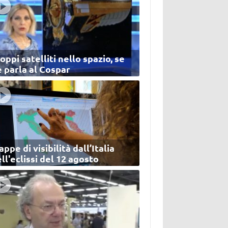
oppi satelliti nello spazio, se
 parla al Cospar
ppe di visibilità dall’Italia
ll'eclissi del 12 agosto