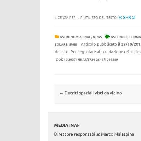
LICENZA PER IL RIUTILIZZO DEL TESTO:
,
,
,
ASTRONOMIA
INAF
NEWS
ASTEROIDI
FORMA
,
Articolo pubblicato il
27/10/201
SOLARE
SWRI
del sito. Per segnalare alla redazione refusi, i
Doi:
10.20371/INAF/2724-2641/1019589
Navigazione articolo
←
Detriti spaziali visti da vicino
MEDIA INAF
Direttore responsabile: Marco Malaspina