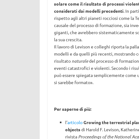
solare come il risultato di processi violent
considerati dai modelli precedenti
. In par
rispetto agli altri pianeti rocciosi come la 
causale del processo di formazione, sia inve
giganti, che avrebbero sistematicamente sot
la sua crescita.
Il lavoro di Levison e colleghi riporta la pal
modelli e da quelli più recenti, mostrando c
risultato
naturale
del processo di formazion
eventi catastrofici e violenti. Secondo i risul
può essere spiegata semplicemente come una 
si sarebbe formato».
Per saperne di più:
l’
articolo
Growing the terrestrial pl
objects
di Harold F. Levison, Katherin
rivista
Proceedings of the National Aca