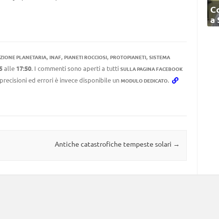
C
a
,
,
,
,
ZIONE PLANETARIA
INAF
PIANETI ROCCIOSI
PROTOPIANETI
SISTEMA
5
alle
17:50
. I commenti sono aperti a tutti
SULLA PAGINA FACEBOOK
mprecisioni ed errori è invece disponibile un
.
MODULO DEDICATO
Antiche catastrofiche tempeste solari
→