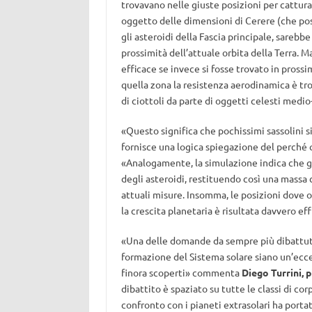
trovavano nelle giuste posizioni per cattura
oggetto delle dimensioni di Cerere (che poss
gli asteroidi della Fascia principale, sareb
prossimità dell’attuale orbita della Terra. 
efficace se invece si fosse trovato in prossi
quella zona la resistenza aerodinamica è tr
di ciottoli da parte di oggetti celesti medio
«Questo significa che pochissimi sassolini si
fornisce una logica spiegazione del perché 
«Analogamente, la simulazione indica che gli 
degli asteroidi, restituendo così una massa 
attuali misure. Insomma, le posizioni dove og
la crescita planetaria è risultata davvero eff
«Una delle domande da sempre più dibattute 
formazione del Sistema solare siano un’eccez
finora scoperti» commenta
Diego Turrini, 
dibattito è spaziato su tutte le classi di corpi
confronto con i pianeti extrasolari ha porta