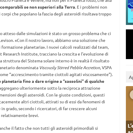
 nostro Pianeta e Venere, ma non per il Pianeta rosso, che alla
comparabili se non superiori alla Terra
. E i problemi non
 corpi che popolano la fascia degli asteroidi risultava troppo
o atteso dalle simulazioni è stato un grosso problema che ci
ison. «Con il nostro lavoro, abbiamo una soluzione che
formazione planetaria». I nuovi calcoli realizzati dal team,
Research Institute, tracciano la crescita e l’evoluzione di
 struttura del Sistema solare interno è in realtà il risultato
planetario denominata
Viscously Stirred Pebble Accretion
, VSPA
ome “accrescimento tramite ciottoli agitati viscosamente”).
A
planetaria fino a dare origine a “sassolini” di qualche
si aggregano ulteriormente sotto la reciproca attrazione
mensioni degli asteroidi. Con le giuste condizioni, questi
acemente altri ciottoli, attirati su di essi da fenomeni di
in grado, secondo i ricercatori, di far crescere alcuni
 relativamente brevi.
L’
che il fatto che non tutti gli asteroidi primordiali si
ag