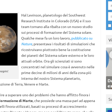
Hal Levinson, planetologo del Southwest
Research Institute in Colorado (USA) e il suo
team tornano alla ribalta con un nuovo studio
sui processi di formazione del Sistema solare.
Qualche mese fa un loro lavoro,
pubblicato su
V
Nature
, presentava i risultati di simulazioni che
ricostruivano piuttosto bene la costituzione
dei pianeti del Sistema solare esterno e le loro
attuali orbite. Ora gli scienziati si sono
concentrati nel simulare cosa è avvenuto nelle
magini:
prime decine di milioni di anni della zona più
interna del nostro Sistema planetario,
Da
uzione di Terra, Venere e Marte.
e
ire a superare uno dei problemi che hanno afflitto finora i
S
formazione di Marte
, che possiede una massa pari ad appena
delli finora utilizzati, basati su processi di accrescimento