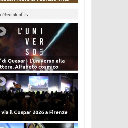
u MediaInaf Tv
’ di Quasar - L'universo alla
ettera. Alfabeto cosmico
 via il Cospar 2026 a Firenze