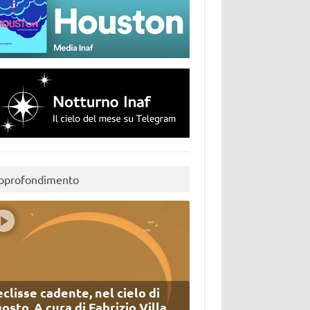
pprofondimento
eclisse cadente, nel cielo di
osto. A cura di Fabrizio Villa