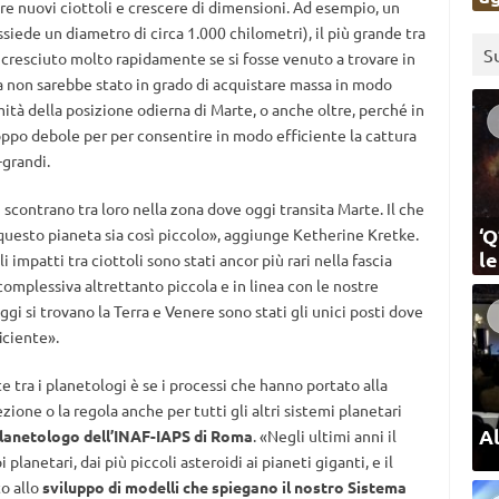
re nuovi ciottoli e crescere di dimensioni. Ad esempio, un
iede un diametro di circa 1.000 chilometri), il più grande tra
S
be cresciuto molto rapidamente se si fosse venuto a trovare in
Ma non sarebbe stato in grado di acquistare massa in modo
mità della posizione odierna di Marte, o anche oltre, perché in
oppo debole per per consentire in modo efficiente la cattura
-grandi.
 scontrano tra loro nella zona dove oggi transita Marte. Il che
‘Q
questo pianeta sia così piccolo», aggiunge Ketherine Kretke.
l
impatti tra ciottoli sono stati ancor più rari nella fascia
complessiva altrettanto piccola e in linea con le nostre
gi si trovano la Terra e Venere sono stati gli unici posti dove
iciente».
tra i planetologi è se i processi che hanno portato alla
ione o la regola anche per tutti gli altri sistemi planetari
Al
planetologo dell’INAF-IAPS di Roma
. «Negli ultimi anni il
 planetari, dai più piccoli asteroidi ai pianeti giganti, e il
to allo
sviluppo di modelli che spiegano il nostro Sistema