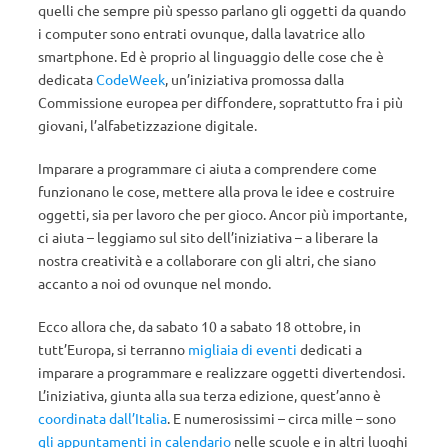
quelli che sempre più spesso parlano gli oggetti da quando
i computer sono entrati ovunque, dalla lavatrice allo
smartphone. Ed è proprio al linguaggio delle cose che è
dedicata
CodeWeek
, un’iniziativa promossa dalla
Commissione europea per diffondere, soprattutto fra i più
giovani, l’alfabetizzazione digitale.
Imparare a programmare ci aiuta a comprendere come
funzionano le cose, mettere alla prova le idee e costruire
oggetti, sia per lavoro che per gioco. Ancor più importante,
ci aiuta – leggiamo sul sito dell’iniziativa – a liberare la
nostra creatività e a collaborare con gli altri, che siano
accanto a noi od ovunque nel mondo.
Ecco allora che, da sabato 10 a sabato 18 ottobre, in
tutt’Europa, si terranno
migliaia di eventi
dedicati a
imparare a programmare e realizzare oggetti divertendosi.
L’iniziativa, giunta alla sua terza edizione, quest’anno è
coordinata dall’Italia
. E numerosissimi – circa mille – sono
gli appuntamenti in calendario
nelle scuole e in altri luoghi