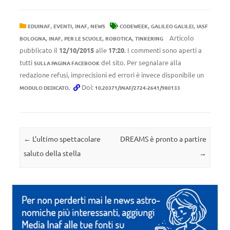
,
,
,
,
,
EDUINAF
EVENTI
INAF
NEWS
CODEWEEK
GALILEO GALILEI
IASF
,
,
,
,
Articolo
BOLOGNA
INAF
PER LE SCUOLE
ROBOTICA
TINKERING
pubblicato il
12/10/2015
alle
17:20
. I commenti sono aperti a
tutti
del sito. Per segnalare alla
SULLA PAGINA FACEBOOK
redazione refusi, imprecisioni ed errori è invece disponibile un
.
Doi:
MODULO DEDICATO
10.20371/INAF/2724-2641/980133
Navigazione articolo
←
L’ultimo spettacolare
DREAMS è pronto a partire
saluto della stella
→