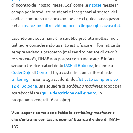
d’incontro del nostro Paese. Così come le
risorse
messe in
campo per introdurre studenti e insegnanti ai segreti del
codice, compreso un corso online che ci guida passo passo
nella
costruzione di un videogioco in linguaggio Javascript
.
Essendo una settimana che sarebbe piaciuta moltissimo a
Galileo, e considerando quanto astrofisica e informatica da
sempre vadano a braccetto (mai sentito parlare di
calcoli
astronomici
?), l’INAF non poteva certo mancare. E infatti
saranno tre ricercatori dello
IASF di Bologna
, insieme a
CoderDojo
di
Cento
(FE), a costruire con la filosofia del
tinkering
, insieme agli studenti dell’
Istituto comprensivo
12 di Bologna
, una squadra di
scribbling machines
: robot per
scarabocchiare (
qui la descrizione dell’evento
, in
programma venerdì 16 ottobre).
Vuoi sapere come sono fatte le
scribbling machines
e
che c’entrano con l’astronomia? Guarda il video di INAF-
TV: