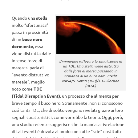
Quando una
stella
molto “sfortunata”
passa in prossimità
di un
buco nero
dormiente
, essa
viene distrutta dalle
intense forze di
L’immagine raffigura la simulazione di
un TDE. Una stella viene distrutta
marea: si parla di
dalle forze di marea passando in
“evento distruttivo
vicinanza di un buco nero. Credit:
NASA/S. Gezari (JHU)/J. Guillochon
mareale”, meglio
(UCSC)
noto come
TDE
(Tidal Disruption Event)
, un processo che alimenta per
breve tempo il buco nero. Stranamente, non si conoscono
così tanti TDE, che di solito vengono rivelati grazie ai loro
segnali caratteristici, come vorrebbe la teoria. Oggi, però,
uno studio recente suggerisce che la mancata rivrelazione
di tali eventi è dovuta al modo con cui le “scie” costituite