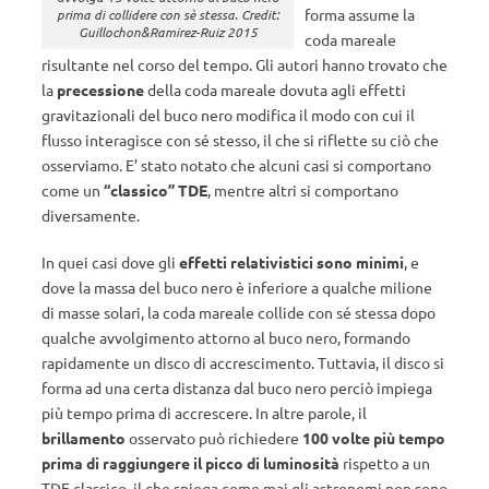
forma assume la
prima di collidere con sè stessa. Credit:
Guillochon&Ramirez-Ruiz 2015
coda mareale
risultante nel corso del tempo. Gli autori hanno trovato che
la
precessione
della coda mareale dovuta agli effetti
gravitazionali del buco nero modifica il modo con cui il
flusso interagisce con sé stesso, il che si riflette su ciò che
osserviamo. E’ stato notato che alcuni casi si comportano
come un
“classico” TDE
, mentre altri si comportano
diversamente.
In quei casi dove gli
effetti relativistici sono minimi
, e
dove la massa del buco nero è inferiore a qualche milione
di masse solari, la coda mareale collide con sé stessa dopo
qualche avvolgimento attorno al buco nero, formando
rapidamente un disco di accrescimento. Tuttavia, il disco si
forma ad una certa distanza dal buco nero perciò impiega
più tempo prima di accrescere. In altre parole, il
brillamento
osservato può richiedere
100 volte più tempo
prima di raggiungere il picco di luminosità
rispetto a un
TDE classico, il che spiega come mai gli astronomi non sono