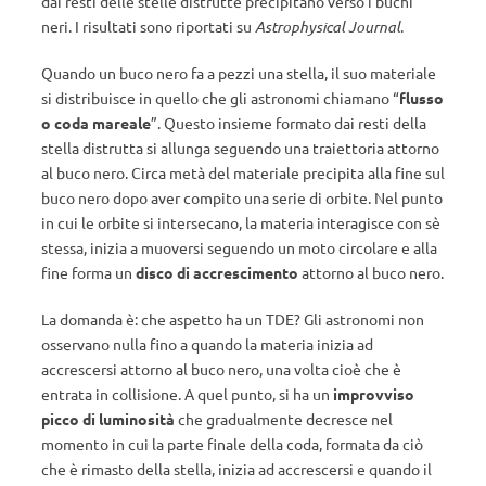
dai resti delle stelle distrutte precipitano verso i buchi
neri. I risultati sono riportati su
Astrophysical Journal
.
Quando un buco nero fa a pezzi una stella, il suo materiale
si distribuisce in quello che gli astronomi chiamano “
flusso
o coda mareale
”. Questo insieme formato dai resti della
stella distrutta si allunga seguendo una traiettoria attorno
al buco nero. Circa metà del materiale precipita alla fine sul
buco nero dopo aver compito una serie di orbite. Nel punto
in cui le orbite si intersecano, la materia interagisce con sè
stessa, inizia a muoversi seguendo un moto circolare e alla
fine forma un
disco di accrescimento
attorno al buco nero.
La domanda è: che aspetto ha un TDE? Gli astronomi non
osservano nulla fino a quando la materia inizia ad
accrescersi attorno al buco nero, una volta cioè che è
entrata in collisione. A quel punto, si ha un
improvviso
picco di luminosità
che gradualmente decresce nel
momento in cui la parte finale della coda, formata da ciò
che è rimasto della stella, inizia ad accrescersi e quando il