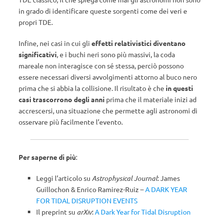
in grado di identificare queste sorgenti come dei veri e
propri TDE.
Infine, nei casi in cui gli
effetti relativistici diventano
significativi
, e i buchi neri sono più massivi, la coda
mareale non interagisce con sé stessa, perciò possono
essere necessari diversi avvolgimenti attorno al buco nero
prima che si abbia la collisione. Il risultato è che
in questi
casi trascorrono degli anni
prima che il materiale inizi ad
accrescersi, una situazione che permette agli astronomi di
osservare più facilmente l’evento.
Per saperne di più
:
Leggi l’articolo su
Astrophysical Journal
: J
ames
Guillochon
&
Enrico Ramirez-Ruiz –
A DARK YEAR
FOR TIDAL DISRUPTION EVENTS
Il preprint su
arXiv
:
A Dark Year for Tidal Disruption