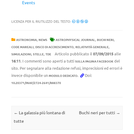
Events
LICENZA PER IL RIUTILIZZO DEL TESTO:
,
,
,
ASTRONOMIA
NEWS
ASTROPHYSICAL JOURNAL
BUCHI NERI
,
,
,
CODE MAREALI
DISCO DI ACCRESCIMENTO
RELATIVITÀ GENERALE
,
,
Articolo pubblicato il
07/09/2015
alle
SIMULAZIONI
STELLE
TDE
16:11
. I commenti sono aperti a tutti
del
SULLA PAGINA FACEBOOK
sito. Per segnalare alla redazione refusi, imprecisioni ed errori è
invece disponibile un
.
Doi:
MODULO DEDICATO
10.20371/INAF/2724-2641/888370
Navigazione articolo
←
La galassia più lontana di
Buchi neri per tutti
→
tutte