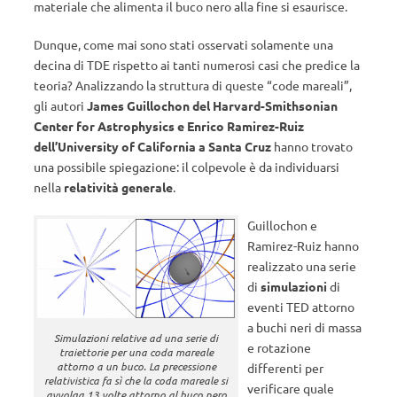
materiale che alimenta il buco nero alla fine si esaurisce.
Dunque, come mai sono stati osservati solamente una
decina di TDE rispetto ai tanti numerosi casi che predice la
teoria? Analizzando la struttura di queste “code mareali”,
gli autori
James Guillochon del Harvard-Smithsonian
Center for Astrophysics e Enrico Ramirez-Ruiz
dell’University of California a Santa Cruz
hanno trovato
una possibile spiegazione: il colpevole è da individuarsi
nella
relatività generale
.
Guillochon e
Ramirez-Ruiz hanno
realizzato una serie
di
simulazioni
di
eventi TED attorno
a buchi neri di massa
Simulazioni relative ad una serie di
e rotazione
traiettorie per una coda mareale
attorno a un buco. La precessione
differenti per
relativistica fa sì che la coda mareale si
verificare quale
avvolga 13 volte attorno al buco nero