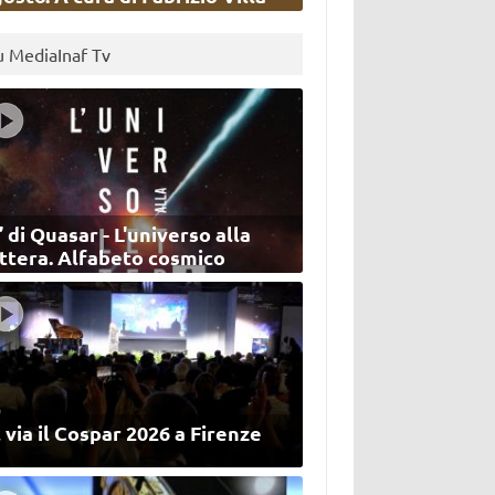
u MediaInaf Tv
’ di Quasar - L'universo alla
ettera. Alfabeto cosmico
 via il Cospar 2026 a Firenze