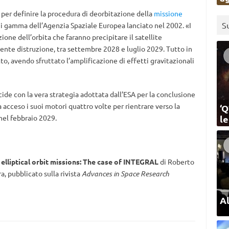
 per definire la procedura di deorbitazione della
missione
S
ggi gamma dell’Agenzia Spaziale Europea lanciato nel 2002. «I
ione dell’orbita che faranno precipitare il satellite
uente distruzione, tra settembre 2028 e luglio 2029. Tutto in
o, avendo sfruttato l’amplificazione di effetti gravitazionali
cide con la vera strategia adottata dall’ESA per la conclusione
acceso i suoi motori quattro volte per rientrare verso la
‘Q
nel febbraio 2029.
l
h elliptical orbit missions: The case of INTEGRAL
di Roberto
a, pubblicato sulla rivista
Advances in Space Research
Al