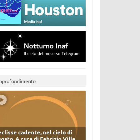
pprofondimento
eclisse cadente, nel cielo di
osto. A cura di Fabrizio Villa