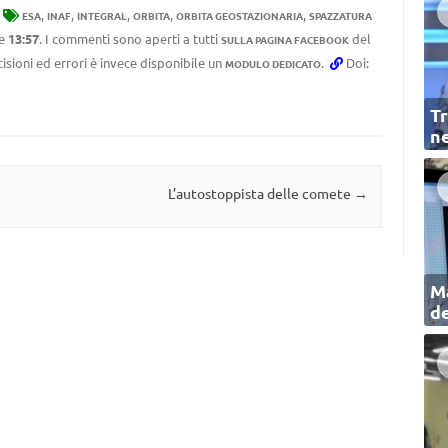
,
,
,
,
,
ESA
INAF
INTEGRAL
ORBITA
ORBITA GEOSTAZIONARIA
SPAZZATURA
le
13:57
. I commenti sono aperti a tutti
del
SULLA PAGINA FACEBOOK
cisioni ed errori è invece disponibile un
.
Doi:
MODULO DEDICATO
Tr
ne
L’autostoppista delle comete
→
Ma
de