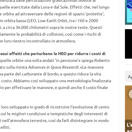
luenzata dalle perturbazioni gravitazionali dovute al
elle esercitate dalla Luna e dal Sole. Effetti che, nel lungo
e orbite ad attraversare delle regioni di spazio ‘protette’,
 in orbita bassa (LEO, Low Earth Orbit, tra i 160 e 2000
i, a circa 36.000 chilometri sopra le nostre teste. Questi
ente le probabilità di collisioni, così come i rischi di
 un loro rientro incontrollato in atmosfera.
essi effetti che perturbano le HEO per ridurre i costi di
quelle orbite una volta andati ‘in pensione’» spiega Roberto
to sulla rivista
Advances in Space Research
. «Le manovre
 parte del carburante di bordo, e questo riduce la vita
A
uo costo. Abbiamo così sviluppato una metodologia finalizzata
rio per effettuare le manovre, e quindi anche il costo finale
 loro sviluppato in grado di ricostruire l’evoluzione di cento
così le migliori condizioni e tempistiche degli interventi di
ti nell’atmosfera terrestre, così da farli disintegrare in modo
L’
elliti.
ag