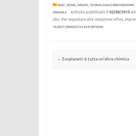
,
,
,
INAF
NEWS
SPAZIO
TECNOLOGIA E INNOVAZIONE
Articolo pubblicato il
02/09/2015
al
SPAZIALE
sito. Per segnalare alla redazione refusi, impre
10.20371/INAF/2724-2641/875040
Navigazione articolo
←
Esopianeti: è tutta un’altra chimica