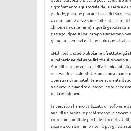
questi percorsi orbitali è pesantemente inf
rigonfiamento equatoriale della Terra e da qu
periodo, possono portare i satelliti su quest
ovvero quelle dove sono collocati i satelliti
chilometri dalla Terra) e quelli geostazionar
passaggi ripetuti nel tempo aumentano ovviam
giungere, per i satelliti non più operativi, a
«Nel nostro studio
abbiamo sfruttato gli st
eliminazione dei satelliti
che si trovano su 
Armellin, primo autore dell’articolo pubblica
necessarie alla deorbitazione consumano una
operativa di un satellite e ne aumenta il s
a ridurre la quantità di propellente necessa
della missione».
I ricercatori hanno utilizzato un software da
anni di un’orbita in pochi secondi e trovare 
correzione orbitale per il rientro dei satelli
sicuro e con il minimo rischio per gli altri sat