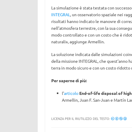
La simulazione è stata testata con successo
INTEGRAL
, un osservatorio spaziale nei ra
risultati hanno indicato le manovre di correz
nell’atmosfera terrestre, con la sua conseg
modo controllato e con un costo che è ridott
naturali», aggiunge Armellin.
La soluzione indicata dalle simulazioni coin
della missione INTEGRAL, che quest’anno ha 
terra in modo sicuro e con un costo ridotto 
Per saperne di più:
l’
articolo
End-of-life disposal of hig
Armellin, Juan F. San-Juan e Martín Lar
LICENZA PER IL RIUTILIZZO DEL TESTO: