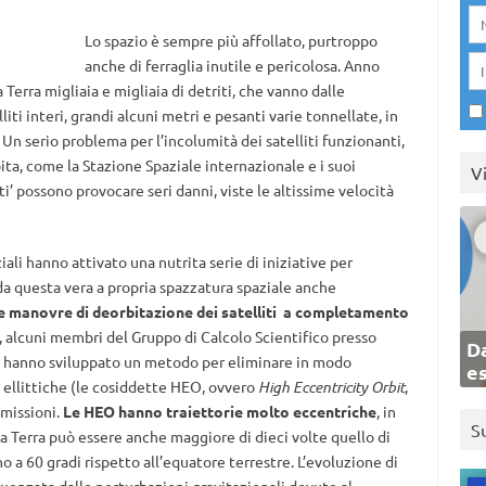
Lo spazio è sempre più affollato, purtroppo
anche di ferraglia inutile e pericolosa. Anno
Terra migliaia e migliaia di detriti, che vanno dalle
iti interi, grandi alcuni metri e pesanti varie tonnellate, in
. Un serio problema per l’incolumità dei satelliti funzionanti,
bita, come la Stazione Spaziale internazionale e i suoi
V
ti’ possono provocare seri danni, viste le altissime velocità
iali hanno attivato una nutrita serie di iniziative per
 da questa vera a propria spazzatura spaziale anche
 manovre di deorbitazione dei satelliti a completamento
, alcuni membri del Gruppo di Calcolo Scientifico presso
Da
I) hanno sviluppato un metodo per eliminare in modo
e
e ellittiche (le cosiddette HEO, ovvero
High Eccentricity Orbit
,
 missioni.
Le HEO hanno traiettorie molto eccentriche
, in
S
a Terra può essere anche maggiore di dieci volte quello di
o a 60 gradi rispetto all’equatore terrestre. L’evoluzione di