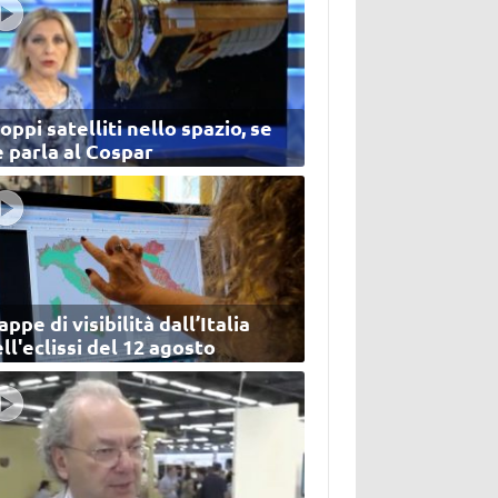
oppi satelliti nello spazio, se
 parla al Cospar
ppe di visibilità dall’Italia
ll'eclissi del 12 agosto