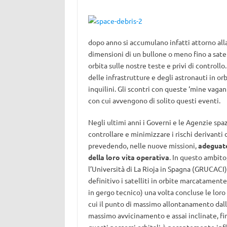
dopo anno si accumulano infatti attorno alla 
dimensioni di un bullone o meno fino a satell
orbita sulle nostre teste e privi di controllo
delle infrastrutture e degli astronauti in or
inquilini. Gli scontri con queste ‘mine vagan
con cui avvengono di solito questi eventi.
Negli ultimi anni i Governi e le Agenzie spaz
controllare e minimizzare i rischi derivanti
prevedendo, nelle nuove missioni,
adeguate
della loro vita operativa
. In questo ambito
l’Università di La Rioja in Spagna (GRUCAC
definitivo i satelliti in orbite marcatament
in gergo tecnico) una volta concluse le loro
cui il punto di massimo allontanamento dall
massimo avvicinamento e assai inclinate, fin