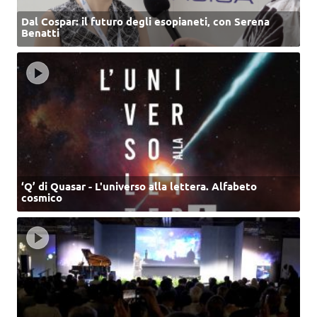
Dal Cospar: il futuro degli esopianeti, con Serena
Benatti
‘Q’ di Quasar - L'universo alla lettera. Alfabeto
cosmico