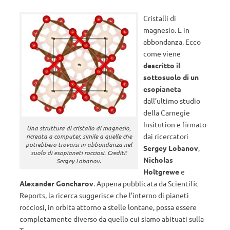
Cristalli di
magnesio. E in
abbondanza. Ecco
come viene
descritto il
sottosuolo di un
esopianeta
dall’ultimo studio
della Carnegie
Insitution e firmato
Una struttura di cristallo di magnesio,
dai ricercatori
ricreata a computer, simile a quelle che
potrebbero trovarsi in abbondanza nel
Sergey Lobanov
,
suolo di esopianeti rocciosi. Crediti:
Nicholas
Sergey Lobanov.
Holtgrewe
e
Alexander Goncharov
. Appena pubblicata da Scientific
Reports, la ricerca suggerisce che l’interno di pianeti
rocciosi, in orbita attorno a stelle lontane, possa essere
completamente diverso da quello cui siamo abituati sulla