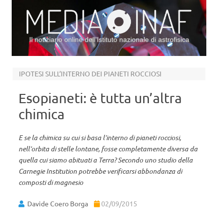
Il notiziario online dell’Istituto nazionale di astrofisica
Vai al contenuto
IPOTESI SULL’INTERNO DEI PIANETI ROCCIOSI
Esopianeti: è tutta un’altra
chimica
E se la chimica su cui si basa l’interno di pianeti rocciosi,
nell’orbita di stelle lontane, fosse completamente diversa da
quella cui siamo abituati a Terra? Secondo uno studio della
Carnegie Institution potrebbe verificarsi abbondanza di
composti di magnesio
Davide Coero Borga
02/09/2015