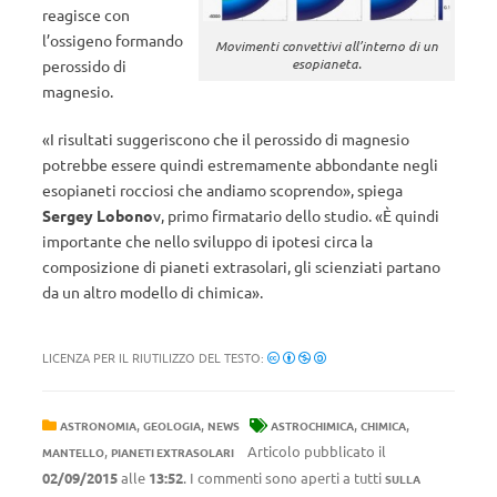
reagisce con
l’ossigeno formando
Movimenti convettivi all’interno di un
esopianeta.
perossido di
magnesio.
«I risultati suggeriscono che il perossido di magnesio
potrebbe essere quindi estremamente abbondante negli
esopianeti rocciosi che andiamo scoprendo», spiega
Sergey Lobono
v, primo firmatario dello studio. «È quindi
importante che nello sviluppo di ipotesi circa la
composizione di pianeti extrasolari, gli scienziati partano
da un altro modello di chimica».
LICENZA PER IL RIUTILIZZO DEL TESTO:
,
,
,
,
ASTRONOMIA
GEOLOGIA
NEWS
ASTROCHIMICA
CHIMICA
,
Articolo pubblicato il
MANTELLO
PIANETI EXTRASOLARI
02/09/2015
alle
13:52
. I commenti sono aperti a tutti
SULLA