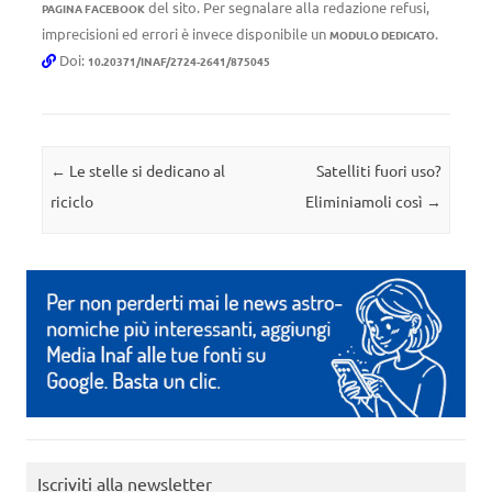
del sito. Per segnalare alla redazione refusi,
PAGINA FACEBOOK
imprecisioni ed errori è invece disponibile un
.
MODULO DEDICATO
Doi:
10.20371/INAF/2724-2641/875045
Navigazione articolo
←
Le stelle si dedicano al
Satelliti fuori uso?
riciclo
Eliminiamoli così
→
Iscriviti alla newsletter