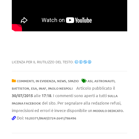
LICENZA PER IL RIUTILIZZO DEL TESTO:
,
,
,
,
,
COMMENTI
IN EVIDENZA
NEWS
SPAZIO
ASI
ASTRONAUTI
,
,
,
Articolo pubblicato il
BATTISTON
ESA
INAF
PAOLO NESPOLI
30/07/2015
alle
17:18
. I commenti sono aperti a tutti
SULLA
del sito. Per segnalare alla redazione refusi,
PAGINA FACEBOOK
imprecisioni ed errori è invece disponibile un
.
MODULO DEDICATO
Doi:
10.20371/INAF/2724-2641/786496