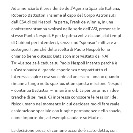
Ad annunciarlo il presidente dell’Agenzia Spaziale Italiana,
Roberto Battiston, insieme al capo del Corpo Astronauti
dell’ESA di cui Nespoli fa parte, Frank de Winnie, in una
conferenza stampa svoltasi nelle sede dell’ASI, presente lo
stesso Paolo Nespoli. E per la prima volta da anni, dai tempi
di Guidoni per intenderci, senza uno “sponsor” militare a
sostegno. Il perché della scelta di Paolo Nespoli lo ha
chiarito bene o stesso Battiston intervistato da INAF
TV: «La scelta è caduta su Paolo Nespoli intanto perché è
un’astronauta di grande esperienza e soprattutto ci
interessa capire cosa succede ad un essere umano quando
rimane a lungo nello spazio». «Con questa missione Nespoli
– continua Battiston – rimarrà in orbita per un anno in due
tranche di sei mesi. Ci interessa conoscere le reazioni del
fisico umano nel momento in cui decidessimo di fare reale
esplorazione spaziale con lunghe permanenze nello spazio,
come imporrebbe, ad esempio, andare su Marte».
La decisione presa, di comune accordo è stato detto, con