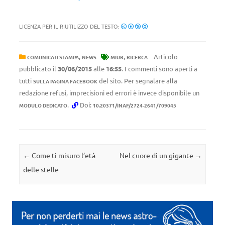
LICENZA PER IL RIUTILIZZO DEL TESTO:
,
,
Articolo
COMUNICATI STAMPA
NEWS
MIUR
RICERCA
pubblicato il
30/06/2015
alle
16:55
. I commenti sono aperti a
tutti
del sito. Per segnalare alla
SULLA PAGINA FACEBOOK
redazione refusi, imprecisioni ed errori è invece disponibile un
.
Doi:
MODULO DEDICATO
10.20371/INAF/2724-2641/709045
Navigazione articolo
←
Come ti misuro l’età
Nel cuore di un gigante
→
delle stelle