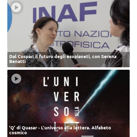
Dal Cospar: il futuro degli esopianeti, con Serena
Benatti
‘Q’ di Quasar - L'universo alla lettera. Alfabeto
cosmico