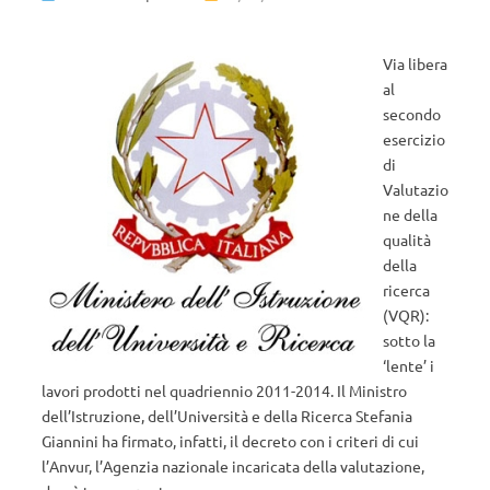
Via libera
al
secondo
esercizio
di
Valutazio
ne della
qualità
della
ricerca
(VQR):
sotto la
‘lente’ i
lavori prodotti nel quadriennio 2011-2014. Il Ministro
dell’Istruzione, dell’Università e della Ricerca Stefania
Giannini ha firmato, infatti, il decreto con i criteri di cui
l’Anvur, l’Agenzia nazionale incaricata della valutazione,