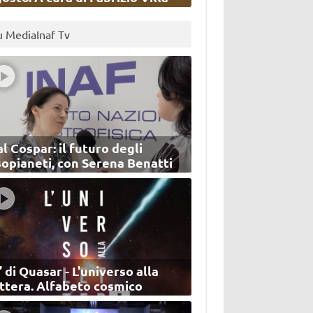
u MediaInaf Tv
l Cospar: il futuro degli
sopianeti, con Serena Benatti
’ di Quasar - L'universo alla
ettera. Alfabeto cosmico