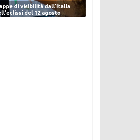
ppe di visibilità dall’Italia
ll'eclissi del 12 agosto