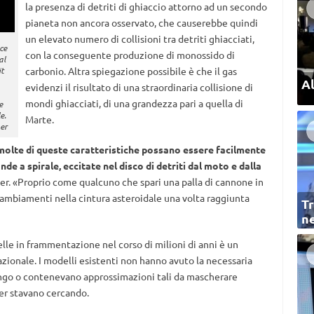
la presenza di detriti di ghiaccio attorno ad un secondo
pianeta non ancora osservato, che causerebbe quindi
un elevato numero di collisioni tra detriti ghiacciati,
ce
con la conseguente produzione di monossido di
al
it
carbonio. Altra spiegazione possibile è che il gas
Al
evidenzi il risultato di una straordinaria collisione di
mondi ghiacciati, di una grandezza pari a quella di
e
e.
Marte.
er
olte di queste caratteristiche possano essere facilmente
nde a spirale, eccitate nel disco di detriti dal moto e dalla
er. «Proprio come qualcuno che spari una palla di cannone in
 cambiamenti nella cintura asteroidale una volta raggiunta
Tr
ne
lle in frammentazione nel corso di milioni di anni è un
ionale. I modelli esistenti non hanno avuto la necessaria
ngo o contenevano approssimazioni tali da mascherare
er stavano cercando.