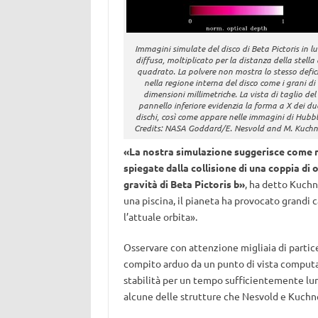
Immagini simulate del disco di Beta Pictoris in lu
diffusa, moltiplicato per la distanza della stella 
quadrato. La polvere non mostra lo stesso defic
nella regione interna del disco come i grani di
dimensioni millimetriche. La vista di taglio del
pannello inferiore evidenzia la forma a X dei du
dischi, così come appare nelle immagini di Hubbl
Credits: NASA Goddard/E. Nesvold and M. Kuchn
«La nostra simulazione suggerisce come m
spiegate dalla collisione di una coppia di o
gravità di Beta Pictoris b»
, ha detto Kuchn
una piscina, il pianeta ha provocato grandi
l’attuale orbita».
Osservare con attenzione migliaia di partice
compito arduo da un punto di vista computaz
stabilità per un tempo sufficientemente lu
alcune delle strutture che Nesvold e Kuchn