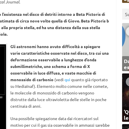
cal Journal
.
S
’esistenza nel disco di detriti intorno a Beta Pictoris di
stimata di circa nove volte quella di Giove. Beta Pictoris b
alla propria stella, ed ha una distanza dalla sua stella
Sole.
Gli astronomi hanno avuto difficoltà a spiegare
varie caratteristiche osservate nel disco, tra cui una
deformazione osservabile a lunghezze d’onda
Da
submillimetriche, uno schema a forma di X
e
osservabile in luce diffusa, e vaste macchie di
monossido di carbonio
(vedi
qui
quanto già riportato
su MediaInaf). Elemento molto comune nelle comete,
le molecole di monossido di carbonio vengono
distrutte dalla luce ultravioletta delle stelle in poche
centinaia di anni.
‘Q
l
Una possibile spiegazione data dai ricercatori sul
motivo per cui il gas sia osservabile in ammassi sarebbe