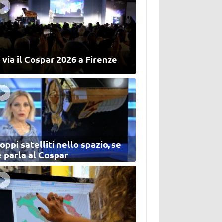
 via il Cospar 2026 a Firenze
oppi satelliti nello spazio, se
 parla al Cospar