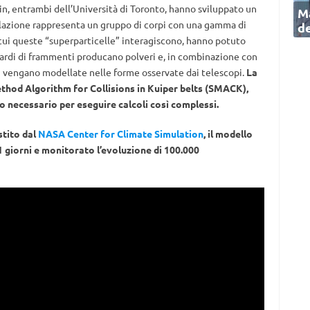
, entrambi dell’Università di Toronto, hanno sviluppato un
Ma
ulazione rappresenta un gruppo di corpi con una gamma di
de
 cui queste “superparticelle” interagiscono, hanno potuto
liardi di frammenti producano polveri e, in combinazione con
ri vengano modellate nelle forme osservate dai telescopi.
La
thod Algorithm for Collisions in Kuiper belts (SMACK),
po necessario per eseguire calcoli così complessi.
stito dal
NASA Center for Climate Simulation
, il modello
 giorni e monitorato l’evoluzione di 100.000