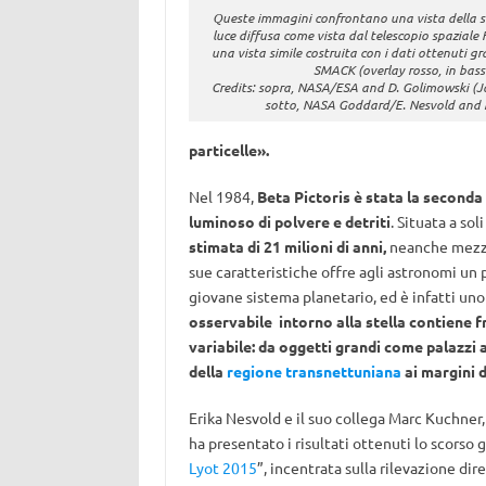
Queste immagini confrontano una vista della ste
luce diffusa come vista dal telescopio spaziale 
una vista simile costruita con i dati ottenuti gr
SMACK (overlay rosso, in bass
Credits: sopra, NASA/ESA and D. Golimowski (J
sotto, NASA Goddard/E. Nesvold and 
particelle».
Nel 1984,
Beta Pictoris è stata la seconda
luminoso di polvere e detriti
. Situata a sol
stimata di 21 milioni di anni,
neanche mezzo
sue caratteristiche offre agli astronomi un p
giovane sistema planetario, ed è infatti uno d
osservabile intorno alla stella contiene 
variabile: da oggetti grandi come palazzi a
della
regione transnettuniana
ai margini 
Erika Nesvold e il suo collega Marc Kuchner,
ha presentato i risultati ottenuti lo scorso 
Lyot 2015
”, incentrata sulla rilevazione dir