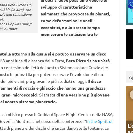
di detriti dove possiamo vedere lo
lla Beta Pictoris in
sviluppo di caratteristiche
Hubble (in alto), con
asimmetriche provocate da pianeti,
azie alla simulazione
o).
come deformazioni e anelli
ohns Hopkins Univ.);
eccentrici, e allo stesso tempo
M. Kuchner
monitorare le collisioni tra le
 stella attorno alla quale si è potuto osservare un disco
i 63 anni luce di distanza dalla Terra,
Beta Pictoris ha un’età
 centesimo dell’età del nostro Sistema solare. Grazie alle
osto in prima fila per poter osservare l’evoluzione di un
A
ei più vicini, più giovani e più studiati di oggi.
Il disco
frammenti di roccia e ghiaccio che hanno una grandezza
 grani microscopici. Si tratta di una versione più giovane
del nostro sistema planetario.
 astrofisico presso il Goddard Space Flight Center della NASA,
giovedì a Montreal, nel corso della conferenza “
In the Spirit of
L’
etta di pianeti e dei dischi che circondano stelle lontane. La
ag