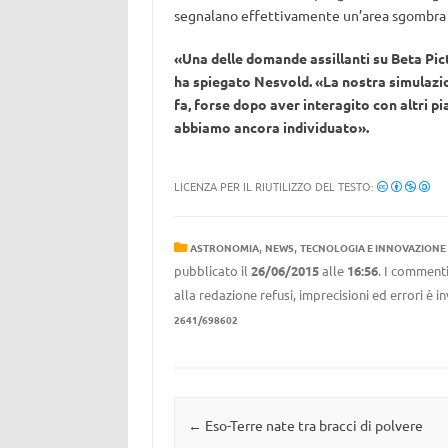
segnalano effettivamente un’area sgombra dai
«Una delle domande assillanti su Beta Picto
ha spiegato Nesvold. «La nostra simulazion
fa, forse dopo aver interagito con altri pia
abbiamo ancora individuato».
LICENZA PER IL RIUTILIZZO DEL TESTO:
,
,
ASTRONOMIA
NEWS
TECNOLOGIA E INNOVAZIONE
pubblicato il
26/06/2015
alle
16:56
. I commenti
alla redazione refusi, imprecisioni ed errori è 
2641/698602
Navigazione articolo
←
Eso-Terre nate tra bracci di polvere