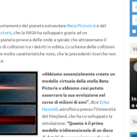
portamento del pianeta extrasolare
Beta Pictoris b
e del
ctoris
, che la NASA ha sviluppato grazie ad un
pianeta provoca delle onde a spirale che attraversano il
i collisioni tra i detriti in orbita. Lo schema delle collisioni
V
re molte caratteristiche note, che le precedenti ricerche non
te.
«Abbiamo essenzialmente creato un
modello virtuale della stella Beta
Pictoris e abbiamo così potuto
osservare la sua evoluzione nel
In
corso di milioni di anni”
, dice
Erika
a 
Nesvold
, astrofisica presso l’Università
del Maryland, che ha co-sviluppato la
S
simulazione.
“Questo è il primo
modello tridimensionale di un disco