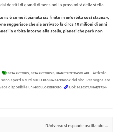
 detriti di grandi dimensioni in prossimità della stella.
ris è come il pianeta sia finito in un’orbita così strana»,
e suggerisce che sia arrivato là circa 10 milioni di anni
neti in orbita intorno alla stella, pianeti che però non
,
,
Articolo
BETA PICTORIS
BETA PICTORIS B
PIANETI EXTRASOLARI
 sono aperti a tutti
del sito. Per segnalare
SULLA PAGINA FACEBOOK
invece disponibile un
.
Doi:
MODULO DEDICATO
10.20371/INAF/2724-
L’Universo si espande oscillando
→