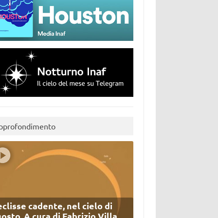
pprofondimento
eclisse cadente, nel cielo di
osto. A cura di Fabrizio Villa