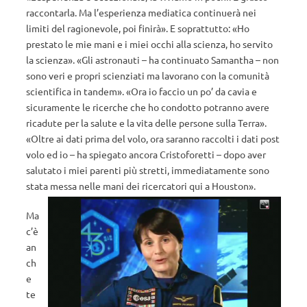
raccontarla. Ma l’esperienza mediatica continuerà nei
limiti del ragionevole, poi finirà». E soprattutto: «Ho
prestato le mie mani e i miei occhi alla scienza, ho servito
la scienza». «Gli astronauti – ha continuato Samantha – non
sono veri e propri scienziati ma lavorano con la comunità
scientifica in tandem». «Ora io faccio un po’ da cavia e
sicuramente le ricerche che ho condotto potranno avere
ricadute per la salute e la vita delle persone sulla Terra».
«Oltre ai dati prima del volo, ora saranno raccolti i dati post
volo ed io – ha spiegato ancora Cristoforetti – dopo aver
salutato i miei parenti più stretti, immediatamente sono
stata messa nelle mani dei ricercatori qui a Houston».
Ma
c’è
an
ch
e
te