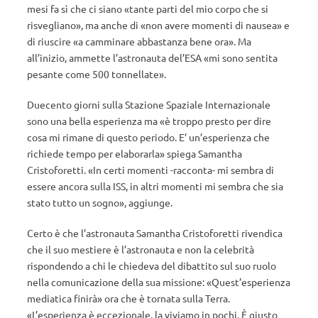
mesi fa sì che ci siano «tante parti del mio corpo che si
risvegliano», ma anche di «non avere momenti di nausea» e
di riuscire «a camminare abbastanza bene ora». Ma
all’inizio, ammette l’astronauta del’ESA «mi sono sentita
pesante come 500 tonnellate».
Duecento giorni sulla Stazione Spaziale Internazionale
sono una bella esperienza ma «è troppo presto per dire
cosa mi rimane di questo periodo. E’ un’esperienza che
richiede tempo per elaborarla» spiega Samantha
Cristoforetti. «In certi momenti -racconta- mi sembra di
essere ancora sulla ISS, in altri momenti mi sembra che sia
stato tutto un sogno», aggiunge.
Certo è che l’astronauta Samantha Cristoforetti rivendica
che il suo mestiere è l’astronauta e non la celebrità
rispondendo a chi le chiedeva del dibattito sul suo ruolo
nella comunicazione della sua missione: «Quest’esperienza
mediatica finirà» ora che è tornata sulla Terra.
«L’esperienza è eccezionale, la viviamo in pochi. È giusto