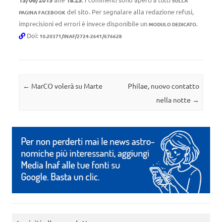
SULLA
del sito. Per segnalare alla redazione refusi,
PAGINA FACEBOOK
imprecisioni ed errori è invece disponibile un
.
MODULO DEDICATO
Doi:
10.20371/INAF/2724-2641/676628
Navigazione articolo
←
MarCO volerà su Marte
Philae, nuovo contatto
nella notte
→