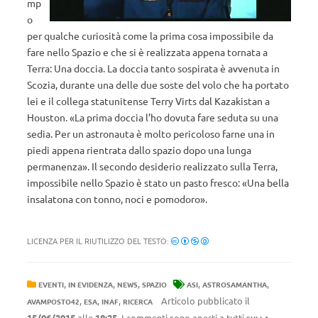
mp
o
per qualche curiosità come la prima cosa impossibile da
fare nello Spazio e che si è realizzata appena tornata a
Terra: Una doccia. La doccia tanto sospirata è avvenuta in
Scozia, durante una delle due soste del volo che ha portato
lei e il collega statunitense Terry Virts dal Kazakistan a
Houston. «La prima doccia l’ho dovuta fare seduta su una
sedia. Per un astronauta è molto pericoloso farne una in
piedi appena rientrata dallo spazio dopo una lunga
permanenza». Il secondo desiderio realizzato sulla Terra,
impossibile nello Spazio è stato un pasto fresco: «Una bella
insalatona con tonno, noci e pomodoro».
LICENZA PER IL RIUTILIZZO DEL TESTO:
,
,
,
,
,
EVENTI
IN EVIDENZA
NEWS
SPAZIO
ASI
ASTROSAMANTHA
,
,
,
Articolo pubblicato il
AVAMPOSTO42
ESA
INAF
RICERCA
15/06/2015
alle
18:25
. I commenti sono aperti a tutti