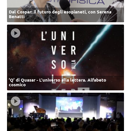
Dal Cospar: il futuro degli esopianeti, con Serena
Benatti
‘Q’ di Quasar - L'universo alla lettera. Alfabeto
cosmico