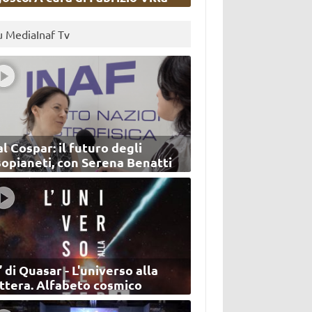
u MediaInaf Tv
l Cospar: il futuro degli
sopianeti, con Serena Benatti
’ di Quasar - L'universo alla
ettera. Alfabeto cosmico