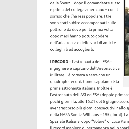
dalla Soyuz – dopo il comandante russo
e prima del collega americano – con il
sorriso che l’ha resa popolare. I tre
sono stati subito accompagnati sulle
poltrone da dove per la prima volta
dopo mesi hanno potuto godere
dell’aria fresca e delle voci di amici e
colleghi lì ad accoglierli.
I RECORD
– L’astronauta dell’ESA –
ingegnere e capitano dell’Areonautica
Militare – è tornata a terra con un
quadruplo record. Come sappiamo è la
prima astronauta italiana. Inoltre è
l’astronauta dell’ASI ed ESA (doppio primato)
pochi giorni fa, alle 16.21 del 6 giugno scor
aver trascorso più giorni consecutivi nello 
della NASA Sunita Williams – 195 giorni). La
Spaziale Italiana, dopo “Volare” di Luca Parm
il record assoluto di permanenza nello spa