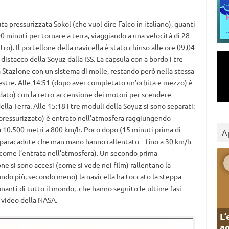
uta pressurizzata Sokol (che vuol dire Falco in italiano), guanti
0 minuti per tornare a terra, viaggiando a una velocità di 28
o). Il portellone della navicella è stato chiuso alle ore 09,04
 distacco della Soyuz dalla ISS. La capsula con a bordo i tre
 Stazione con un sistema di molle, restando però nella stessa
restre. Alle 14:51 (dopo aver completato un’orbita e mezzo) è
guidato) con la retro-accensione dei motori per scendere
della Terra. Alle 15:18 i tre moduli della Soyuz si sono separati:
 pressurizzato) è entrato nell’atmosfera raggiungendo
a 10.500 metri a 800 km/h. Poco dopo (15 minuti prima di
A
 4 paracadute che man mano hanno rallentato – fino a 30 km/h
sa come l’entrata nell’atmosfera). Un secondo prima
one si sono accesi (come si vede nei film) rallentano la
condo più, secondo meno) la navicella ha toccato la steppa
onanti di tutto il mondo, che hanno seguito le ultime fasi
a video della NASA.
L’
ag