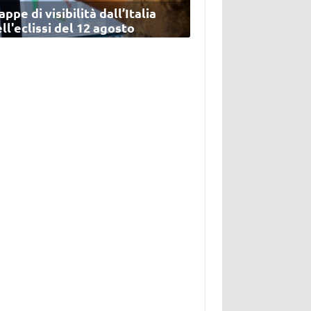
ppe di visibilità dall’Italia
ll'eclissi del 12 agosto