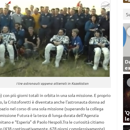
S
Da
e
I tre astronauti appena atterrati in Kazakistan
 con più giorni totali in orbita in una sola missione. E proprio
so, la Cristoforetti è diventata anche l’astronauta donna ad
spazio nel corso di una sola missione (superando la collega
‘Q
 missione Futura è la terza di lunga durata dell’Agenzia
l
itano e “Esperia” di Paolo Nespoli.Tra le curiosità citiamo
zio (438 continuativamente, 678 giorni complessivamente)