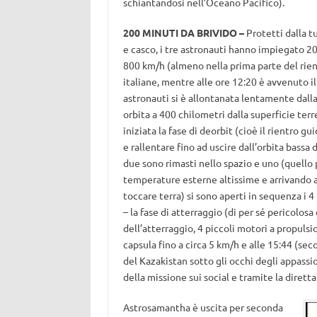
schiantandosi nell’Oceano Pacifico).
200 MINUTI DA BRIVIDO –
Protetti dalla t
e casco, i tre astronauti hanno impiegato 20
800 km/h (almeno nella prima parte del rientr
italiane, mentre alle ore 12:20 è avvenuto il
astronauti si è allontanata lentamente dalla
orbita a 400 chilometri dalla superficie ter
iniziata la fase di deorbit (cioè il rientro 
e rallentare fino ad uscire dall’orbita bassa 
due sono rimasti nello spazio e uno (quello
temperature esterne altissime e arrivando 
toccare terra) si sono aperti in sequenza i
– la fase di atterraggio (di per sé pericolo
dell’atterraggio, 4 piccoli motori a propulsi
capsula fino a circa 5 km/h e alle 15:44 (se
del Kazakistan sotto gli occhi degli appassi
della missione sui social e tramite la dirett
Astrosamantha è uscita per seconda