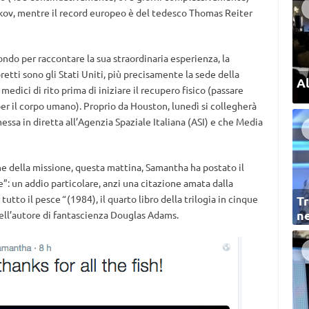
akov, mentre il record europeo è del tedesco Thomas Reiter
mondo per raccontare la sua straordinaria esperienza, la
tti sono gli Stati Uniti, più precisamente la sede della
Al
edici di rito prima di iniziare il recupero fisico (passare
per il corpo umano). Proprio da Houston, lunedì si collegherà
essa in diretta all’Agenzia Spaziale Italiana (ASI) e che Media
ne della missione, questa mattina, Samantha ha postato il
ce”: un addio particolare, anzi una citazione amata dalla
 tutto il pesce
“
(1984), il quarto libro della trilogia in cinque
Tr
ne
ll’autore di fantascienza Douglas Adams.