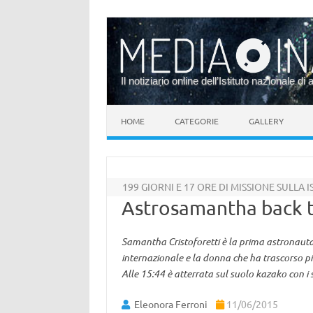
Il notiziario online dell’Istituto nazionale di 
Vai al contenuto
HOME
CATEGORIE
GALLERY
199 GIORNI E 17 ORE DI MISSIONE SULLA I
Astrosamantha back t
Samantha Cristoforetti è la prima astronauta 
internazionale e la donna che ha trascorso più
Alle 15:44 è atterrata sul suolo kazako con i 
Eleonora Ferroni
11/06/2015