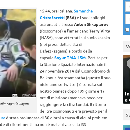
15:44, ora italiana.
Samantha
Cristoforetti
(ESA)
e i suoi colleghi
astronauti, il russo
Anton Shkaplerov
(Roscomsos) e l’americano
Terry Virts
(NASA), sono atterrati sul suolo kazako
(nei pressi della città di
V
Dzhezkazgana) a bordo della
capsula
Soyuz TMA-15M
. Partita per
la Stazione Spaziale Internazionale il
24 novembre 2014 dal Cosmodromo di
Baikonur, Astrosamantha (questo il suo
nickname su Twitter) è tornata sul
nostro pianeta dopo 199 giorni e 17
In
ore di missione (mancava poco per
a 
alla capsula Soyuz.
raggiungere la cifra tonda). Il ritorno
dei tre cosmonauti era previsto per il
S
ura
è stata prolungata di 30 giorni a causa di alcuni problemi
te di rifornimenti ma non è mai arrivato alla ISS