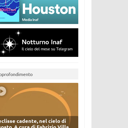
pprofondimento
eclisse cadente, nel cielo di
osto. A cura di Fabrizio Villa