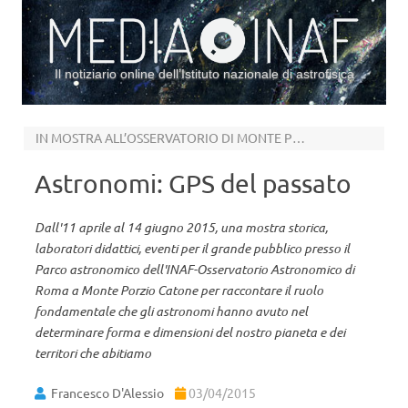
Il notiziario online dell’Istituto nazionale di astrofisica
Vai al contenuto
IN MOSTRA ALL’OSSERVATORIO DI MONTE PORZIO
Astronomi: GPS del passato
Dall'11 aprile al 14 giugno 2015, una mostra storica,
laboratori didattici, eventi per il grande pubblico presso il
Parco astronomico dell'INAF-Osservatorio Astronomico di
Roma a Monte Porzio Catone per raccontare il ruolo
fondamentale che gli astronomi hanno avuto nel
determinare forma e dimensioni del nostro pianeta e dei
territori che abitiamo
Francesco D'Alessio
03/04/2015