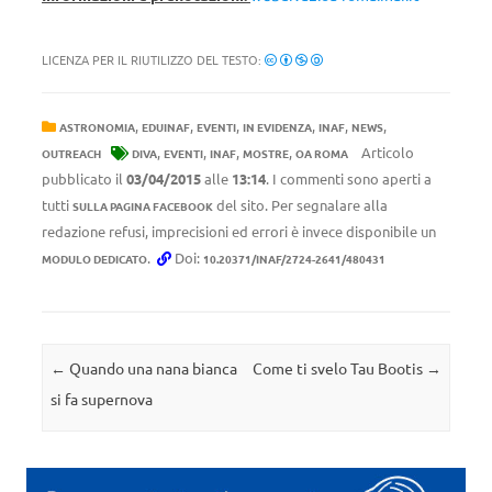
LICENZA PER IL RIUTILIZZO DEL TESTO:
,
,
,
,
,
,
ASTRONOMIA
EDUINAF
EVENTI
IN EVIDENZA
INAF
NEWS
,
,
,
,
Articolo
OUTREACH
DIVA
EVENTI
INAF
MOSTRE
OA ROMA
pubblicato il
03/04/2015
alle
13:14
. I commenti sono aperti a
tutti
del sito. Per segnalare alla
SULLA PAGINA FACEBOOK
redazione refusi, imprecisioni ed errori è invece disponibile un
.
Doi:
MODULO DEDICATO
10.20371/INAF/2724-2641/480431
Navigazione articolo
←
Quando una nana bianca
Come ti svelo Tau Bootis
→
si fa supernova