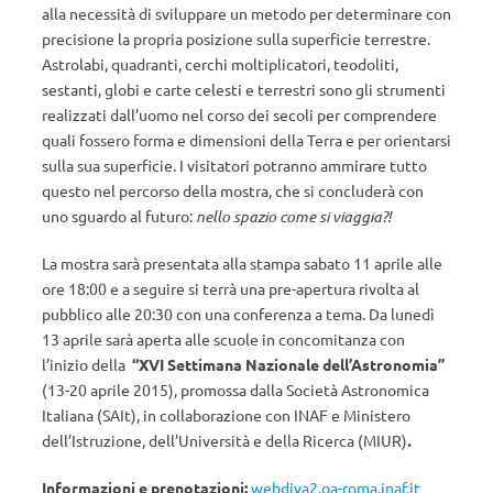
alla necessità di sviluppare un metodo per determinare con
precisione la propria posizione sulla superficie terrestre.
Astrolabi, quadranti, cerchi moltiplicatori, teodoliti,
sestanti, globi e carte celesti e terrestri sono gli strumenti
realizzati dall’uomo nel corso dei secoli per comprendere
quali fossero forma e dimensioni della Terra e per orientarsi
sulla sua superficie. I visitatori potranno ammirare tutto
questo nel percorso della mostra, che si concluderà con
uno sguardo al futuro:
nello spazio come si viaggia?!
La mostra sarà presentata alla stampa sabato 11 aprile alle
ore 18:00 e a seguire si terrà una pre-apertura rivolta al
pubblico alle 20:30 con una conferenza a tema. Da lunedì
13 aprile sarà aperta alle scuole in concomitanza con
l’inizio della
“XVI Settimana Nazionale dell’Astronomia”
(13-20 aprile 2015), promossa dalla Società Astronomica
Italiana (SAIt), in collaborazione con INAF e Ministero
dell’Istruzione, dell’Università e della Ricerca (MIUR)
.
Informazioni e prenotazioni:
webdiva2.oa-roma.inaf.it